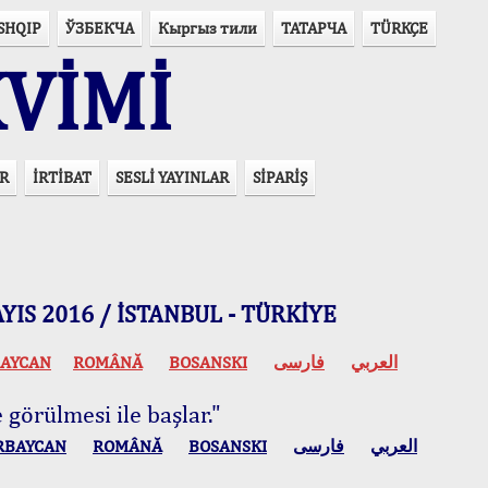
SHQIP
ЎЗБЕКЧА
Кыргыз тили
ТАТАРЧА
TÜRKÇE
VİMİ
R
İRTİBAT
SESLİ YAYINLAR
SİPARİŞ
 MAYIS 2016 / İSTANBUL - TÜRKİYE
AYCAN
ROMÂNĂ
BOSANSKI
فارسی
العربي
 görülmesi ile başlar."
RBAYCAN
ROMÂNĂ
BOSANSKI
فارسی
العربي