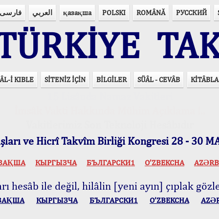
فارسی
العربي
қазақша
POLSKI
ROMÂNĂ
РУССКИЙ
ÜRKİYE TAK
ÂL-İ KIBLE
SİTENİZ İÇİN
BİLGİLER
SÜÂL - CEVÂB
KİTÂBLA
15 Lisânda Namaz Vakitleri
İmsâk Vakti Hakkında Mühim Açıklama !..
Vakitlerimiz Son Teknoloji Hesâbıdır
ları ve Hicrî Takvîm Birliği Kongresi 28 - 30
ЗАҚША
КЫPГЫЗЧA
БЪЛГАРСКИ1
O’ZBEKCHA
AZӘRB
ı hesâb ile değil, hilâlin [yeni ayın] çıplak gözle
ЗАҚША
КЫPГЫЗЧA
БЪЛГАРСКИ1
O’ZBEKCHA
AZӘ