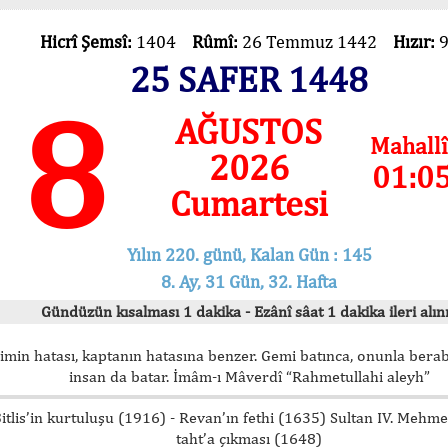
Hicrî Şemsî:
1404
Rûmî:
26 Temmuz 1442
Hızır:
25 SAFER 1448
8
AĞUSTOS
Mahallî
2026
01:0
Cumartesi
Yılın 220. günü, Kalan Gün : 145
8. Ay, 31 Gün, 32. Hafta
Gündüzün kısalması 1 dakika - Ezânî sâat 1 dakika ileri alını
imin hatası, kaptanın hatasına benzer. Gemi batınca, onunla bera
insan da batar. İmâm-ı Mâverdî “Rahmetullahi aleyh”
itlis’in kurtuluşu (1916) - Revan’ın fethi (1635) Sultan IV. Mehm
taht’a çıkması (1648)