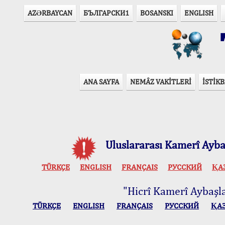
AZӘRBAYCAN
БЪЛГАРСКИ1
BOSANSKI
ENGLISH
T
ANA SAYFA
NEMÂZ VAKİTLERİ
İSTİKB
Uluslararası Kamerî Aybaş
TÜRKÇE
ENGLISH
FRANÇAIS
РУССКИЙ
ҚА
"Hicrî Kamerî Aybaşlar
TÜRKÇE
ENGLISH
FRANÇAIS
РУССКИЙ
ҚА