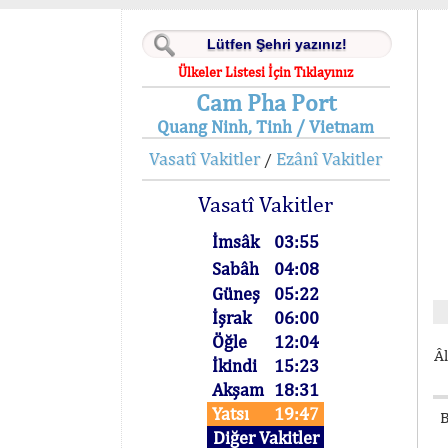
Ülkeler Listesi İçin Tıklayınız
Cam Pha Port
Quang Ninh, Tinh / Vietnam
Vasatî Vakitler
Ezânî Vakitler
/
Vasatî Vakitler
İmsâk
03:55
Sabâh
04:08
Güneş
05:22
İşrak
06:00
Öğle
12:04
Âl
İkindi
15:23
Akşam
18:31
Yatsı
19:47
B
Diğer Vakitler