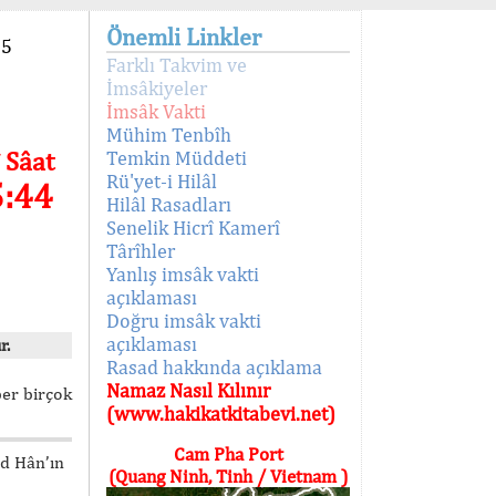
Önemli Linkler
95
Farklı Takvim ve
İmsâkiyeler
İmsâk Vakti
Mühim Tenbîh
 Sâat
Temkin Müddeti
Rü'yet-i Hilâl
5:44
Hilâl Rasadları
Senelik Hicrî Kamerî
Târîhler
Yanlış imsâk vakti
açıklaması
Doğru imsâk vakti
açıklaması
r.
Rasad hakkında açıklama
Namaz Nasıl Kılınır
ber birçok
(www.hakikatkitabevi.net)
Cam Pha Port
ed Hân’ın
(Quang Ninh, Tinh / Vietnam )