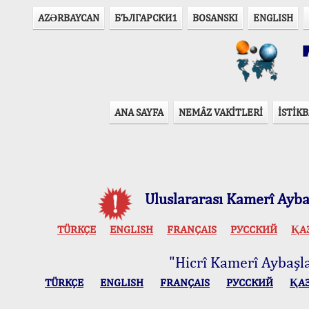
AZӘRBAYCAN
БЪЛГАРСКИ1
BOSANSKI
ENGLISH
T
ANA SAYFA
NEMÂZ VAKİTLERİ
İSTİKB
Uluslararası Kamerî Aybaş
TÜRKÇE
ENGLISH
FRANÇAIS
РУССКИЙ
ҚА
"Hicrî Kamerî Aybaşlar
TÜRKÇE
ENGLISH
FRANÇAIS
РУССКИЙ
ҚА