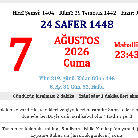
Hicrî Şemsî:
1404
Rûmî:
25 Temmuz 1442
Hızır:
24 SAFER 1448
7
AĞUSTOS
Mahallî
2026
23:4
Cuma
Yılın 219. günü, Kalan Gün : 146
8. Ay, 31 Gün, 32. Hafta
Gündüzün kısalması 2 dakika - Ezânî sâat 1 dakika ileri alını
ok kimse vardır ki, yedikleri ve giydikleri haramdır. Sonra elle- rin
duâ ederler. Böyle duâ nasıl kabul olur? Hadîs-i şerîf
Tarihin en kalabalık mitingi, 5 milyon kişi ile Yenikapı’da yapıldı
Eyyâm-ı Bahûr’un (En sıcak günlerin) sonu