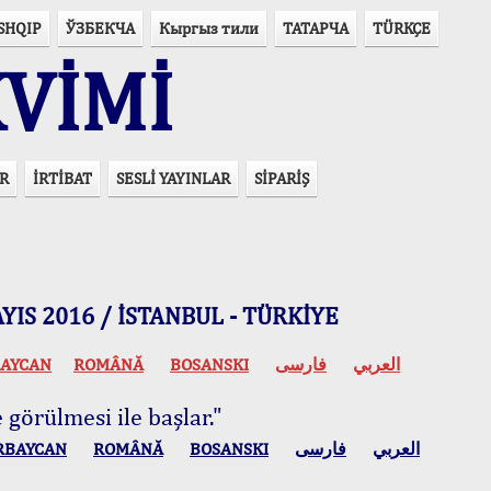
SHQIP
ЎЗБЕКЧА
Кыргыз тили
ТАТАРЧА
TÜRKÇE
VİMİ
R
İRTİBAT
SESLİ YAYINLAR
SİPARİŞ
 MAYIS 2016 / İSTANBUL - TÜRKİYE
AYCAN
ROMÂNĂ
BOSANSKI
فارسی
العربي
 görülmesi ile başlar."
RBAYCAN
ROMÂNĂ
BOSANSKI
فارسی
العربي