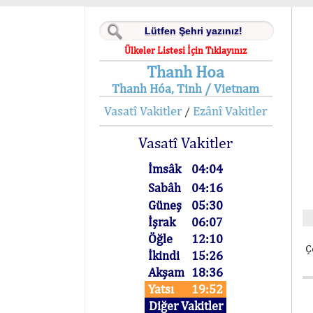
Ülkeler Listesi İçin Tıklayınız
Thanh Hoa
Thanh Hóa, Tinh / Vietnam
Vasatî Vakitler
Ezânî Vakitler
/
Vasatî Vakitler
İmsâk
04:04
Sabâh
04:16
Güneş
05:30
İşrak
06:07
Öğle
12:10
Ç
İkindi
15:26
Akşam
18:36
Yatsı
19:52
Diğer Vakitler