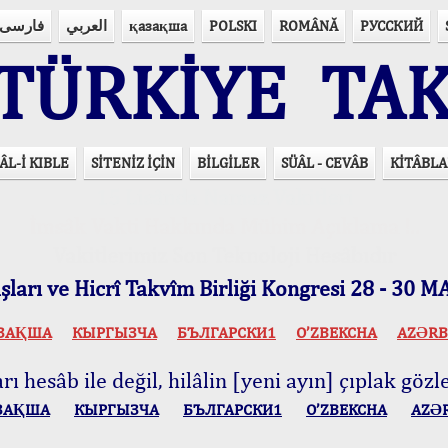
فارسی
العربي
қазақша
POLSKI
ROMÂNĂ
РУССКИЙ
ÜRKİYE TAK
ÂL-İ KIBLE
SİTENİZ İÇİN
BİLGİLER
SÜÂL - CEVÂB
KİTÂBLA
15 Lisânda Namaz Vakitleri
İmsâk Vakti Hakkında Mühim Açıklama !..
Vakitlerimiz Son Teknoloji Hesâbıdır
ları ve Hicrî Takvîm Birliği Kongresi 28 - 30
ЗАҚША
КЫPГЫЗЧA
БЪЛГАРСКИ1
O’ZBEKCHA
AZӘRB
ı hesâb ile değil, hilâlin [yeni ayın] çıplak gözle
ЗАҚША
КЫPГЫЗЧA
БЪЛГАРСКИ1
O’ZBEKCHA
AZӘ