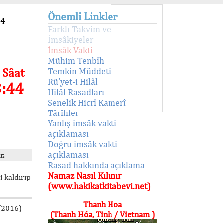
Önemli Linkler
94
Farklı Takvim ve
İmsâkiyeler
İmsâk Vakti
Mühim Tenbîh
 Sâat
Temkin Müddeti
Rü'yet-i Hilâl
3:44
Hilâl Rasadları
Senelik Hicrî Kamerî
Târîhler
Yanlış imsâk vakti
açıklaması
Doğru imsâk vakti
açıklaması
r.
Rasad hakkında açıklama
Namaz Nasıl Kılınır
i kaldırıp
(www.hakikatkitabevi.net)
Thanh Hoa
 (2016)
(Thanh Hóa, Tinh / Vietnam )