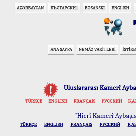
AZӘRBAYCAN
БЪЛГАРСКИ1
BOSANSKI
ENGLISH
T
ANA SAYFA
NEMÂZ VAKİTLERİ
İSTİKB
Uluslararası Kamerî Aybaş
TÜRKÇE
ENGLISH
FRANÇAIS
РУССКИЙ
ҚА
"Hicrî Kamerî Aybaşlar
TÜRKÇE
ENGLISH
FRANÇAIS
РУССКИЙ
ҚА