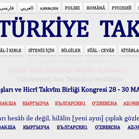
فارسی
العربي
қазақша
POLSKI
ROMÂNĂ
РУССКИЙ
ÜRKİYE TAK
ÂL-İ KIBLE
SİTENİZ İÇİN
BİLGİLER
SÜÂL - CEVÂB
KİTÂBLA
15 Lisânda Namaz Vakitleri
İmsâk Vakti Hakkında Mühim Açıklama !..
Vakitlerimiz Son Teknoloji Hesâbıdır
ları ve Hicrî Takvîm Birliği Kongresi 28 - 30
ЗАҚША
КЫPГЫЗЧA
БЪЛГАРСКИ1
O’ZBEKCHA
AZӘRB
ı hesâb ile değil, hilâlin [yeni ayın] çıplak gözle
ЗАҚША
КЫPГЫЗЧA
БЪЛГАРСКИ1
O’ZBEKCHA
AZӘ