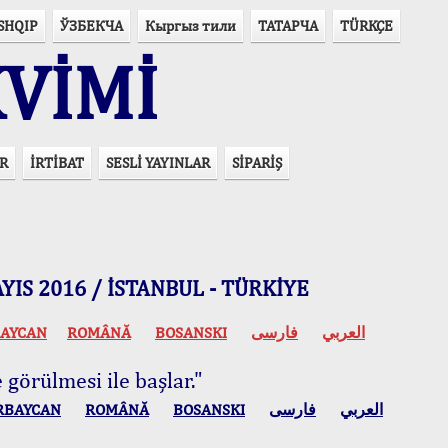
SHQIP
ЎЗБЕКЧА
Кыргыз тили
ТАТАРЧА
TÜRKÇE
VİMİ
R
İRTİBAT
SESLİ YAYINLAR
SİPARİŞ
 MAYIS 2016 / İSTANBUL - TÜRKİYE
AYCAN
ROMÂNĂ
BOSANSKI
فارسی
العربي
 görülmesi ile başlar."
RBAYCAN
ROMÂNĂ
BOSANSKI
فارسی
العربي