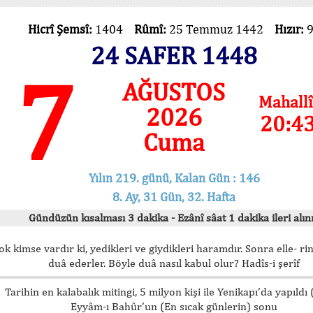
Hicrî Şemsî:
1404
Rûmî:
25 Temmuz 1442
Hızır:
24 SAFER 1448
7
AĞUSTOS
Mahallî
2026
20:4
Cuma
Yılın 219. günü, Kalan Gün : 146
8. Ay, 31 Gün, 32. Hafta
Gündüzün kısalması 3 dakika - Ezânî sâat 1 dakika ileri alını
ok kimse vardır ki, yedikleri ve giydikleri haramdır. Sonra elle- rin
duâ ederler. Böyle duâ nasıl kabul olur? Hadîs-i şerîf
Tarihin en kalabalık mitingi, 5 milyon kişi ile Yenikapı’da yapıldı
Eyyâm-ı Bahûr’un (En sıcak günlerin) sonu