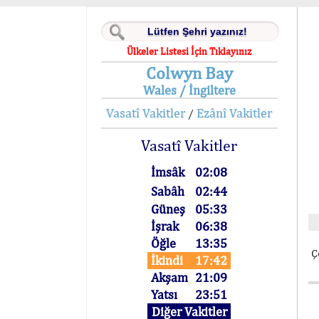
Ülkeler Listesi İçin Tıklayınız
Colwyn Bay
Wales / İngiltere
Vasatî Vakitler
Ezânî Vakitler
/
Vasatî Vakitler
İmsâk
02:08
Sabâh
02:44
Güneş
05:33
İşrak
06:38
Öğle
13:35
Ç
İkindi
17:42
Akşam
21:09
Yatsı
23:51
Diğer Vakitler