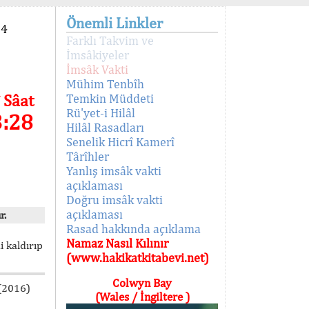
Önemli Linkler
94
Farklı Takvim ve
İmsâkiyeler
İmsâk Vakti
Mühim Tenbîh
 Sâat
Temkin Müddeti
Rü'yet-i Hilâl
3:28
Hilâl Rasadları
Senelik Hicrî Kamerî
Târîhler
Yanlış imsâk vakti
açıklaması
Doğru imsâk vakti
açıklaması
r.
Rasad hakkında açıklama
Namaz Nasıl Kılınır
i kaldırıp
(www.hakikatkitabevi.net)
Colwyn Bay
 (2016)
(Wales / İngiltere )