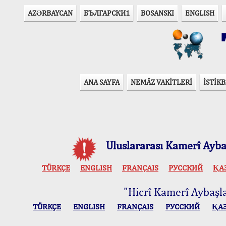
AZӘRBAYCAN
БЪЛГАРСКИ1
BOSANSKI
ENGLISH
T
ANA SAYFA
NEMÂZ VAKİTLERİ
İSTİKB
Uluslararası Kamerî Aybaş
TÜRKÇE
ENGLISH
FRANÇAIS
РУССКИЙ
ҚА
"Hicrî Kamerî Aybaşlar
TÜRKÇE
ENGLISH
FRANÇAIS
РУССКИЙ
ҚА