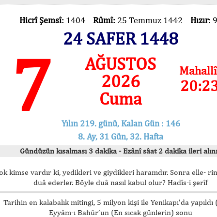
Hicrî Şemsî:
1404
Rûmî:
25 Temmuz 1442
Hızır:
24 SAFER 1448
7
AĞUSTOS
Mahallî
2026
20:2
Cuma
Yılın 219. günü, Kalan Gün : 146
8. Ay, 31 Gün, 32. Hafta
Gündüzün kısalması 3 dakika - Ezânî sâat 2 dakika ileri alını
ok kimse vardır ki, yedikleri ve giydikleri haramdır. Sonra elle- rin
duâ ederler. Böyle duâ nasıl kabul olur? Hadîs-i şerîf
Tarihin en kalabalık mitingi, 5 milyon kişi ile Yenikapı’da yapıldı
Eyyâm-ı Bahûr’un (En sıcak günlerin) sonu