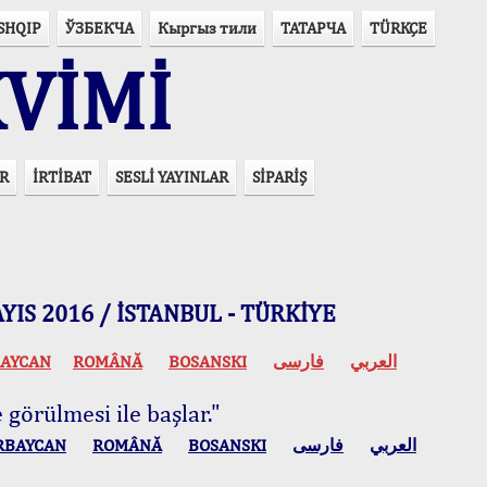
SHQIP
ЎЗБЕКЧА
Кыргыз тили
ТАТАРЧА
TÜRKÇE
VİMİ
R
İRTİBAT
SESLİ YAYINLAR
SİPARİŞ
 MAYIS 2016 / İSTANBUL - TÜRKİYE
AYCAN
ROMÂNĂ
BOSANSKI
فارسی
العربي
 görülmesi ile başlar."
RBAYCAN
ROMÂNĂ
BOSANSKI
فارسی
العربي