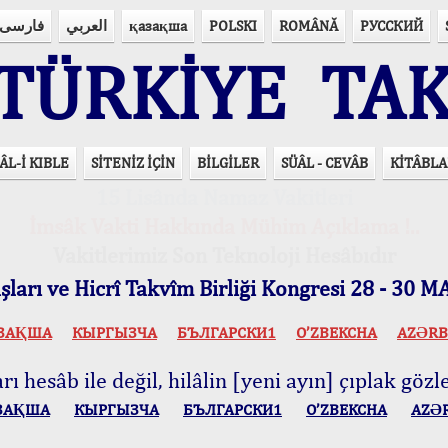
فارسی
العربي
қазақша
POLSKI
ROMÂNĂ
РУССКИЙ
ÜRKİYE TAK
ÂL-İ KIBLE
SİTENİZ İÇİN
BİLGİLER
SÜÂL - CEVÂB
KİTÂBLA
15 Lisânda Namaz Vakitleri
İmsâk Vakti Hakkında Mühim Açıklama !..
Vakitlerimiz Son Teknoloji Hesâbıdır
ları ve Hicrî Takvîm Birliği Kongresi 28 - 30
ЗАҚША
КЫPГЫЗЧA
БЪЛГАРСКИ1
O’ZBEKCHA
AZӘRB
ı hesâb ile değil, hilâlin [yeni ayın] çıplak gözle
ЗАҚША
КЫPГЫЗЧA
БЪЛГАРСКИ1
O’ZBEKCHA
AZӘ