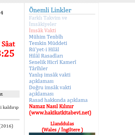
Önemli Linkler
94
Farklı Takvim ve
İmsâkiyeler
İmsâk Vakti
Mühim Tenbîh
 Sâat
Temkin Müddeti
Rü'yet-i Hilâl
3:25
Hilâl Rasadları
Senelik Hicrî Kamerî
Târîhler
Yanlış imsâk vakti
açıklaması
Doğru imsâk vakti
açıklaması
r.
Rasad hakkında açıklama
Namaz Nasıl Kılınır
i kaldırıp
(www.hakikatkitabevi.net)
Llanddulas
 (2016)
(Wales / İngiltere )