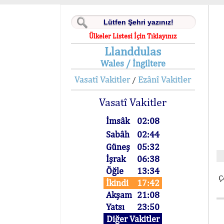
Ülkeler Listesi İçin Tıklayınız
Llanddulas
Wales / İngiltere
Vasatî Vakitler
Ezânî Vakitler
/
Vasatî Vakitler
İmsâk
02:08
Sabâh
02:44
Güneş
05:32
İşrak
06:38
Öğle
13:34
Ç
İkindi
17:42
Akşam
21:08
Yatsı
23:50
Diğer Vakitler