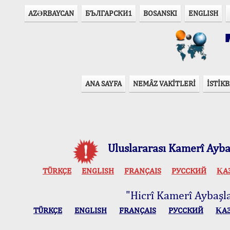
AZӘRBAYCAN
БЪЛГАРСКИ1
BOSANSKI
ENGLISH
T
ANA SAYFA
NEMÂZ VAKİTLERİ
İSTİKB
Uluslararası Kamerî Aybaş
TÜRKÇE
ENGLISH
FRANÇAIS
РУССКИЙ
ҚА
"Hicrî Kamerî Aybaşlar
TÜRKÇE
ENGLISH
FRANÇAIS
РУССКИЙ
ҚА