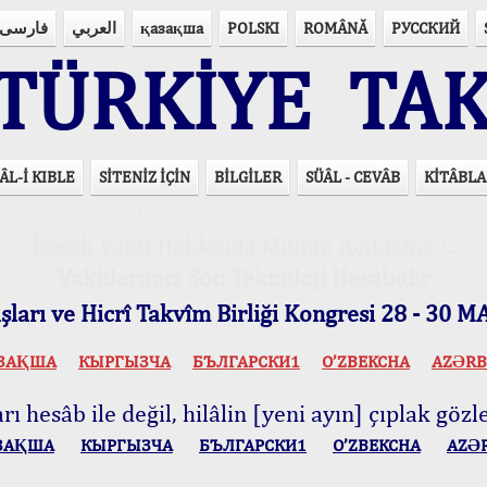
فارسی
العربي
қазақша
POLSKI
ROMÂNĂ
РУССКИЙ
ÜRKİYE TAK
ÂL-İ KIBLE
SİTENİZ İÇİN
BİLGİLER
SÜÂL - CEVÂB
KİTÂBLA
15 Lisânda Namaz Vakitleri
İmsâk Vakti Hakkında Mühim Açıklama !..
Vakitlerimiz Son Teknoloji Hesâbıdır
ları ve Hicrî Takvîm Birliği Kongresi 28 - 30
ЗАҚША
КЫPГЫЗЧA
БЪЛГАРСКИ1
O’ZBEKCHA
AZӘRB
ı hesâb ile değil, hilâlin [yeni ayın] çıplak gözle
ЗАҚША
КЫPГЫЗЧA
БЪЛГАРСКИ1
O’ZBEKCHA
AZӘ