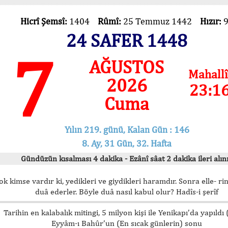
Hicrî Şemsî:
1404
Rûmî:
25 Temmuz 1442
Hızır:
24 SAFER 1448
7
AĞUSTOS
Mahallî
2026
23:1
Cuma
Yılın 219. günü, Kalan Gün : 146
8. Ay, 31 Gün, 32. Hafta
Gündüzün kısalması 4 dakika - Ezânî sâat 2 dakika ileri alını
ok kimse vardır ki, yedikleri ve giydikleri haramdır. Sonra elle- rin
duâ ederler. Böyle duâ nasıl kabul olur? Hadîs-i şerîf
Tarihin en kalabalık mitingi, 5 milyon kişi ile Yenikapı’da yapıldı
Eyyâm-ı Bahûr’un (En sıcak günlerin) sonu