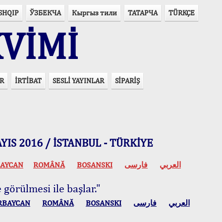
SHQIP
ЎЗБЕКЧА
Кыргыз тили
ТАТАРЧА
TÜRKÇE
VİMİ
R
İRTİBAT
SESLİ YAYINLAR
SİPARİŞ
 MAYIS 2016 / İSTANBUL - TÜRKİYE
AYCAN
ROMÂNĂ
BOSANSKI
فارسی
العربي
 görülmesi ile başlar."
RBAYCAN
ROMÂNĂ
BOSANSKI
فارسی
العربي