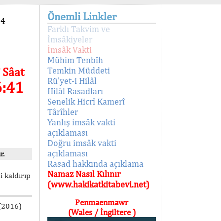
Önemli Linkler
94
Farklı Takvim ve
İmsâkiyeler
İmsâk Vakti
Mühim Tenbîh
 Sâat
Temkin Müddeti
Rü'yet-i Hilâl
6:41
Hilâl Rasadları
Senelik Hicrî Kamerî
Târîhler
Yanlış imsâk vakti
açıklaması
Doğru imsâk vakti
açıklaması
r.
Rasad hakkında açıklama
Namaz Nasıl Kılınır
i kaldırıp
(www.hakikatkitabevi.net)
Penmaenmawr
 (2016)
(Wales / İngiltere )