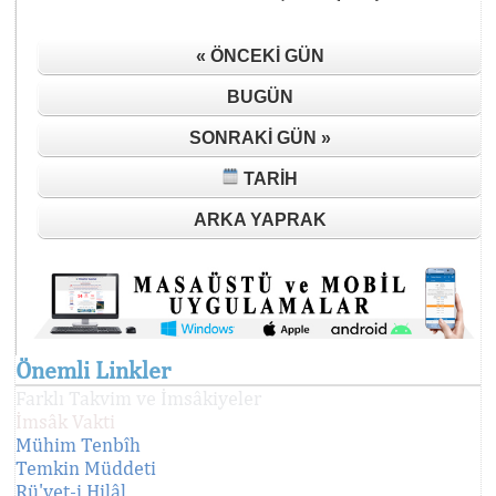
« ÖNCEKI GÜN
BUGÜN
SONRAKI GÜN »
TARIH
ARKA YAPRAK
Önemli Linkler
Farklı Takvim ve İmsâkiyeler
İmsâk Vakti
Mühim Tenbîh
Temkin Müddeti
Rü'yet-i Hilâl