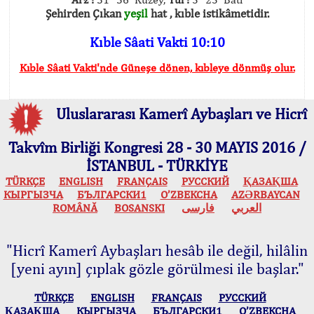
Şehirden Çıkan
yeşil
hat , kıble istikâmetidir.
Kıble Sâati Vakti 10:10
Kıble Sâati Vakti'nde Güneşe dönen, kıbleye dönmüş olur.
Uluslararası Kamerî Aybaşları ve Hicrî
Takvîm Birliği Kongresi 28 - 30 MAYIS 2016 /
İSTANBUL - TÜRKİYE
TÜRKÇE
ENGLISH
FRANÇAIS
РУССКИЙ
ҚАЗАҚША
КЫPГЫЗЧA
БЪЛГАРСКИ1
O’ZBEKCHA
AZӘRBAYCAN
ROMÂNĂ
BOSANSKI
فارسی
العربي
"Hicrî Kamerî Aybaşları hesâb ile değil, hilâlin
[yeni ayın] çıplak gözle görülmesi ile başlar."
TÜRKÇE
ENGLISH
FRANÇAIS
РУССКИЙ
ҚАЗАҚША
КЫPГЫЗЧA
БЪЛГАРСКИ1
O’ZBEKCHA