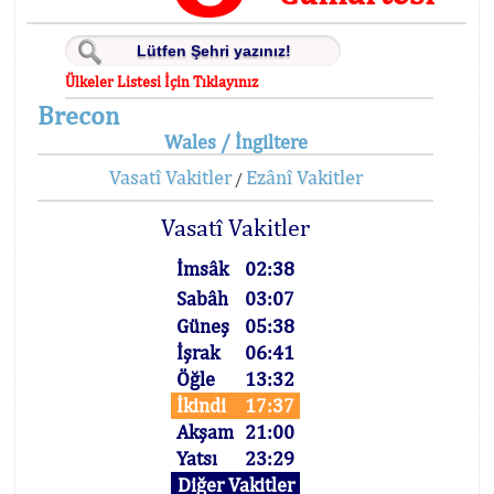
Ülkeler Listesi İçin Tıklayınız
Brecon
Wales / İngiltere
Vasatî Vakitler
Ezânî Vakitler
/
Vasatî Vakitler
İmsâk
02:38
Sabâh
03:07
Güneş
05:38
İşrak
06:41
Öğle
13:32
İkindi
17:37
Akşam
21:00
Yatsı
23:29
Diğer Vakitler