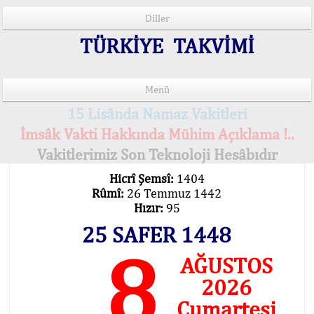
Diller
TÜRKİYE TAKVİMİ
Menü
15 Lisânda Namaz Vakitleri
İmsâk Vakti Hakkında Mühim Açıklama !..
Vakitlerimiz Son Teknoloji Hesâbıdır
Hicrî Şemsî:
1404
Rûmî:
26 Temmuz 1442
Hızır:
95
25 SAFER 1448
8
AĞUSTOS
2026
Cumartesi