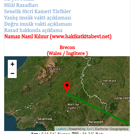
Hilâl Rasadları
Senelik Hicrî Kamerî Târîhler
Yanlış imsâk vakti açıklaması
Doğru imsâk vakti açıklaması
Rasad hakkında açıklama
Namaz Nasıl Kılınır (www.hakikatkitabevi.net)
Brecon
(Wales / İngiltere )
+
−
Leaflet
| Powered by
Esri
|
Earthstar Geographics
Arz :
51° 56' Kuzey,
Tûl :
3° 23' Batı