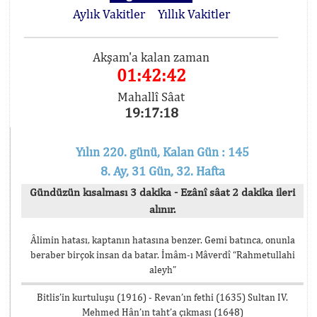
Aylık Vakitler
Yıllık Vakitler
Akşam'a kalan zaman
01:42:41
Mahallî Sâat
19:17:19
Yılın 220. günü, Kalan Gün : 145
8. Ay, 31 Gün, 32. Hafta
Gündüzün kısalması 3 dakika - Ezânî sâat 2 dakika ileri
alınır.
Âlimin hatası, kaptanın hatasına benzer. Gemi batınca, onunla
beraber birçok insan da batar. İmâm-ı Mâverdî “Rahmetullahi
aleyh”
Bitlis’in kurtuluşu (1916) - Revan’ın fethi (1635) Sultan IV.
Mehmed Hân’ın taht’a çıkması (1648)