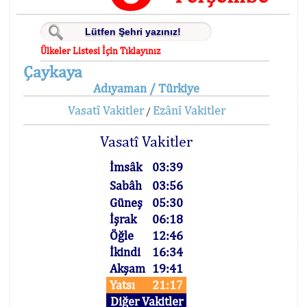
Ülkeler Listesi İçin Tıklayınız
Çaykaya
Adıyaman / Türkiye
Vasatî Vakitler
Ezânî Vakitler
/
Vasatî Vakitler
İmsâk
03:39
Sabâh
03:56
Güneş
05:30
İşrak
06:18
Öğle
12:46
İkindi
16:34
Akşam
19:41
Yatsı
21:17
Diğer Vakitler