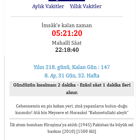
Aylık Vakitler
Yıllık Vakitler
İmsâk'e kalan zaman
05:21:19
Mahallî Sâat
22:18:41
Yılın 218. günü, Kalan Gün : 147
8. Ay, 31 Gün, 32. Hafta
Gündüzün kısalması 2 dakika - Ezânî sâat 1 dakika ileri
alınır.
Cehennemin en pis kokan yeri, zinâ yapanların bulun-duğu
kısımdır! Atâ bin Meysere el-Horasânî “Rahmetullahi aleyh”
İlk atom bombası Hiroşima’ya atıldı (1945) Pakistan’da büyük sel
baskını (2010) [1500 ölü]