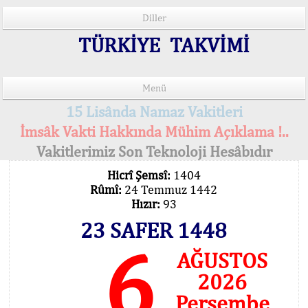
Diller
TÜRKİYE TAKVİMİ
Menü
15 Lisânda Namaz Vakitleri
İmsâk Vakti Hakkında Mühim Açıklama !..
Vakitlerimiz Son Teknoloji Hesâbıdır
Hicrî Şemsî:
1404
Rûmî:
24 Temmuz 1442
Hızır:
93
23 SAFER 1448
6
AĞUSTOS
2026
Perşembe