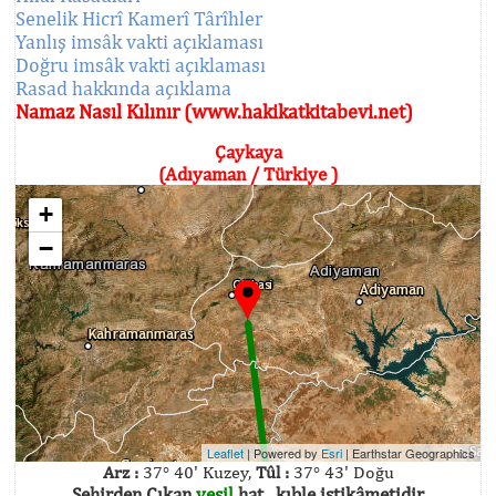
Senelik Hicrî Kamerî Târîhler
Yanlış imsâk vakti açıklaması
Doğru imsâk vakti açıklaması
Rasad hakkında açıklama
Namaz Nasıl Kılınır (www.hakikatkitabevi.net)
Çaykaya
(Adıyaman / Türkiye )
+
−
Leaflet
| Powered by
Esri
|
Earthstar Geographics
Arz :
37° 40' Kuzey,
Tûl :
37° 43' Doğu
Şehirden Çıkan
yeşil
hat , kıble istikâmetidir.