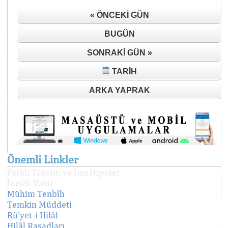
« ÖNCEKI GÜN
BUGÜN
SONRAKI GÜN »
TARIH
ARKA YAPRAK
Önemli Linkler
Farklı Takvim ve İmsâkiyeler
İmsâk Vakti
Mühim Tenbîh
Temkin Müddeti
Rü'yet-i Hilâl
Hilâl Rasadları