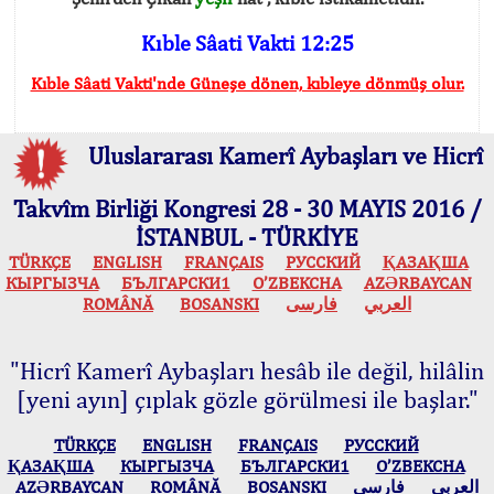
Kıble Sâati Vakti 12:25
Kıble Sâati Vakti'nde Güneşe dönen, kıbleye dönmüş olur.
Uluslararası Kamerî Aybaşları ve Hicrî
Takvîm Birliği Kongresi 28 - 30 MAYIS 2016 /
İSTANBUL - TÜRKİYE
TÜRKÇE
ENGLISH
FRANÇAIS
РУССКИЙ
ҚАЗАҚША
КЫPГЫЗЧA
БЪЛГАРСКИ1
O’ZBEKCHA
AZӘRBAYCAN
ROMÂNĂ
BOSANSKI
فارسی
العربي
"Hicrî Kamerî Aybaşları hesâb ile değil, hilâlin
[yeni ayın] çıplak gözle görülmesi ile başlar."
TÜRKÇE
ENGLISH
FRANÇAIS
РУССКИЙ
ҚАЗАҚША
КЫPГЫЗЧA
БЪЛГАРСКИ1
O’ZBEKCHA
AZӘRBAYCAN
ROMÂNĂ
BOSANSKI
فارسی
العربي