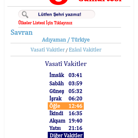
Ülkeler Listesi İçin Tıklayınız
Savran
Adıyaman / Türkiye
Vasatî Vakitler
Ezânî Vakitler
/
Vasatî Vakitler
İmsâk
03:41
Sabâh
03:59
Güneş
05:32
İşrak
06:20
Öğle
12:46
İkindi
16:35
Akşam
19:40
Yatsı
21:16
Diğer Vakitler