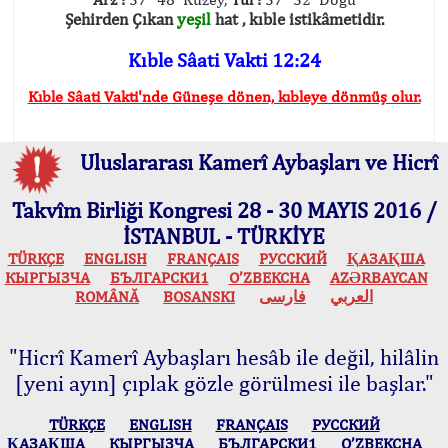
Şehirden Çıkan
yeşil
hat , kıble istikâmetidir.
Kıble Sâati Vakti 12:24
Kıble Sâati Vakti'nde Güneşe dönen, kıbleye dönmüş olur.
Uluslararası Kamerî Aybaşları ve Hicrî
Takvîm Birliği Kongresi 28 - 30 MAYIS 2016 /
İSTANBUL - TÜRKİYE
TÜRKÇE
ENGLISH
FRANÇAIS
РУССКИЙ
ҚАЗАҚША
КЫPГЫЗЧA
БЪЛГАРСКИ1
O’ZBEKCHA
AZӘRBAYCAN
ROMÂNĂ
BOSANSKI
فارسی
العربي
"Hicrî Kamerî Aybaşları hesâb ile değil, hilâlin
[yeni ayın] çıplak gözle görülmesi ile başlar."
TÜRKÇE
ENGLISH
FRANÇAIS
РУССКИЙ
ҚАЗАҚША
КЫPГЫЗЧA
БЪЛГАРСКИ1
O’ZBEKCHA