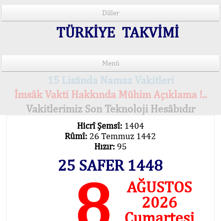
Diller
TÜRKİYE TAKVİMİ
Menü
15 Lisânda Namaz Vakitleri
İmsâk Vakti Hakkında Mühim Açıklama !..
Vakitlerimiz Son Teknoloji Hesâbıdır
Hicrî Şemsî:
1404
Rûmî:
26 Temmuz 1442
Hızır:
95
25 SAFER 1448
8
AĞUSTOS
2026
Cumartesi