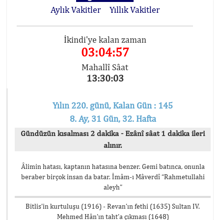
Aylık Vakitler
Yıllık Vakitler
İkindi'ye kalan zaman
03:04:57
Mahallî Sâat
13:30:03
Yılın 220. günü, Kalan Gün : 145
8. Ay, 31 Gün, 32. Hafta
Gündüzün kısalması 2 dakika - Ezânî sâat 1 dakika ileri
alınır.
Âlimin hatası, kaptanın hatasına benzer. Gemi batınca, onunla
beraber birçok insan da batar. İmâm-ı Mâverdî “Rahmetullahi
aleyh”
Bitlis’in kurtuluşu (1916) - Revan’ın fethi (1635) Sultan IV.
Mehmed Hân’ın taht’a çıkması (1648)