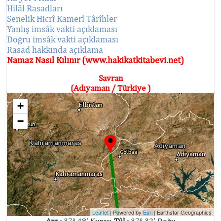
Hilâl Rasadları
Senelik Hicrî Kamerî Târîhler
Yanlış imsâk vakti açıklaması
Doğru imsâk vakti açıklaması
Rasad hakkında açıklama
Namaz Nasıl Kılınır (www.hakikatkitabevi.net)
Savran
(Adıyaman / Türkiye )
+
−
Leaflet
| Powered by
Esri
|
Earthstar Geographics
Arz :
37° 48' Kuzey,
Tûl :
37° 32' Doğu