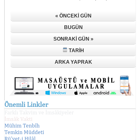
« ÖNCEKI GÜN
BUGÜN
SONRAKI GÜN »
TARIH
ARKA YAPRAK
Önemli Linkler
Farklı Takvim ve İmsâkiyeler
İmsâk Vakti
Mühim Tenbîh
Temkin Müddeti
Rü'yet-i Hilâl