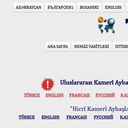
AZӘRBAYCAN
БЪЛГАРСКИ1
BOSANSKI
ENGLISH
T
ANA SAYFA
NEMÂZ VAKİTLERİ
İSTİKB
Uluslararası Kamerî Aybaş
TÜRKÇE
ENGLISH
FRANÇAIS
РУССКИЙ
ҚА
"Hicrî Kamerî Aybaşlar
TÜRKÇE
ENGLISH
FRANÇAIS
РУССКИЙ
ҚА