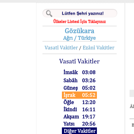
Ülkeler Listesi İçin Tıklayınız
Gözükara
Ağrı / Türkiye
Vasatî Vakitler
Ezânî Vakitler
/
Vasatî Vakitler
İmsâk
03:08
Sabâh
03:26
Güneş
05:02
İşrak
05:52
Öğle
12:20
Âl
İkindi
16:11
Akşam
19:17
Yatsı
20:56
B
Diğer Vakitler