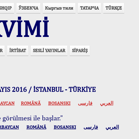
SHQIP
ЎЗБЕКЧА
Кыргыз тили
ТАТАРЧА
TÜRKÇE
VİMİ
R
İRTİBAT
SESLİ YAYINLAR
SİPARİŞ
 MAYIS 2016 / İSTANBUL - TÜRKİYE
AYCAN
ROMÂNĂ
BOSANSKI
فارسی
العربي
 görülmesi ile başlar."
RBAYCAN
ROMÂNĂ
BOSANSKI
فارسی
العربي