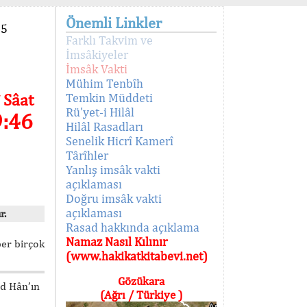
Önemli Linkler
95
Farklı Takvim ve
İmsâkiyeler
İmsâk Vakti
Mühim Tenbîh
 Sâat
Temkin Müddeti
Rü'yet-i Hilâl
9:46
Hilâl Rasadları
Senelik Hicrî Kamerî
Târîhler
Yanlış imsâk vakti
açıklaması
Doğru imsâk vakti
açıklaması
r.
Rasad hakkında açıklama
Namaz Nasıl Kılınır
ber birçok
(www.hakikatkitabevi.net)
Gözükara
ed Hân’ın
(Ağrı / Türkiye )