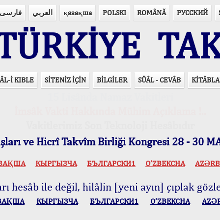
فارسی
العربي
қазақша
POLSKI
ROMÂNĂ
РУССКИЙ
ÜRKİYE TAK
ÂL-İ KIBLE
SİTENİZ İÇİN
BİLGİLER
SÜÂL - CEVÂB
KİTÂBLA
15 Lisânda Namaz Vakitleri
İmsâk Vakti Hakkında Mühim Açıklama !..
Vakitlerimiz Son Teknoloji Hesâbıdır
ları ve Hicrî Takvîm Birliği Kongresi 28 - 30
ЗАҚША
КЫPГЫЗЧA
БЪЛГАРСКИ1
O’ZBEKCHA
AZӘRB
ı hesâb ile değil, hilâlin [yeni ayın] çıplak gözle
ЗАҚША
КЫPГЫЗЧA
БЪЛГАРСКИ1
O’ZBEKCHA
AZӘ