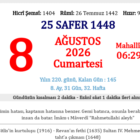
Hicrî Şemsî:
1404
Rûmî:
26 Temmuz 1442
Hızır:
25 SAFER 1448
8
AĞUSTOS
Mahallî
2026
06:2
Cumartesi
Yılın 220. günü, Kalan Gün : 145
8. Ay, 31 Gün, 32. Hafta
Gündüzün kısalması 2 dakika - Ezânî sâat 1 dakika ileri alını
imin hatası, kaptanın hatasına benzer. Gemi batınca, onunla bera
insan da batar. İmâm-ı Mâverdî “Rahmetullahi aleyh”
itlis’in kurtuluşu (1916) - Revan’ın fethi (1635) Sultan IV. Mehm
taht’a çıkması (1648)