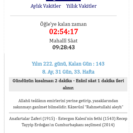
Aylık Vakitler
Yıllık Vakitler
Öğle'ye kalan zaman
02:54:17
Mahallî Sâat
09:28:43
Yılın 222. günü, Kalan Gün : 143
8. Ay, 31 Gün, 33. Hafta
Gündüzün kısalması 2 dakika - Ezânî sâat 1 dakika ileri
alınır.
Allahü teâlânın emirlerini yerine getirip, yasaklarından
sakınmayı ganîmet bilmelidir. Kâzerûnî “Rahmetullahi aleyh”
Anafartalar Zaferi (1915) - Estergon Kalesi’nin fethi (1543) Recep
Tayyip Erdoğan’ın Cumhurbaşkanı seçilmesi (2014)