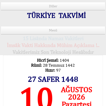
Diller
TÜRKİYE TAKVİMİ
Menü
15 Lisânda Namaz Vakitleri
İmsâk Vakti Hakkında Mühim Açıklama !..
Vakitlerimiz Son Teknoloji Hesâbıdır
Hicrî Şemsî:
1404
Rûmî:
28 Temmuz 1442
Hızır:
97
27 SAFER 1448
10
AĞUSTOS
2026
Pazartesi