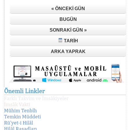
« ÖNCEKI GÜN
BUGÜN
SONRAKI GÜN »
TARIH
ARKA YAPRAK
Önemli Linkler
Farklı Takvim ve İmsâkiyeler
İmsâk Vakti
Mühim Tenbîh
Temkin Müddeti
Rü'yet-i Hilâl
Hilâl Rasadları