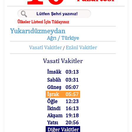
Ülkeler Listesi İçin Tıklayınız
Yukarıdüzmeydan
Ağrı / Türkiye
Vasatî Vakitler
Ezânî Vakitler
/
Vasatî Vakitler
İmsâk
03:13
Sabâh
03:31
Güneş
05:07
İşrak
05:57
Öğle
12:23
İkindi
16:13
Akşam
19:18
Yatsı
20:56
Diğer Vakitler