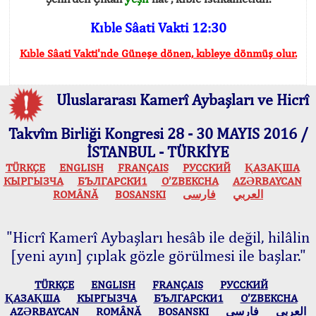
Kıble Sâati Vakti 12:30
Kıble Sâati Vakti'nde Güneşe dönen, kıbleye dönmüş olur.
Uluslararası Kamerî Aybaşları ve Hicrî
Takvîm Birliği Kongresi 28 - 30 MAYIS 2016 /
İSTANBUL - TÜRKİYE
TÜRKÇE
ENGLISH
FRANÇAIS
РУССКИЙ
ҚАЗАҚША
КЫPГЫЗЧA
БЪЛГАРСКИ1
O’ZBEKCHA
AZӘRBAYCAN
ROMÂNĂ
BOSANSKI
فارسی
العربي
"Hicrî Kamerî Aybaşları hesâb ile değil, hilâlin
[yeni ayın] çıplak gözle görülmesi ile başlar."
TÜRKÇE
ENGLISH
FRANÇAIS
РУССКИЙ
ҚАЗАҚША
КЫPГЫЗЧA
БЪЛГАРСКИ1
O’ZBEKCHA
AZӘRBAYCAN
ROMÂNĂ
BOSANSKI
فارسی
العربي