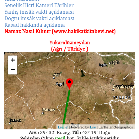
Senelik Hicrî Kamerî Târîhler
Yanlış imsâk vakti açıklaması
Doğru imsâk vakti açıklaması
Rasad hakkında açıklama
Namaz Nasıl Kılınır (www.hakikatkitabevi.net)
Yukarıdüzmeydan
(Ağrı / Türkiye )
+
−
Leaflet
| Powered by
Esri
|
Earthstar Geographics
Arz :
39° 32' Kuzey,
Tûl :
43° 19' Doğu
Şehirden Çıkan
yeşil
hat , kıble istikâmetidir.