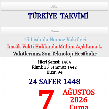
Diller
TÜRKİYE TAKVİMİ
Menü
15 Lisânda Namaz Vakitleri
İmsâk Vakti Hakkında Mühim Açıklama !..
Vakitlerimiz Son Teknoloji Hesâbıdır
Hicrî Şemsî:
1404
Rûmî:
25 Temmuz 1442
Hızır:
94
24 SAFER 1448
7
AĞUSTOS
2026
Cuma