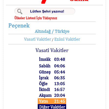
Ülkeler Listesi İçin Tıklayınız
Peçenek
Altındağ / Türkiye
Vasatî Vakitler
Ezânî Vakitler
/
Vasatî Vakitler
İmsâk
03:48
Sabâh
04:06
Güneş
05:44
İşrak
06:35
Öğle
13:05
İkindi
16:57
Akşam
20:04
Yatsı
21:45
Diğer Vakitler