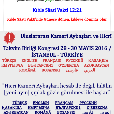
Kıble Sâati Vakti 12:21
Kıble Sâati Vakti'nde Güneşe dönen, kıbleye dönmüş olur.
Uluslararası Kamerî Aybaşları ve Hicrî
Takvîm Birliği Kongresi 28 - 30 MAYIS 2016 /
İSTANBUL - TÜRKİYE
TÜRKÇE
ENGLISH
FRANÇAIS
РУССКИЙ
ҚАЗАҚША
КЫPГЫЗЧA
БЪЛГАРСКИ1
O’ZBEKCHA
AZӘRBAYCAN
ROMÂNĂ
BOSANSKI
فارسی
العربي
"Hicrî Kamerî Aybaşları hesâb ile değil, hilâlin
[yeni ayın] çıplak gözle görülmesi ile başlar."
TÜRKÇE
ENGLISH
FRANÇAIS
РУССКИЙ
ҚАЗАҚША
КЫPГЫЗЧA
БЪЛГАРСКИ1
O’ZBEKCHA
AZӘRBAYCAN
ROMÂNĂ
BOSANSKI
فارسی
العربي