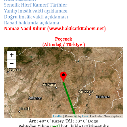
Senelik Hicrî Kamerî Târîhler
Yanlış imsâk vakti açıklaması
Doğru imsâk vakti açıklaması
Rasad hakkında açıklama
Namaz Nasıl Kılınır (www.hakikatkitabevi.net)
Peçenek
(Altındağ / Türkiye )
+
−
Leaflet
| Powered by
Esri
|
Earthstar Geographics
Arz :
40° 0' Kuzey,
Tûl :
33° 0' Doğu
Şehirden Çıkan
yeşil
hat , kıble istikâmetidir.