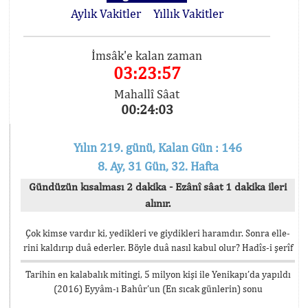
Aylık Vakitler
Yıllık Vakitler
İmsâk'e kalan zaman
03:23:57
Mahallî Sâat
00:24:03
Yılın 219. günü, Kalan Gün : 146
8. Ay, 31 Gün, 32. Hafta
Gündüzün kısalması 2 dakika - Ezânî sâat 1 dakika ileri
alınır.
Çok kimse vardır ki, yedikleri ve giydikleri haramdır. Sonra elle-
rini kaldırıp duâ ederler. Böyle duâ nasıl kabul olur? Hadîs-i şerîf
Tarihin en kalabalık mitingi, 5 milyon kişi ile Yenikapı’da yapıldı
(2016) Eyyâm-ı Bahûr’un (En sıcak günlerin) sonu