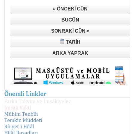
« ÖNCEKI GÜN
BUGÜN
SONRAKI GÜN »
TARIH
ARKA YAPRAK
Önemli Linkler
Farklı Takvim ve İmsâkiyeler
İmsâk Vakti
Mühim Tenbîh
Temkin Müddeti
Rü'yet-i Hilâl
Hilâl Rasadları