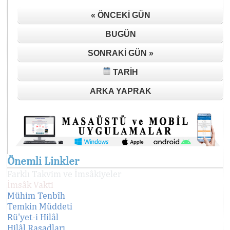
« ÖNCEKI GÜN
BUGÜN
SONRAKI GÜN »
TARIH
ARKA YAPRAK
Önemli Linkler
Farklı Takvim ve İmsâkiyeler
İmsâk Vakti
Mühim Tenbîh
Temkin Müddeti
Rü'yet-i Hilâl
Hilâl Rasadları