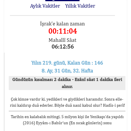
Aylık Vakitler
Yıllık Vakitler
İşrak'e kalan zaman
00:11:04
Mahallî Sâat
06:12:56
Yılın 219. günü, Kalan Gün : 146
8. Ay, 31 Gün, 32. Hafta
Gündüzün kısalması 2 dakika - Ezânî sâat 1 dakika ileri
alınır.
Çok kimse vardır ki, yedikleri ve giydikleri haramdır. Sonra elle-
rini kaldırıp duâ ederler. Böyle duâ nasıl kabul olur? Hadîs-i şerîf
Tarihin en kalabalık mitingi, 5 milyon kişi ile Yenikapı’da yapıldı
(2016) Eyyâm-ı Bahûr’un (En sıcak günlerin) sonu