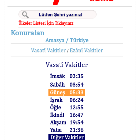
Ülkeler Listesi İçin Tıklayınız
Konuralan
Amasya / Türkiye
Vasatî Vakitler
Ezânî Vakitler
/
Vasatî Vakitler
İmsâk
03:35
Sabâh
03:54
Güneş
05:33
İşrak
06:24
Öğle
12:55
İkindi
16:47
Akşam
19:54
Yatsı
21:36
Diğer Vakitler