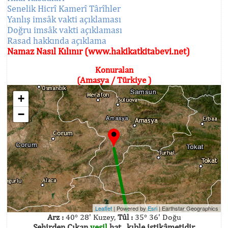
Senelik Hicrî Kamerî Târîhler
Yanlış imsâk vakti açıklaması
Doğru imsâk vakti açıklaması
Rasad hakkında açıklama
Namaz Nasıl Kılınır (www.hakikatkitabevi.net)
Konuralan
(Amasya / Türkiye )
+
−
Leaflet
| Powered by
Esri
|
Earthstar Geographics
Arz :
40° 28' Kuzey,
Tûl :
35° 36' Doğu
Şehirden Çıkan
yeşil
hat , kıble istikâmetidir.