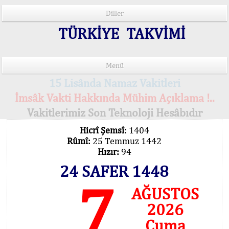
Diller
TÜRKİYE TAKVİMİ
Menü
15 Lisânda Namaz Vakitleri
İmsâk Vakti Hakkında Mühim Açıklama !..
Vakitlerimiz Son Teknoloji Hesâbıdır
Hicrî Şemsî:
1404
Rûmî:
25 Temmuz 1442
Hızır:
94
24 SAFER 1448
7
AĞUSTOS
2026
Cuma