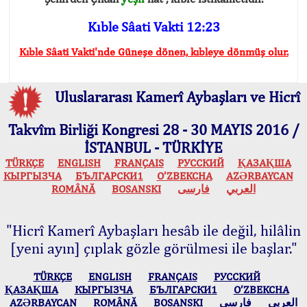
Kıble Sâati Vakti 12:23
Kıble Sâati Vakti'nde Güneşe dönen, kıbleye dönmüş olur.
Uluslararası Kamerî Aybaşları ve Hicrî
Takvîm Birliği Kongresi 28 - 30 MAYIS 2016 /
İSTANBUL - TÜRKİYE
TÜRKÇE
ENGLISH
FRANÇAIS
РУССКИЙ
ҚАЗАҚША
КЫPГЫЗЧA
БЪЛГАРСКИ1
O’ZBEKCHA
AZӘRBAYCAN
ROMÂNĂ
BOSANSKI
فارسی
العربي
"Hicrî Kamerî Aybaşları hesâb ile değil, hilâlin
[yeni ayın] çıplak gözle görülmesi ile başlar."
TÜRKÇE
ENGLISH
FRANÇAIS
РУССКИЙ
ҚАЗАҚША
КЫPГЫЗЧA
БЪЛГАРСКИ1
O’ZBEKCHA
AZӘRBAYCAN
ROMÂNĂ
BOSANSKI
فارسی
العربي