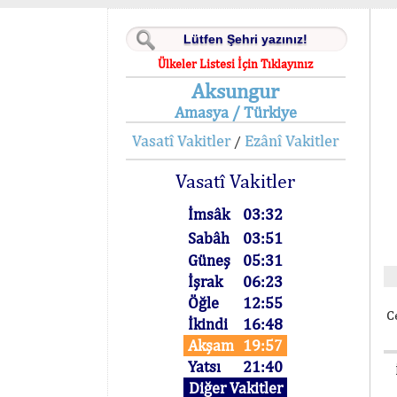
Ülkeler Listesi İçin Tıklayınız
Aksungur
Amasya / Türkiye
Vasatî Vakitler
Ezânî Vakitler
/
Vasatî Vakitler
İmsâk
03:32
Sabâh
03:51
Güneş
05:31
İşrak
06:23
Öğle
12:55
C
İkindi
16:48
Akşam
19:57
Yatsı
21:40
Diğer Vakitler