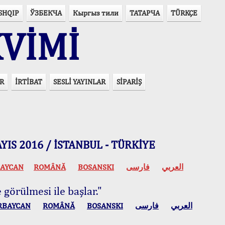
SHQIP
ЎЗБЕКЧА
Кыргыз тили
ТАТАРЧА
TÜRKÇE
VİMİ
R
İRTİBAT
SESLİ YAYINLAR
SİPARİŞ
 MAYIS 2016 / İSTANBUL - TÜRKİYE
AYCAN
ROMÂNĂ
BOSANSKI
فارسی
العربي
 görülmesi ile başlar."
RBAYCAN
ROMÂNĂ
BOSANSKI
فارسی
العربي