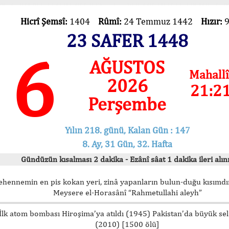
Hicrî Şemsî:
1404
Rûmî:
24 Temmuz 1442
Hızır:
23 SAFER 1448
6
AĞUSTOS
Mahallî
2026
21:2
Perşembe
Yılın 218. günü, Kalan Gün : 147
8. Ay, 31 Gün, 32. Hafta
Gündüzün kısalması 2 dakika - Ezânî sâat 1 dakika ileri alını
ehennemin en pis kokan yeri, zinâ yapanların bulun-duğu kısımdır
Meysere el-Horasânî “Rahmetullahi aleyh”
İlk atom bombası Hiroşima’ya atıldı (1945) Pakistan’da büyük sel
(2010) [1500 ölü]