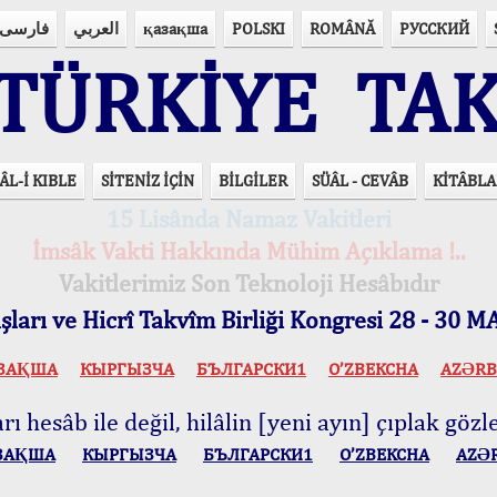
فارسی
العربي
қазақша
POLSKI
ROMÂNĂ
РУССКИЙ
ÜRKİYE TAK
ÂL-İ KIBLE
SİTENİZ İÇİN
BİLGİLER
SÜÂL - CEVÂB
KİTÂBLA
15 Lisânda Namaz Vakitleri
İmsâk Vakti Hakkında Mühim Açıklama !..
Vakitlerimiz Son Teknoloji Hesâbıdır
ları ve Hicrî Takvîm Birliği Kongresi 28 - 30
ЗАҚША
КЫPГЫЗЧA
БЪЛГАРСКИ1
O’ZBEKCHA
AZӘRB
ı hesâb ile değil, hilâlin [yeni ayın] çıplak gözle
ЗАҚША
КЫPГЫЗЧA
БЪЛГАРСКИ1
O’ZBEKCHA
AZӘ