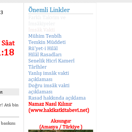
Önemli Linkler
93
Farklı Takvim ve
İmsâkiyeler
İmsâk Vakti
Mühim Tenbîh
 Sâat
Temkin Müddeti
Rü'yet-i Hilâl
1:19
Hilâl Rasadları
Senelik Hicrî Kamerî
Târîhler
Yanlış imsâk vakti
açıklaması
Doğru imsâk vakti
açıklaması
r.
Rasad hakkında açıklama
Namaz Nasıl Kılınır
! Atâ bin
(www.hakikatkitabevi.net)
Aksungur
 baskını
(Amasya / Türkiye )