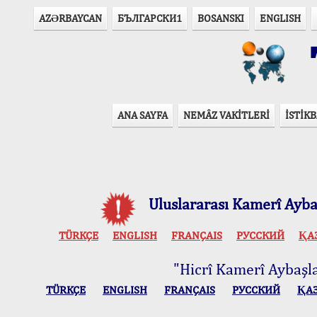
AZӘRBAYCAN
БЪЛГАРСКИ1
BOSANSKI
ENGLISH
T
ANA SAYFA
NEMÂZ VAKİTLERİ
İSTİKB
Uluslararası Kamerî Aybaş
TÜRKÇE
ENGLISH
FRANÇAIS
РУССКИЙ
ҚА
"Hicrî Kamerî Aybaşlar
TÜRKÇE
ENGLISH
FRANÇAIS
РУССКИЙ
ҚА