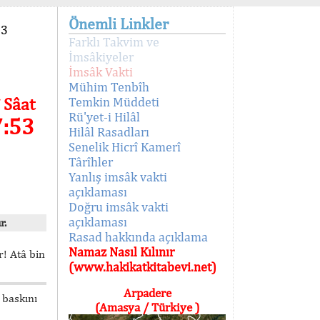
Önemli Linkler
93
Farklı Takvim ve
İmsâkiyeler
İmsâk Vakti
Mühim Tenbîh
 Sâat
Temkin Müddeti
Rü'yet-i Hilâl
7:53
Hilâl Rasadları
Senelik Hicrî Kamerî
Târîhler
Yanlış imsâk vakti
açıklaması
Doğru imsâk vakti
açıklaması
r.
Rasad hakkında açıklama
Namaz Nasıl Kılınır
! Atâ bin
(www.hakikatkitabevi.net)
Arpadere
 baskını
(Amasya / Türkiye )