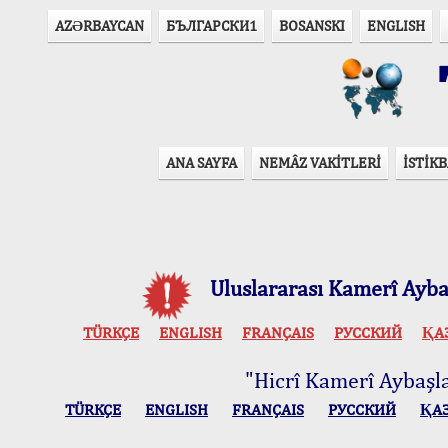
AZӘRBAYCAN
БЪЛГАРСКИ1
BOSANSKI
ENGLISH
T
ANA SAYFA
NEMÂZ VAKİTLERİ
İSTİKB
Uluslararası Kamerî Aybaş
TÜRKÇE
ENGLISH
FRANÇAIS
РУССКИЙ
ҚА
"Hicrî Kamerî Aybaşlar
TÜRKÇE
ENGLISH
FRANÇAIS
РУССКИЙ
ҚА