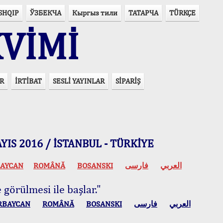
SHQIP
ЎЗБЕКЧА
Кыргыз тили
ТАТАРЧА
TÜRKÇE
VİMİ
R
İRTİBAT
SESLİ YAYINLAR
SİPARİŞ
 MAYIS 2016 / İSTANBUL - TÜRKİYE
AYCAN
ROMÂNĂ
BOSANSKI
فارسی
العربي
 görülmesi ile başlar."
RBAYCAN
ROMÂNĂ
BOSANSKI
فارسی
العربي