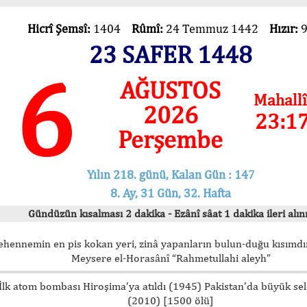
Hicrî Şemsî:
1404
Rûmî:
24 Temmuz 1442
Hızır:
23 SAFER 1448
6
AĞUSTOS
Mahallî
2026
23:1
Perşembe
Yılın 218. günü, Kalan Gün : 147
8. Ay, 31 Gün, 32. Hafta
Gündüzün kısalması 2 dakika - Ezânî sâat 1 dakika ileri alını
ehennemin en pis kokan yeri, zinâ yapanların bulun-duğu kısımdır
Meysere el-Horasânî “Rahmetullahi aleyh”
İlk atom bombası Hiroşima’ya atıldı (1945) Pakistan’da büyük sel
(2010) [1500 ölü]