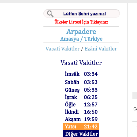
Ülkeler Listesi İçin Tıklayınız
Arpadere
Amasya / Türkiye
Vasatî Vakitler
Ezânî Vakitler
/
Vasatî Vakitler
İmsâk
03:34
Sabâh
03:53
Güneş
05:33
İşrak
06:25
Öğle
12:57
C
İkindi
16:50
Akşam
19:59
Yatsı
21:42
Diğer Vakitler