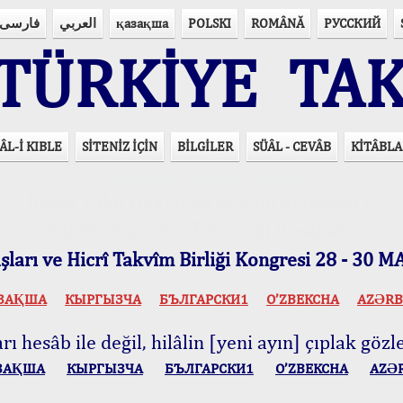
فارسی
العربي
қазақша
POLSKI
ROMÂNĂ
РУССКИЙ
ÜRKİYE TAK
ÂL-İ KIBLE
SİTENİZ İÇİN
BİLGİLER
SÜÂL - CEVÂB
KİTÂBLA
15 Lisânda Namaz Vakitleri
İmsâk Vakti Hakkında Mühim Açıklama !..
Vakitlerimiz Son Teknoloji Hesâbıdır
ları ve Hicrî Takvîm Birliği Kongresi 28 - 30
ЗАҚША
КЫPГЫЗЧA
БЪЛГАРСКИ1
O’ZBEKCHA
AZӘRB
ı hesâb ile değil, hilâlin [yeni ayın] çıplak gözle
ЗАҚША
КЫPГЫЗЧA
БЪЛГАРСКИ1
O’ZBEKCHA
AZӘ