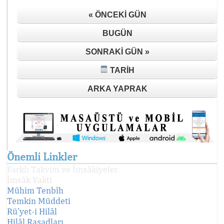
« ÖNCEKI GÜN
BUGÜN
SONRAKI GÜN »
TARIH
ARKA YAPRAK
Önemli Linkler
Farklı Takvim ve İmsâkiyeler
İmsâk Vakti
Mühim Tenbîh
Temkin Müddeti
Rü'yet-i Hilâl
Hilâl Rasadları