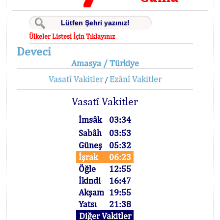
Ülkeler Listesi İçin Tıklayınız
Deveci
Amasya / Türkiye
Vasatî Vakitler
Ezânî Vakitler
/
Vasatî Vakitler
İmsâk
03:34
Sabâh
03:53
Güneş
05:32
İşrak
06:23
Öğle
12:55
İkindi
16:47
Akşam
19:55
Yatsı
21:38
Diğer Vakitler