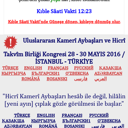
Kıble Sâati Vakti 12:23
Kıble Sâati Vakti'nde Güneşe dönen, kıbleye dönmüş olur.
Uluslararası Kamerî Aybaşları ve Hicrî
Takvîm Birliği Kongresi 28 - 30 MAYIS 2016 /
İSTANBUL - TÜRKİYE
TÜRKÇE
ENGLISH
FRANÇAIS
РУССКИЙ
ҚАЗАҚША
КЫPГЫЗЧA
БЪЛГАРСКИ1
O’ZBEKCHA
AZӘRBAYCAN
ROMÂNĂ
BOSANSKI
فارسی
العربي
"Hicrî Kamerî Aybaşları hesâb ile değil, hilâlin
[yeni ayın] çıplak gözle görülmesi ile başlar."
TÜRKÇE
ENGLISH
FRANÇAIS
РУССКИЙ
ҚАЗАҚША
КЫPГЫЗЧA
БЪЛГАРСКИ1
O’ZBEKCHA
AZӘRBAYCAN
ROMÂNĂ
BOSANSKI
فارسی
العربي