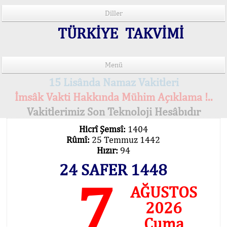
Diller
TÜRKİYE TAKVİMİ
Menü
15 Lisânda Namaz Vakitleri
İmsâk Vakti Hakkında Mühim Açıklama !..
Vakitlerimiz Son Teknoloji Hesâbıdır
Hicrî Şemsî:
1404
Rûmî:
25 Temmuz 1442
Hızır:
94
24 SAFER 1448
7
AĞUSTOS
2026
Cuma