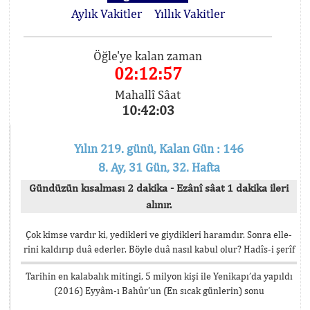
Aylık Vakitler
Yıllık Vakitler
Öğle'ye kalan zaman
02:12:57
Mahallî Sâat
10:42:03
Yılın 219. günü, Kalan Gün : 146
8. Ay, 31 Gün, 32. Hafta
Gündüzün kısalması 2 dakika - Ezânî sâat 1 dakika ileri
alınır.
Çok kimse vardır ki, yedikleri ve giydikleri haramdır. Sonra elle-
rini kaldırıp duâ ederler. Böyle duâ nasıl kabul olur? Hadîs-i şerîf
Tarihin en kalabalık mitingi, 5 milyon kişi ile Yenikapı’da yapıldı
(2016) Eyyâm-ı Bahûr’un (En sıcak günlerin) sonu