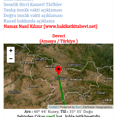
Senelik Hicrî Kamerî Târîhler
Yanlış imsâk vakti açıklaması
Doğru imsâk vakti açıklaması
Rasad hakkında açıklama
Namaz Nasıl Kılınır (www.hakikatkitabevi.net)
Deveci
(Amasya / Türkiye )
+
−
Leaflet
| Powered by
Esri
|
Earthstar Geographics
Arz :
40° 44' Kuzey,
Tûl :
35° 35' Doğu
Şehirden Çıkan
yeşil
hat , kıble istikâmetidir.