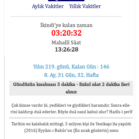
Aylık Vakitler
Yıllık Vakitler
İkindi'ye kalan zaman
03:20:31
Mahallî Sâat
13:26:29
Yılın 219. günü, Kalan Gün : 146
8. Ay, 31 Gün, 32. Hafta
Gündüzün kısalması 3 dakika - Ezânî sâat 2 dakika ileri
alınır.
Çok kimse vardır ki, yedikleri ve giydikleri haramdır. Sonra elle-
rini kaldırıp duâ ederler. Böyle duâ nasıl kabul olur? Hadîs-i şerîf
Tarihin en kalabalık mitingi, 5 milyon kişi ile Yenikapı’da yapıldı
(2016) Eyyâm-ı Bahûr’un (En sıcak günlerin) sonu