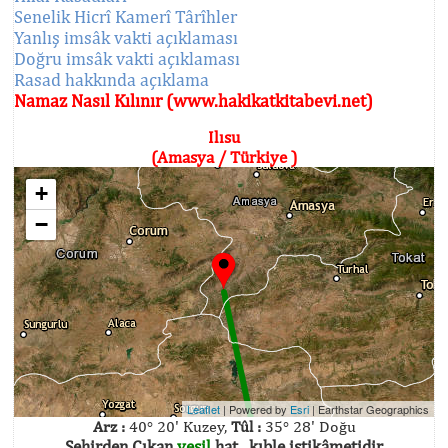
Senelik Hicrî Kamerî Târîhler
Yanlış imsâk vakti açıklaması
Doğru imsâk vakti açıklaması
Rasad hakkında açıklama
Namaz Nasıl Kılınır (www.hakikatkitabevi.net)
Ilısu
(Amasya / Türkiye )
+
−
Leaflet
| Powered by
Esri
|
Earthstar Geographics
Arz :
40° 20' Kuzey,
Tûl :
35° 28' Doğu
Şehirden Çıkan
yeşil
hat , kıble istikâmetidir.