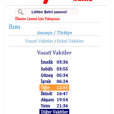
Ülkeler Listesi İçin Tıklayınız
Ilısu
Amasya / Türkiye
Vasatî Vakitler
Ezânî Vakitler
/
Vasatî Vakitler
İmsâk
03:36
Sabâh
03:55
Güneş
05:34
İşrak
06:24
Öğle
12:55
İkindi
16:47
Akşam
19:54
Yatsı
21:36
Diğer Vakitler