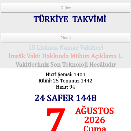
Diller
TÜRKİYE TAKVİMİ
Menü
15 Lisânda Namaz Vakitleri
İmsâk Vakti Hakkında Mühim Açıklama !..
Vakitlerimiz Son Teknoloji Hesâbıdır
Hicrî Şemsî:
1404
Rûmî:
25 Temmuz 1442
Hızır:
94
24 SAFER 1448
7
AĞUSTOS
2026
Cuma