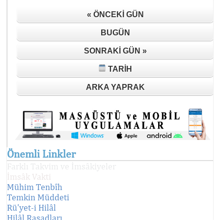
« ÖNCEKI GÜN
BUGÜN
SONRAKI GÜN »
TARIH
ARKA YAPRAK
Önemli Linkler
Farklı Takvim ve İmsâkiyeler
İmsâk Vakti
Mühim Tenbîh
Temkin Müddeti
Rü'yet-i Hilâl
Hilâl Rasadları