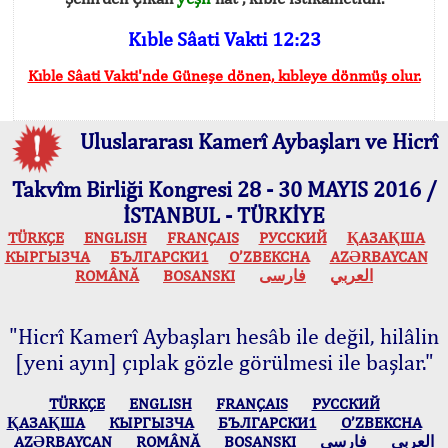
Kıble Sâati Vakti 12:23
Kıble Sâati Vakti'nde Güneşe dönen, kıbleye dönmüş olur.
Uluslararası Kamerî Aybaşları ve Hicrî
Takvîm Birliği Kongresi 28 - 30 MAYIS 2016 /
İSTANBUL - TÜRKİYE
TÜRKÇE
ENGLISH
FRANÇAIS
РУССКИЙ
ҚАЗАҚША
КЫPГЫЗЧA
БЪЛГАРСКИ1
O’ZBEKCHA
AZӘRBAYCAN
ROMÂNĂ
BOSANSKI
فارسی
العربي
"Hicrî Kamerî Aybaşları hesâb ile değil, hilâlin
[yeni ayın] çıplak gözle görülmesi ile başlar."
TÜRKÇE
ENGLISH
FRANÇAIS
РУССКИЙ
ҚАЗАҚША
КЫPГЫЗЧA
БЪЛГАРСКИ1
O’ZBEKCHA
AZӘRBAYCAN
ROMÂNĂ
BOSANSKI
فارسی
العربي