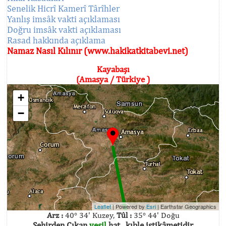
Senelik Hicrî Kamerî Târîhler
Yanlış imsâk vakti açıklaması
Doğru imsâk vakti açıklaması
Rasad hakkında açıklama
Namaz Nasıl Kılınır (www.hakikatkitabevi.net)
Kayabaşı
(Amasya / Türkiye )
+
−
Leaflet
| Powered by
Esri
|
Earthstar Geographics
Arz :
40° 34' Kuzey,
Tûl :
35° 44' Doğu
Şehirden Çıkan
yeşil
hat , kıble istikâmetidir.