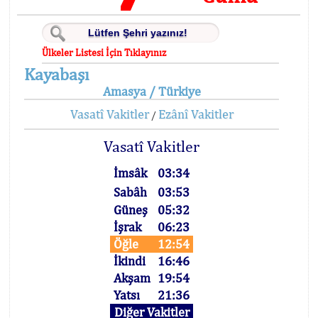
Ülkeler Listesi İçin Tıklayınız
Kayabaşı
Amasya / Türkiye
Vasatî Vakitler
Ezânî Vakitler
/
Vasatî Vakitler
İmsâk
03:34
Sabâh
03:53
Güneş
05:32
İşrak
06:23
Öğle
12:54
İkindi
16:46
Akşam
19:54
Yatsı
21:36
Diğer Vakitler