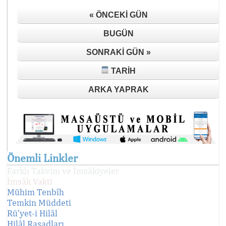
« ÖNCEKI GÜN
BUGÜN
SONRAKI GÜN »
TARIH
ARKA YAPRAK
Önemli Linkler
Farklı Takvim ve İmsâkiyeler
İmsâk Vakti
Mühim Tenbîh
Temkin Müddeti
Rü'yet-i Hilâl
Hilâl Rasadları