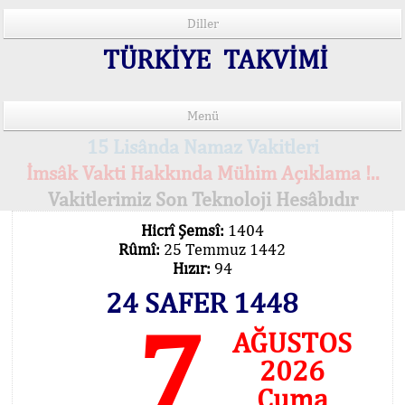
Diller
TÜRKİYE TAKVİMİ
Menü
15 Lisânda Namaz Vakitleri
İmsâk Vakti Hakkında Mühim Açıklama !..
Vakitlerimiz Son Teknoloji Hesâbıdır
Hicrî Şemsî:
1404
Rûmî:
25 Temmuz 1442
Hızır:
94
24 SAFER 1448
7
AĞUSTOS
2026
Cuma