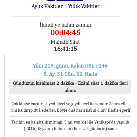
Aylık Vakitler
Yıllık Vakitler
İkindi'ye kalan zaman
00:04:45
Mahallî Sâat
16:41:15
Yılın 219. günü, Kalan Gün : 146
8. Ay, 31 Gün, 32. Hafta
Gündüzün kısalması 2 dakika - Ezânî sâat 1 dakika ileri
alınır.
Çok kimse vardır ki, yedikleri ve giydikleri haramdır. Sonra elle-
rini kaldırıp duâ ederler. Böyle duâ nasıl kabul olur? Hadîs-i şerîf
Tarihin en kalabalık mitingi, 5 milyon kişi ile Yenikapı’da yapıldı
(2016) Eyyâm-ı Bahûr’un (En sıcak günlerin) sonu