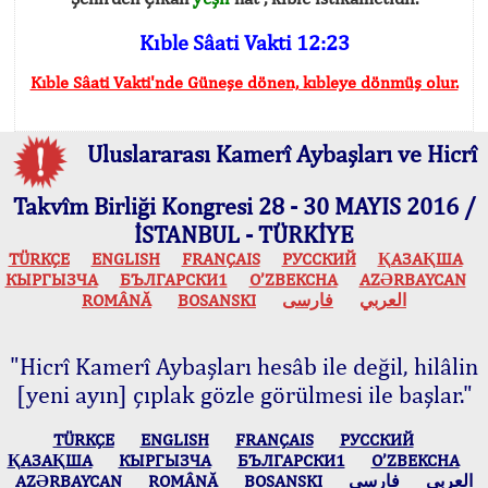
Kıble Sâati Vakti 12:23
Kıble Sâati Vakti'nde Güneşe dönen, kıbleye dönmüş olur.
Uluslararası Kamerî Aybaşları ve Hicrî
Takvîm Birliği Kongresi 28 - 30 MAYIS 2016 /
İSTANBUL - TÜRKİYE
TÜRKÇE
ENGLISH
FRANÇAIS
РУССКИЙ
ҚАЗАҚША
КЫPГЫЗЧA
БЪЛГАРСКИ1
O’ZBEKCHA
AZӘRBAYCAN
ROMÂNĂ
BOSANSKI
فارسی
العربي
"Hicrî Kamerî Aybaşları hesâb ile değil, hilâlin
[yeni ayın] çıplak gözle görülmesi ile başlar."
TÜRKÇE
ENGLISH
FRANÇAIS
РУССКИЙ
ҚАЗАҚША
КЫPГЫЗЧA
БЪЛГАРСКИ1
O’ZBEKCHA
AZӘRBAYCAN
ROMÂNĂ
BOSANSKI
فارسی
العربي