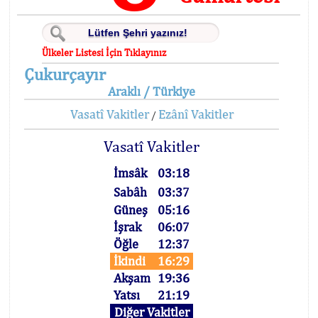
Ülkeler Listesi İçin Tıklayınız
Çukurçayır
Araklı / Türkiye
Vasatî Vakitler
Ezânî Vakitler
/
Vasatî Vakitler
İmsâk
03:18
Sabâh
03:37
Güneş
05:16
İşrak
06:07
Öğle
12:37
İkindi
16:29
Akşam
19:36
Yatsı
21:19
Diğer Vakitler