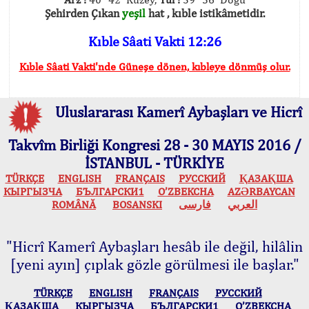
Şehirden Çıkan
yeşil
hat , kıble istikâmetidir.
Kıble Sâati Vakti 12:26
Kıble Sâati Vakti'nde Güneşe dönen, kıbleye dönmüş olur.
Uluslararası Kamerî Aybaşları ve Hicrî
Takvîm Birliği Kongresi 28 - 30 MAYIS 2016 /
İSTANBUL - TÜRKİYE
TÜRKÇE
ENGLISH
FRANÇAIS
РУССКИЙ
ҚАЗАҚША
КЫPГЫЗЧA
БЪЛГАРСКИ1
O’ZBEKCHA
AZӘRBAYCAN
ROMÂNĂ
BOSANSKI
فارسی
العربي
"Hicrî Kamerî Aybaşları hesâb ile değil, hilâlin
[yeni ayın] çıplak gözle görülmesi ile başlar."
TÜRKÇE
ENGLISH
FRANÇAIS
РУССКИЙ
ҚАЗАҚША
КЫPГЫЗЧA
БЪЛГАРСКИ1
O’ZBEKCHA