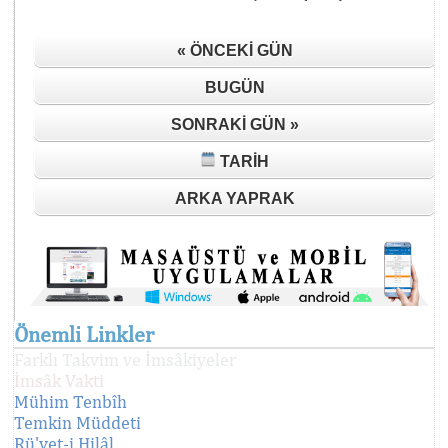
« ÖNCEKI GÜN
BUGÜN
SONRAKI GÜN »
TARIH
ARKA YAPRAK
Önemli Linkler
Farklı Takvim ve İmsâkiyeler
İmsâk Vakti
Mühim Tenbîh
Temkin Müddeti
Rü'yet-i Hilâl