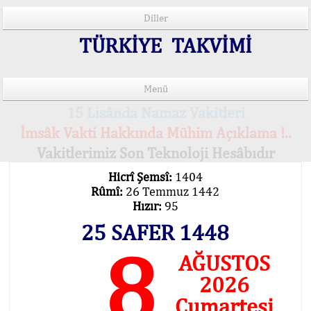
Diller
TÜRKİYE TAKVİMİ
Menü
15 Lisânda Namaz Vakitleri
İmsâk Vakti Hakkında Mühim Açıklama !..
Vakitlerimiz Son Teknoloji Hesâbıdır
Hicrî Şemsî:
1404
Rûmî:
26 Temmuz 1442
Hızır:
95
25 SAFER 1448
8
AĞUSTOS
2026
Cumartesi