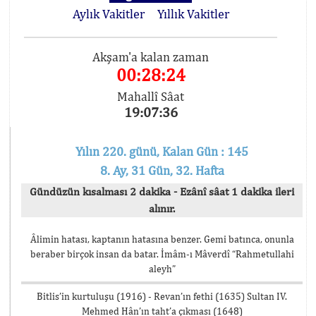
Aylık Vakitler
Yıllık Vakitler
Akşam'a kalan zaman
00:28:23
Mahallî Sâat
19:07:37
Yılın 220. günü, Kalan Gün : 145
8. Ay, 31 Gün, 32. Hafta
Gündüzün kısalması 2 dakika - Ezânî sâat 1 dakika ileri
alınır.
Âlimin hatası, kaptanın hatasına benzer. Gemi batınca, onunla
beraber birçok insan da batar. İmâm-ı Mâverdî “Rahmetullahi
aleyh”
Bitlis’in kurtuluşu (1916) - Revan’ın fethi (1635) Sultan IV.
Mehmed Hân’ın taht’a çıkması (1648)