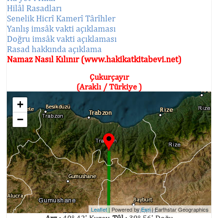
Hilâl Rasadları
Senelik Hicrî Kamerî Târîhler
Yanlış imsâk vakti açıklaması
Doğru imsâk vakti açıklaması
Rasad hakkında açıklama
Namaz Nasıl Kılınır (www.hakikatkitabevi.net)
Çukurçayır
(Araklı / Türkiye )
+
−
Leaflet
| Powered by
Esri
|
Earthstar Geographics
Arz :
40° 42' Kuzey,
Tûl :
39° 56' Doğu