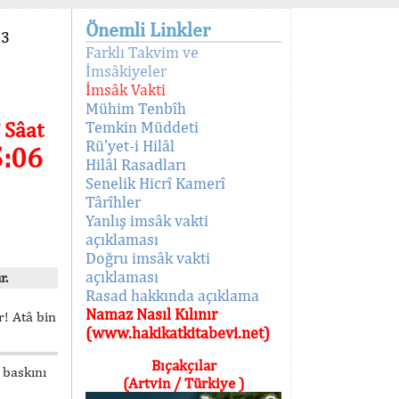
Önemli Linkler
93
Farklı Takvim ve
İmsâkiyeler
İmsâk Vakti
Mühim Tenbîh
 Sâat
Temkin Müddeti
Rü'yet-i Hilâl
5:06
Hilâl Rasadları
Senelik Hicrî Kamerî
Târîhler
Yanlış imsâk vakti
açıklaması
Doğru imsâk vakti
açıklaması
r.
Rasad hakkında açıklama
Namaz Nasıl Kılınır
! Atâ bin
(www.hakikatkitabevi.net)
Bıçakçılar
 baskını
(Artvin / Türkiye )