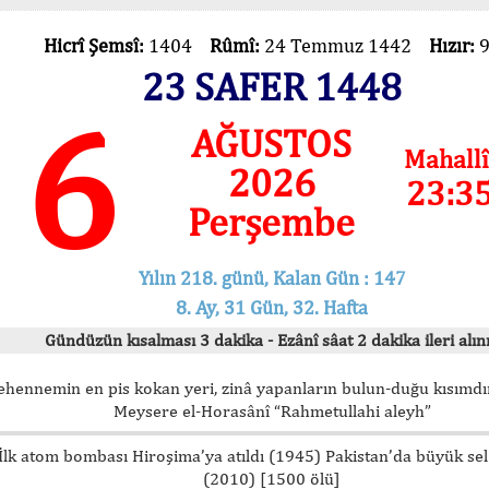
Hicrî Şemsî:
1404
Rûmî:
24 Temmuz 1442
Hızır:
23 SAFER 1448
6
AĞUSTOS
Mahallî
2026
23:3
Perşembe
Yılın 218. günü, Kalan Gün : 147
8. Ay, 31 Gün, 32. Hafta
Gündüzün kısalması 3 dakika - Ezânî sâat 2 dakika ileri alını
ehennemin en pis kokan yeri, zinâ yapanların bulun-duğu kısımdır
Meysere el-Horasânî “Rahmetullahi aleyh”
İlk atom bombası Hiroşima’ya atıldı (1945) Pakistan’da büyük sel
(2010) [1500 ölü]