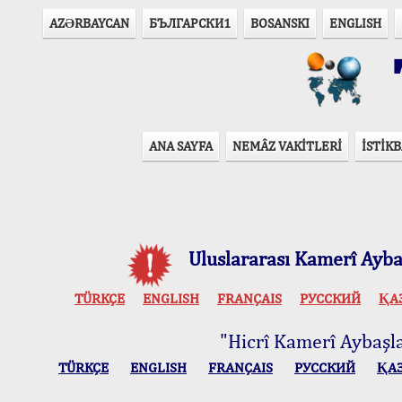
AZӘRBAYCAN
БЪЛГАРСКИ1
BOSANSKI
ENGLISH
T
ANA SAYFA
NEMÂZ VAKİTLERİ
İSTİKB
Uluslararası Kamerî Aybaş
TÜRKÇE
ENGLISH
FRANÇAIS
РУССКИЙ
ҚА
"Hicrî Kamerî Aybaşlar
TÜRKÇE
ENGLISH
FRANÇAIS
РУССКИЙ
ҚА