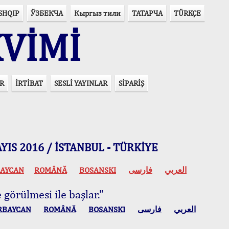
SHQIP
ЎЗБЕКЧА
Кыргыз тили
ТАТАРЧА
TÜRKÇE
VİMİ
R
İRTİBAT
SESLİ YAYINLAR
SİPARİŞ
 MAYIS 2016 / İSTANBUL - TÜRKİYE
AYCAN
ROMÂNĂ
BOSANSKI
فارسی
العربي
 görülmesi ile başlar."
RBAYCAN
ROMÂNĂ
BOSANSKI
فارسی
العربي