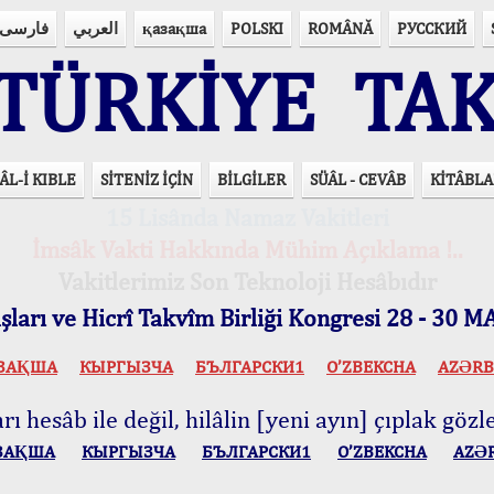
فارسی
العربي
қазақша
POLSKI
ROMÂNĂ
РУССКИЙ
ÜRKİYE TAK
ÂL-İ KIBLE
SİTENİZ İÇİN
BİLGİLER
SÜÂL - CEVÂB
KİTÂBLA
15 Lisânda Namaz Vakitleri
İmsâk Vakti Hakkında Mühim Açıklama !..
Vakitlerimiz Son Teknoloji Hesâbıdır
ları ve Hicrî Takvîm Birliği Kongresi 28 - 30
ЗАҚША
КЫPГЫЗЧA
БЪЛГАРСКИ1
O’ZBEKCHA
AZӘRB
ı hesâb ile değil, hilâlin [yeni ayın] çıplak gözle
ЗАҚША
КЫPГЫЗЧA
БЪЛГАРСКИ1
O’ZBEKCHA
AZӘ