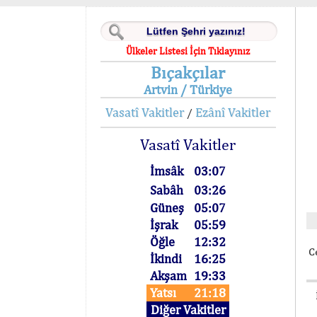
Ülkeler Listesi İçin Tıklayınız
Bıçakçılar
Artvin / Türkiye
Vasatî Vakitler
Ezânî Vakitler
/
Vasatî Vakitler
İmsâk
03:07
Sabâh
03:26
Güneş
05:07
İşrak
05:59
Öğle
12:32
C
İkindi
16:25
Akşam
19:33
Yatsı
21:18
Diğer Vakitler