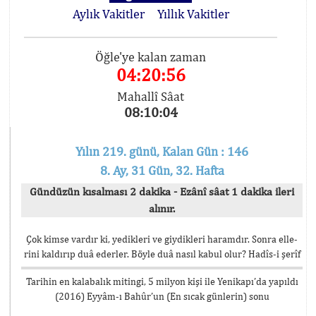
Aylık Vakitler
Yıllık Vakitler
Öğle'ye kalan zaman
04:20:56
Mahallî Sâat
08:10:04
Yılın 219. günü, Kalan Gün : 146
8. Ay, 31 Gün, 32. Hafta
Gündüzün kısalması 2 dakika - Ezânî sâat 1 dakika ileri
alınır.
Çok kimse vardır ki, yedikleri ve giydikleri haramdır. Sonra elle-
rini kaldırıp duâ ederler. Böyle duâ nasıl kabul olur? Hadîs-i şerîf
Tarihin en kalabalık mitingi, 5 milyon kişi ile Yenikapı’da yapıldı
(2016) Eyyâm-ı Bahûr’un (En sıcak günlerin) sonu