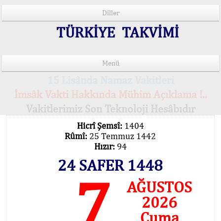
Diller
TÜRKİYE TAKVİMİ
Menü
15 Lisânda Namaz Vakitleri
İmsâk Vakti Hakkında Mühim Açıklama !..
Vakitlerimiz Son Teknoloji Hesâbıdır
Hicrî Şemsî:
1404
Rûmî:
25 Temmuz 1442
Hızır:
94
24 SAFER 1448
7
AĞUSTOS
2026
Cuma