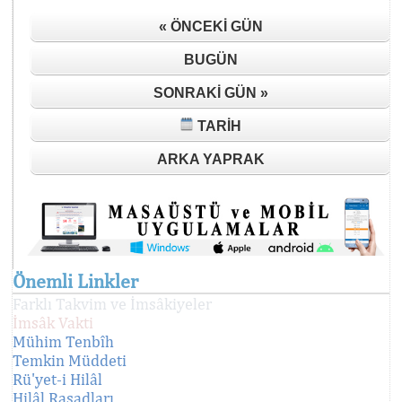
« ÖNCEKI GÜN
BUGÜN
SONRAKI GÜN »
TARIH
ARKA YAPRAK
Önemli Linkler
Farklı Takvim ve İmsâkiyeler
İmsâk Vakti
Mühim Tenbîh
Temkin Müddeti
Rü'yet-i Hilâl
Hilâl Rasadları