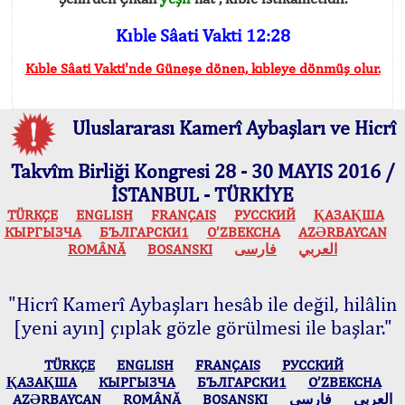
Kıble Sâati Vakti 12:28
Kıble Sâati Vakti'nde Güneşe dönen, kıbleye dönmüş olur.
Uluslararası Kamerî Aybaşları ve Hicrî
Takvîm Birliği Kongresi 28 - 30 MAYIS 2016 /
İSTANBUL - TÜRKİYE
TÜRKÇE
ENGLISH
FRANÇAIS
РУССКИЙ
ҚАЗАҚША
КЫPГЫЗЧA
БЪЛГАРСКИ1
O’ZBEKCHA
AZӘRBAYCAN
ROMÂNĂ
BOSANSKI
فارسی
العربي
"Hicrî Kamerî Aybaşları hesâb ile değil, hilâlin
[yeni ayın] çıplak gözle görülmesi ile başlar."
TÜRKÇE
ENGLISH
FRANÇAIS
РУССКИЙ
ҚАЗАҚША
КЫPГЫЗЧA
БЪЛГАРСКИ1
O’ZBEKCHA
AZӘRBAYCAN
ROMÂNĂ
BOSANSKI
فارسی
العربي