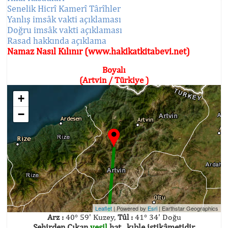
Senelik Hicrî Kamerî Târîhler
Yanlış imsâk vakti açıklaması
Doğru imsâk vakti açıklaması
Rasad hakkında açıklama
Namaz Nasıl Kılınır (www.hakikatkitabevi.net)
Boyalı
(Artvin / Türkiye )
+
−
Leaflet
| Powered by
Esri
|
Earthstar Geographics
Arz :
40° 59' Kuzey,
Tûl :
41° 34' Doğu
Şehirden Çıkan
yeşil
hat , kıble istikâmetidir.