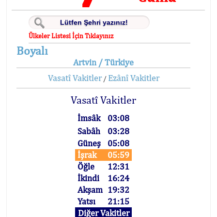
Ülkeler Listesi İçin Tıklayınız
Boyalı
Artvin / Türkiye
Vasatî Vakitler
Ezânî Vakitler
/
Vasatî Vakitler
İmsâk
03:08
Sabâh
03:28
Güneş
05:08
İşrak
05:59
Öğle
12:31
İkindi
16:24
Akşam
19:32
Yatsı
21:15
Diğer Vakitler