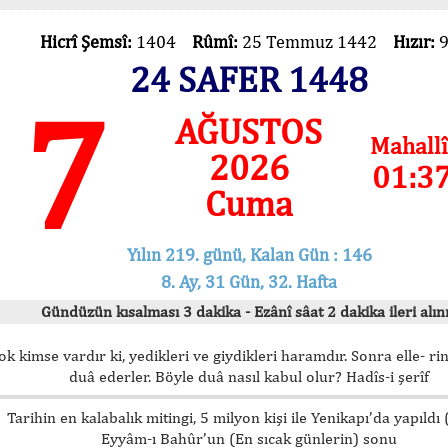
Hicrî Şemsî:
1404
Rûmî:
25 Temmuz 1442
Hızır:
24 SAFER 1448
7
AĞUSTOS
Mahallî
2026
01:3
Cuma
Yılın 219. günü, Kalan Gün : 146
8. Ay, 31 Gün, 32. Hafta
Gündüzün kısalması 3 dakika - Ezânî sâat 2 dakika ileri alını
ok kimse vardır ki, yedikleri ve giydikleri haramdır. Sonra elle- rin
duâ ederler. Böyle duâ nasıl kabul olur? Hadîs-i şerîf
Tarihin en kalabalık mitingi, 5 milyon kişi ile Yenikapı’da yapıldı
Eyyâm-ı Bahûr’un (En sıcak günlerin) sonu