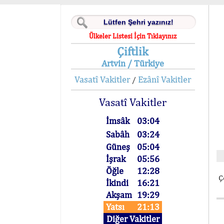
Ülkeler Listesi İçin Tıklayınız
Çiftlik
Artvin / Türkiye
Vasatî Vakitler
Ezânî Vakitler
/
Vasatî Vakitler
İmsâk
03:04
Sabâh
03:24
Güneş
05:04
İşrak
05:56
Öğle
12:28
Ç
İkindi
16:21
Akşam
19:29
Yatsı
21:13
Diğer Vakitler