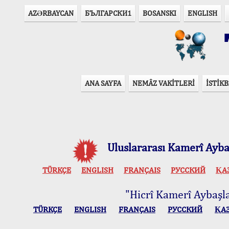
AZӘRBAYCAN
БЪЛГАРСКИ1
BOSANSKI
ENGLISH
T
ANA SAYFA
NEMÂZ VAKİTLERİ
İSTİKB
Uluslararası Kamerî Aybaş
TÜRKÇE
ENGLISH
FRANÇAIS
РУССКИЙ
ҚА
"Hicrî Kamerî Aybaşlar
TÜRKÇE
ENGLISH
FRANÇAIS
РУССКИЙ
ҚА