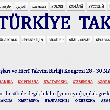
فارسی
العربي
қазақша
POLSKI
ROMÂNĂ
РУССКИЙ
ÜRKİYE TAK
ÂL-İ KIBLE
SİTENİZ İÇİN
BİLGİLER
SÜÂL - CEVÂB
KİTÂBLA
15 Lisânda Namaz Vakitleri
İmsâk Vakti Hakkında Mühim Açıklama !..
Vakitlerimiz Son Teknoloji Hesâbıdır
ları ve Hicrî Takvîm Birliği Kongresi 28 - 30
ЗАҚША
КЫPГЫЗЧA
БЪЛГАРСКИ1
O’ZBEKCHA
AZӘRB
ı hesâb ile değil, hilâlin [yeni ayın] çıplak gözle
ЗАҚША
КЫPГЫЗЧA
БЪЛГАРСКИ1
O’ZBEKCHA
AZӘ