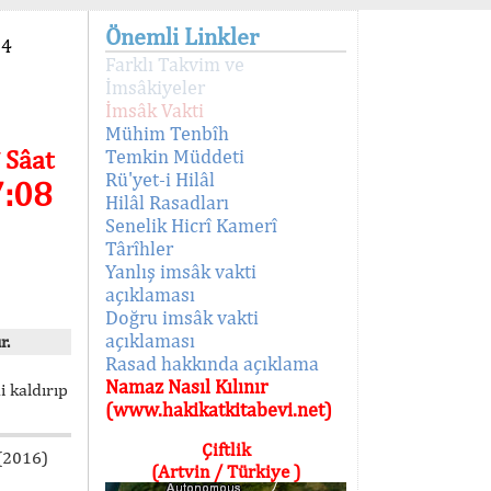
Önemli Linkler
94
Farklı Takvim ve
İmsâkiyeler
İmsâk Vakti
Mühim Tenbîh
 Sâat
Temkin Müddeti
Rü'yet-i Hilâl
7:08
Hilâl Rasadları
Senelik Hicrî Kamerî
Târîhler
Yanlış imsâk vakti
açıklaması
Doğru imsâk vakti
açıklaması
r.
Rasad hakkında açıklama
Namaz Nasıl Kılınır
i kaldırıp
(www.hakikatkitabevi.net)
Çiftlik
 (2016)
(Artvin / Türkiye )