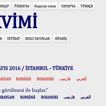
SHQIP
ЎЗБЕКЧА
Кыргыз тили
ТАТАРЧА
TÜRKÇE
VİMİ
R
İRTİBAT
SESLİ YAYINLAR
SİPARİŞ
 MAYIS 2016 / İSTANBUL - TÜRKİYE
AYCAN
ROMÂNĂ
BOSANSKI
فارسی
العربي
 görülmesi ile başlar."
RBAYCAN
ROMÂNĂ
BOSANSKI
فارسی
العربي