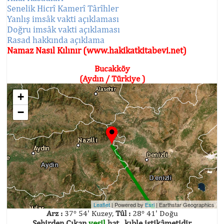
Senelik Hicrî Kamerî Târîhler
Yanlış imsâk vakti açıklaması
Doğru imsâk vakti açıklaması
Rasad hakkında açıklama
Namaz Nasıl Kılınır (www.hakikatkitabevi.net)
Bucakköy
(Aydın / Türkiye )
+
−
Leaflet
| Powered by
Esri
|
Earthstar Geographics
Arz :
37° 54' Kuzey,
Tûl :
28° 41' Doğu
Şehirden Çıkan
yeşil
hat , kıble istikâmetidir.