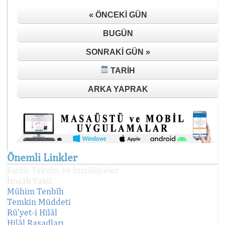
« ÖNCEKI GÜN
BUGÜN
SONRAKI GÜN »
TARIH
ARKA YAPRAK
Önemli Linkler
Farklı Takvim ve İmsâkiyeler
İmsâk Vakti
Mühim Tenbîh
Temkin Müddeti
Rü'yet-i Hilâl
Hilâl Rasadları