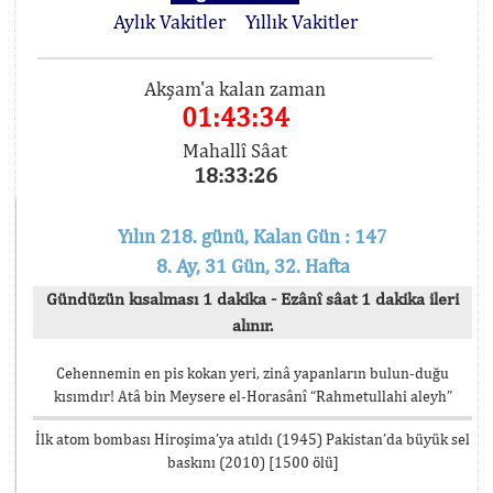
Aylık Vakitler
Yıllık Vakitler
Akşam'a kalan zaman
01:43:33
Mahallî Sâat
18:33:27
Yılın 218. günü, Kalan Gün : 147
8. Ay, 31 Gün, 32. Hafta
Gündüzün kısalması 1 dakika - Ezânî sâat 1 dakika ileri
alınır.
Cehennemin en pis kokan yeri, zinâ yapanların bulun-duğu
kısımdır! Atâ bin Meysere el-Horasânî “Rahmetullahi aleyh”
İlk atom bombası Hiroşima’ya atıldı (1945) Pakistan’da büyük sel
baskını (2010) [1500 ölü]