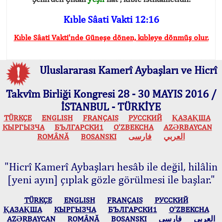
Kıble Sâati Vakti 12:16
Kıble Sâati Vakti'nde Güneşe dönen, kıbleye dönmüş olur.
Uluslararası Kamerî Aybaşları ve Hicrî
Takvîm Birliği Kongresi 28 - 30 MAYIS 2016 /
İSTANBUL - TÜRKİYE
TÜRKÇE
ENGLISH
FRANÇAIS
РУССКИЙ
ҚАЗАҚША
КЫPГЫЗЧA
БЪЛГАРСКИ1
O’ZBEKCHA
AZӘRBAYCAN
ROMÂNĂ
BOSANSKI
فارسی
العربي
"Hicrî Kamerî Aybaşları hesâb ile değil, hilâlin
[yeni ayın] çıplak gözle görülmesi ile başlar."
TÜRKÇE
ENGLISH
FRANÇAIS
РУССКИЙ
ҚАЗАҚША
КЫPГЫЗЧA
БЪЛГАРСКИ1
O’ZBEKCHA
AZӘRBAYCAN
ROMÂNĂ
BOSANSKI
فارسی
العربي