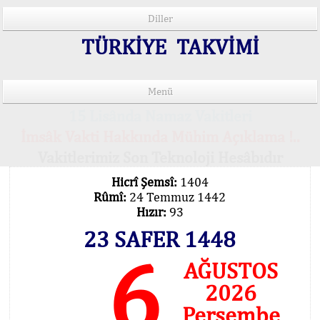
Diller
TÜRKİYE TAKVİMİ
Menü
15 Lisânda Namaz Vakitleri
İmsâk Vakti Hakkında Mühim Açıklama !..
Vakitlerimiz Son Teknoloji Hesâbıdır
Hicrî Şemsî:
1404
Rûmî:
24 Temmuz 1442
Hızır:
93
23 SAFER 1448
6
AĞUSTOS
2026
Perşembe