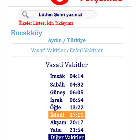
Ülkeler Listesi İçin Tıklayınız
Bucakköy
Aydın / Türkiye
Vasatî Vakitler
Ezânî Vakitler
/
Vasatî Vakitler
İmsâk
04:14
Sabâh
04:32
Güneş
06:05
İşrak
06:54
Öğle
13:22
İkindi
17:11
Akşam
20:17
Yatsı
21:54
Diğer Vakitler