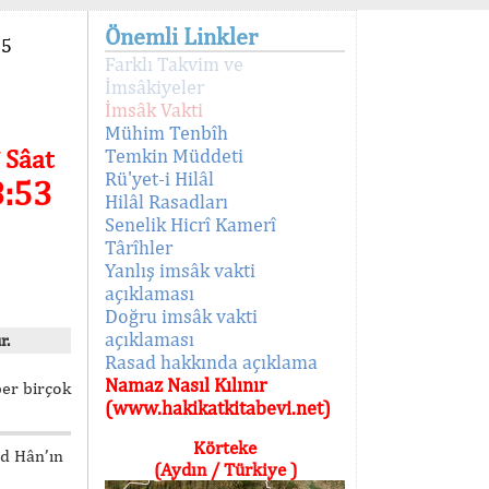
Önemli Linkler
95
Farklı Takvim ve
İmsâkiyeler
İmsâk Vakti
Mühim Tenbîh
 Sâat
Temkin Müddeti
Rü'yet-i Hilâl
8:53
Hilâl Rasadları
Senelik Hicrî Kamerî
Târîhler
Yanlış imsâk vakti
açıklaması
Doğru imsâk vakti
açıklaması
r.
Rasad hakkında açıklama
Namaz Nasıl Kılınır
ber birçok
(www.hakikatkitabevi.net)
Körteke
ed Hân’ın
(Aydın / Türkiye )