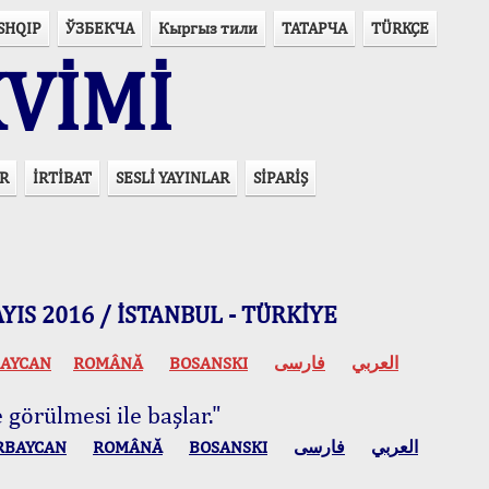
SHQIP
ЎЗБЕКЧА
Кыргыз тили
ТАТАРЧА
TÜRKÇE
VİMİ
R
İRTİBAT
SESLİ YAYINLAR
SİPARİŞ
 MAYIS 2016 / İSTANBUL - TÜRKİYE
AYCAN
ROMÂNĂ
BOSANSKI
فارسی
العربي
 görülmesi ile başlar."
RBAYCAN
ROMÂNĂ
BOSANSKI
فارسی
العربي