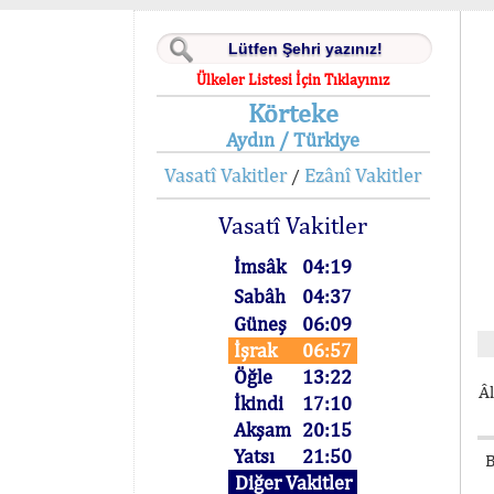
Ülkeler Listesi İçin Tıklayınız
Körteke
Aydın / Türkiye
Vasatî Vakitler
Ezânî Vakitler
/
Vasatî Vakitler
İmsâk
04:19
Sabâh
04:37
Güneş
06:09
İşrak
06:57
Öğle
13:22
Âl
İkindi
17:10
Akşam
20:15
Yatsı
21:50
B
Diğer Vakitler