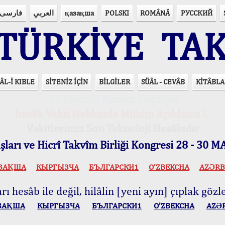
فارسی
العربي
қазақша
POLSKI
ROMÂNĂ
РУССКИЙ
ÜRKİYE TAK
ÂL-İ KIBLE
SİTENİZ İÇİN
BİLGİLER
SÜÂL - CEVÂB
KİTÂBLA
15 Lisânda Namaz Vakitleri
İmsâk Vakti Hakkında Mühim Açıklama !..
Vakitlerimiz Son Teknoloji Hesâbıdır
ları ve Hicrî Takvîm Birliği Kongresi 28 - 30
ЗАҚША
КЫPГЫЗЧA
БЪЛГАРСКИ1
O’ZBEKCHA
AZӘRB
ı hesâb ile değil, hilâlin [yeni ayın] çıplak gözle
ЗАҚША
КЫPГЫЗЧA
БЪЛГАРСКИ1
O’ZBEKCHA
AZӘ