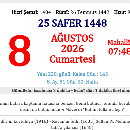
Hicrî Şemsî:
1404
Rûmî:
26 Temmuz 1442
Hızır:
25 SAFER 1448
8
AĞUSTOS
Mahallî
2026
07:4
Cumartesi
Yılın 220. günü, Kalan Gün : 145
8. Ay, 31 Gün, 32. Hafta
Gündüzün kısalması 2 dakika - Ezânî sâat 1 dakika ileri alını
imin hatası, kaptanın hatasına benzer. Gemi batınca, onunla bera
insan da batar. İmâm-ı Mâverdî “Rahmetullahi aleyh”
itlis’in kurtuluşu (1916) - Revan’ın fethi (1635) Sultan IV. Mehm
taht’a çıkması (1648)