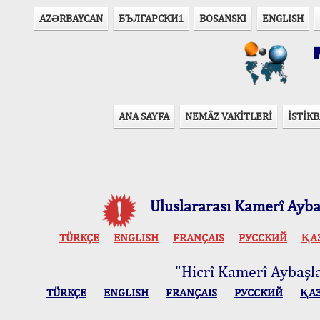
AZӘRBAYCAN
БЪЛГАРСКИ1
BOSANSKI
ENGLISH
T
ANA SAYFA
NEMÂZ VAKİTLERİ
İSTİKB
Uluslararası Kamerî Aybaş
TÜRKÇE
ENGLISH
FRANÇAIS
РУССКИЙ
ҚА
"Hicrî Kamerî Aybaşlar
TÜRKÇE
ENGLISH
FRANÇAIS
РУССКИЙ
ҚА