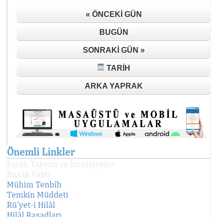
« ÖNCEKI GÜN
BUGÜN
SONRAKI GÜN »
TARIH
ARKA YAPRAK
Önemli Linkler
Farklı Takvim ve İmsâkiyeler
İmsâk Vakti
Mühim Tenbîh
Temkin Müddeti
Rü'yet-i Hilâl
Hilâl Rasadları