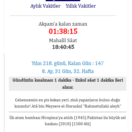
Aylık Vakitler
Yıllık Vakitler
Akşam'a kalan zaman
01:38:14
Mahallî Sâat
18:40:46
Yılın 218. günü, Kalan Gün : 147
8. Ay, 31 Gün, 32. Hafta
Gündüzün kısalması 1 dakika - Ezânî sâat 1 dakika ileri
alınır.
Cehennemin en pis kokan yeri, zinâ yapanların bulun-duğu
kısımdır! Atâ bin Meysere el-Horasânî “Rahmetullahi aleyh”
İlk atom bombası Hiroşima’ya atıldı (1945) Pakistan’da büyük sel
baskını (2010) [1500 ölü]