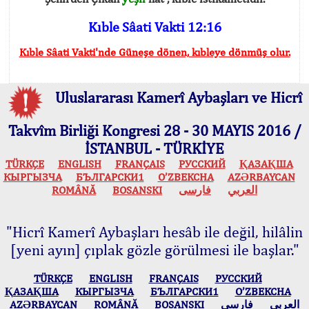
Kıble Sâati Vakti 12:16
Kıble Sâati Vakti'nde Güneşe dönen, kıbleye dönmüş olur.
Uluslararası Kamerî Aybaşları ve Hicrî
Takvîm Birliği Kongresi 28 - 30 MAYIS 2016 /
İSTANBUL - TÜRKİYE
TÜRKÇE
ENGLISH
FRANÇAIS
РУССКИЙ
ҚАЗАҚША
КЫPГЫЗЧA
БЪЛГАРСКИ1
O’ZBEKCHA
AZӘRBAYCAN
ROMÂNĂ
BOSANSKI
فارسی
العربي
"Hicrî Kamerî Aybaşları hesâb ile değil, hilâlin
[yeni ayın] çıplak gözle görülmesi ile başlar."
TÜRKÇE
ENGLISH
FRANÇAIS
РУССКИЙ
ҚАЗАҚША
КЫPГЫЗЧA
БЪЛГАРСКИ1
O’ZBEKCHA
AZӘRBAYCAN
ROMÂNĂ
BOSANSKI
فارسی
العربي