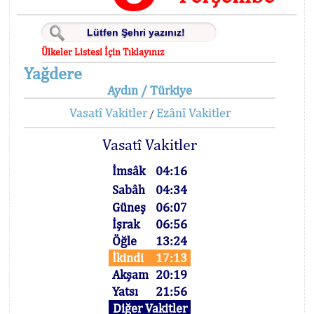
Ülkeler Listesi İçin Tıklayınız
Yağdere
Aydın / Türkiye
Vasatî Vakitler
Ezânî Vakitler
/
Vasatî Vakitler
İmsâk
04:16
Sabâh
04:34
Güneş
06:07
İşrak
06:56
Öğle
13:24
İkindi
17:13
Akşam
20:19
Yatsı
21:56
Diğer Vakitler