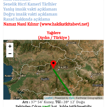
Senelik Hicrî Kamerî Târîhler
Yanlış imsâk vakti açıklaması
Doğru imsâk vakti açıklaması
Rasad hakkında açıklama
Namaz Nasıl Kılınır (www.hakikatkitabevi.net)
Yağdere
(Aydın / Türkiye )
+
−
Leaflet
| Powered by
Esri
|
Earthstar Geographics
Arz :
37° 54' Kuzey,
Tûl :
28° 12' Doğu
Şehirden Çıkan
yeşil
hat , kıble istikâmetidir.