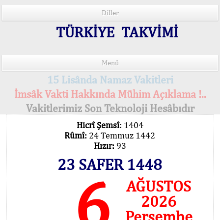
Diller
TÜRKİYE TAKVİMİ
Menü
15 Lisânda Namaz Vakitleri
İmsâk Vakti Hakkında Mühim Açıklama !..
Vakitlerimiz Son Teknoloji Hesâbıdır
Hicrî Şemsî:
1404
Rûmî:
24 Temmuz 1442
Hızır:
93
23 SAFER 1448
6
AĞUSTOS
2026
Perşembe