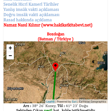
Senelik Hicrî Kamerî Târîhler
Yanlış imsâk vakti açıklaması
Doğru imsâk vakti açıklaması
Rasad hakkında açıklama
Namaz Nasıl Kılınır (www.hakikatkitabevi.net)
Bozdoğan
(Batman / Türkiye )
+
−
Leaflet
| Powered by
Esri
|
Earthstar Geographics
Arz :
38° 26' Kuzey,
Tûl :
41° 23' Doğu
Şehirden Çıkan
yeşil
hat , kıble istikâmetidir.