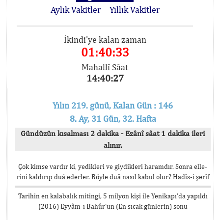
Aylık Vakitler
Yıllık Vakitler
İkindi'ye kalan zaman
01:40:32
Mahallî Sâat
14:40:28
Yılın 219. günü, Kalan Gün : 146
8. Ay, 31 Gün, 32. Hafta
Gündüzün kısalması 2 dakika - Ezânî sâat 1 dakika ileri
alınır.
Çok kimse vardır ki, yedikleri ve giydikleri haramdır. Sonra elle-
rini kaldırıp duâ ederler. Böyle duâ nasıl kabul olur? Hadîs-i şerîf
Tarihin en kalabalık mitingi, 5 milyon kişi ile Yenikapı’da yapıldı
(2016) Eyyâm-ı Bahûr’un (En sıcak günlerin) sonu