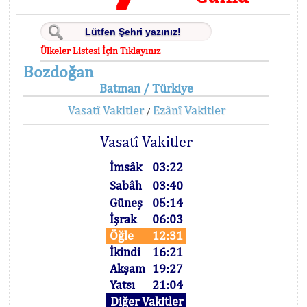
Ülkeler Listesi İçin Tıklayınız
Bozdoğan
Batman / Türkiye
Vasatî Vakitler
Ezânî Vakitler
/
Vasatî Vakitler
İmsâk
03:22
Sabâh
03:40
Güneş
05:14
İşrak
06:03
Öğle
12:31
İkindi
16:21
Akşam
19:27
Yatsı
21:04
Diğer Vakitler