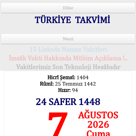
Diller
TÜRKİYE TAKVİMİ
Menü
15 Lisânda Namaz Vakitleri
İmsâk Vakti Hakkında Mühim Açıklama !..
Vakitlerimiz Son Teknoloji Hesâbıdır
Hicrî Şemsî:
1404
Rûmî:
25 Temmuz 1442
Hızır:
94
24 SAFER 1448
7
AĞUSTOS
2026
Cuma