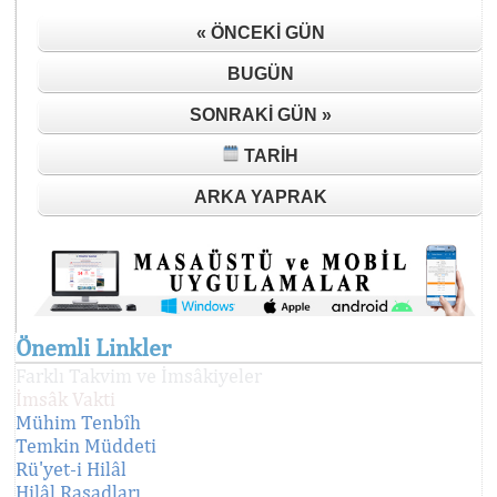
« ÖNCEKI GÜN
BUGÜN
SONRAKI GÜN »
TARIH
ARKA YAPRAK
Önemli Linkler
Farklı Takvim ve İmsâkiyeler
İmsâk Vakti
Mühim Tenbîh
Temkin Müddeti
Rü'yet-i Hilâl
Hilâl Rasadları