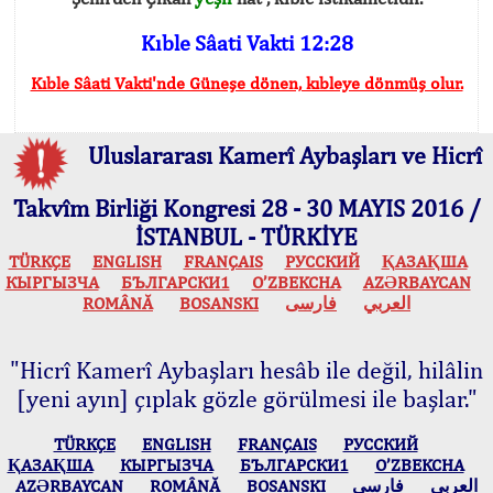
Kıble Sâati Vakti 12:28
Kıble Sâati Vakti'nde Güneşe dönen, kıbleye dönmüş olur.
Uluslararası Kamerî Aybaşları ve Hicrî
Takvîm Birliği Kongresi 28 - 30 MAYIS 2016 /
İSTANBUL - TÜRKİYE
TÜRKÇE
ENGLISH
FRANÇAIS
РУССКИЙ
ҚАЗАҚША
КЫPГЫЗЧA
БЪЛГАРСКИ1
O’ZBEKCHA
AZӘRBAYCAN
ROMÂNĂ
BOSANSKI
فارسی
العربي
"Hicrî Kamerî Aybaşları hesâb ile değil, hilâlin
[yeni ayın] çıplak gözle görülmesi ile başlar."
TÜRKÇE
ENGLISH
FRANÇAIS
РУССКИЙ
ҚАЗАҚША
КЫPГЫЗЧA
БЪЛГАРСКИ1
O’ZBEKCHA
AZӘRBAYCAN
ROMÂNĂ
BOSANSKI
فارسی
العربي