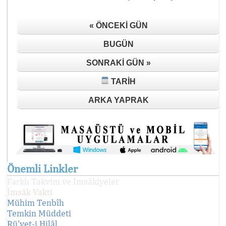
« ÖNCEKI GÜN
BUGÜN
SONRAKI GÜN »
TARIH
ARKA YAPRAK
Önemli Linkler
Farklı Takvim ve İmsâkiyeler
İmsâk Vakti
Mühim Tenbîh
Temkin Müddeti
Rü'yet-i Hilâl