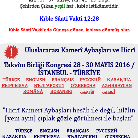
Şehirden Çıkan
yeşil
hat , kıble istikâmetidir.
Kıble Sâati Vakti 12:28
Kıble Sâati Vakti'nde Güneşe dönen, kıbleye dönmüş olur.
Uluslararası Kamerî Aybaşları ve Hicrî
Takvîm Birliği Kongresi 28 - 30 MAYIS 2016 /
İSTANBUL - TÜRKİYE
TÜRKÇE
ENGLISH
FRANÇAIS
РУССКИЙ
ҚАЗАҚША
КЫPГЫЗЧA
БЪЛГАРСКИ1
O’ZBEKCHA
AZӘRBAYCAN
ROMÂNĂ
BOSANSKI
فارسی
العربي
"Hicrî Kamerî Aybaşları hesâb ile değil, hilâlin
[yeni ayın] çıplak gözle görülmesi ile başlar."
TÜRKÇE
ENGLISH
FRANÇAIS
РУССКИЙ
ҚАЗАҚША
КЫPГЫЗЧA
БЪЛГАРСКИ1
O’ZBEKCHA