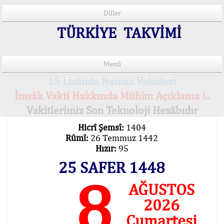
Diller
TÜRKİYE TAKVİMİ
Menü
15 Lisânda Namaz Vakitleri
İmsâk Vakti Hakkında Mühim Açıklama !..
Vakitlerimiz Son Teknoloji Hesâbıdır
Hicrî Şemsî:
1404
Rûmî:
26 Temmuz 1442
Hızır:
95
25 SAFER 1448
8
AĞUSTOS
2026
Cumartesi