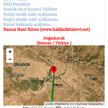
Hilâl Rasadları
Senelik Hicrî Kamerî Târîhler
Yanlış imsâk vakti açıklaması
Doğru imsâk vakti açıklaması
Rasad hakkında açıklama
Namaz Nasıl Kılınır (www.hakikatkitabevi.net)
Doğankavak
(Batman / Türkiye )
+
−
Leaflet
| Powered by
Esri
|
Earthstar Geographics
Arz :
37° 57' Kuzey,
Tûl :
41° 13' Doğu