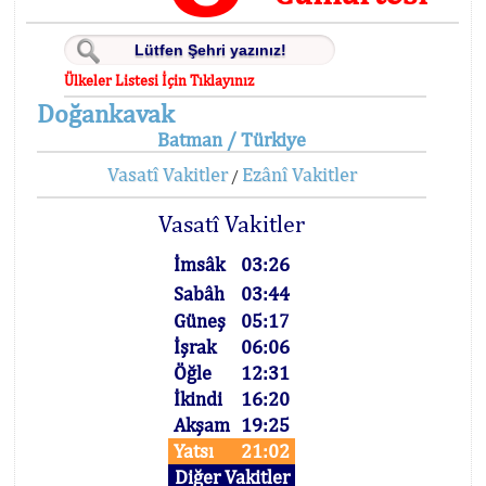
Ülkeler Listesi İçin Tıklayınız
Doğankavak
Batman / Türkiye
Vasatî Vakitler
Ezânî Vakitler
/
Vasatî Vakitler
İmsâk
03:26
Sabâh
03:44
Güneş
05:17
İşrak
06:06
Öğle
12:31
İkindi
16:20
Akşam
19:25
Yatsı
21:02
Diğer Vakitler