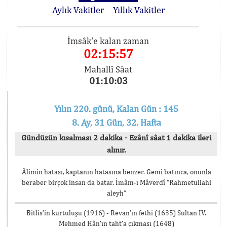
Aylık Vakitler
Yıllık Vakitler
İmsâk'e kalan zaman
02:15:57
Mahallî Sâat
01:10:03
Yılın 220. günü, Kalan Gün : 145
8. Ay, 31 Gün, 32. Hafta
Gündüzün kısalması 2 dakika - Ezânî sâat 1 dakika ileri
alınır.
Âlimin hatası, kaptanın hatasına benzer. Gemi batınca, onunla
beraber birçok insan da batar. İmâm-ı Mâverdî “Rahmetullahi
aleyh”
Bitlis’in kurtuluşu (1916) - Revan’ın fethi (1635) Sultan IV.
Mehmed Hân’ın taht’a çıkması (1648)