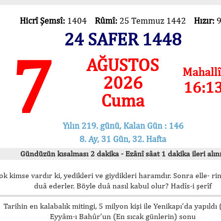
Hicrî Şemsî:
1404
Rûmî:
25 Temmuz 1442
Hızır:
24 SAFER 1448
7
AĞUSTOS
Mahallî
2026
16:1
Cuma
Yılın 219. günü, Kalan Gün : 146
8. Ay, 31 Gün, 32. Hafta
Gündüzün kısalması 2 dakika - Ezânî sâat 1 dakika ileri alını
ok kimse vardır ki, yedikleri ve giydikleri haramdır. Sonra elle- rin
duâ ederler. Böyle duâ nasıl kabul olur? Hadîs-i şerîf
Tarihin en kalabalık mitingi, 5 milyon kişi ile Yenikapı’da yapıldı
Eyyâm-ı Bahûr’un (En sıcak günlerin) sonu