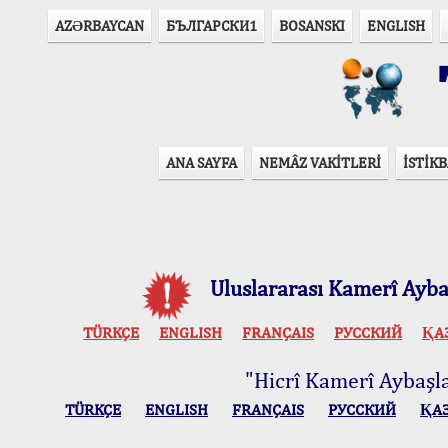
AZӘRBAYCAN
БЪЛГАРСКИ1
BOSANSKI
ENGLISH
T
ANA SAYFA
NEMÂZ VAKİTLERİ
İSTİKB
Uluslararası Kamerî Aybaş
TÜRKÇE
ENGLISH
FRANÇAIS
РУССКИЙ
ҚА
"Hicrî Kamerî Aybaşlar
TÜRKÇE
ENGLISH
FRANÇAIS
РУССКИЙ
ҚА