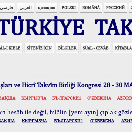
فارسی
العربي
қазақша
POLSKI
ROMÂNĂ
РУССКИЙ
ÜRKİYE TAK
ÂL-İ KIBLE
SİTENİZ İÇİN
BİLGİLER
SÜÂL - CEVÂB
KİTÂBLA
15 Lisânda Namaz Vakitleri
İmsâk Vakti Hakkında Mühim Açıklama !..
Vakitlerimiz Son Teknoloji Hesâbıdır
ları ve Hicrî Takvîm Birliği Kongresi 28 - 30
ЗАҚША
КЫPГЫЗЧA
БЪЛГАРСКИ1
O’ZBEKCHA
AZӘRB
ı hesâb ile değil, hilâlin [yeni ayın] çıplak gözle
ЗАҚША
КЫPГЫЗЧA
БЪЛГАРСКИ1
O’ZBEKCHA
AZӘ