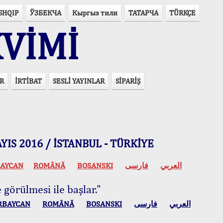
SHQIP
ЎЗБЕКЧА
Кыргыз тили
ТАТАРЧА
TÜRKÇE
VİMİ
R
İRTİBAT
SESLİ YAYINLAR
SİPARİŞ
 MAYIS 2016 / İSTANBUL - TÜRKİYE
AYCAN
ROMÂNĂ
BOSANSKI
فارسی
العربي
 görülmesi ile başlar."
RBAYCAN
ROMÂNĂ
BOSANSKI
فارسی
العربي