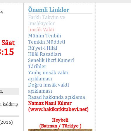
Önemli Linkler
94
Farklı Takvim ve
İmsâkiyeler
İmsâk Vakti
Mühim Tenbîh
 Sâat
Temkin Müddeti
Rü'yet-i Hilâl
3:15
Hilâl Rasadları
Senelik Hicrî Kamerî
Târîhler
Yanlış imsâk vakti
açıklaması
Doğru imsâk vakti
açıklaması
r.
Rasad hakkında açıklama
Namaz Nasıl Kılınır
i kaldırıp
(www.hakikatkitabevi.net)
Heybeli
 (2016)
(Batman / Türkiye )