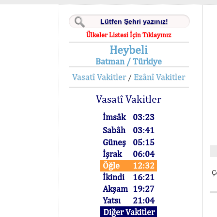
Ülkeler Listesi İçin Tıklayınız
Heybeli
Batman / Türkiye
Vasatî Vakitler
Ezânî Vakitler
/
Vasatî Vakitler
İmsâk
03:23
Sabâh
03:41
Güneş
05:15
İşrak
06:04
Öğle
12:32
Ç
İkindi
16:21
Akşam
19:27
Yatsı
21:04
Diğer Vakitler