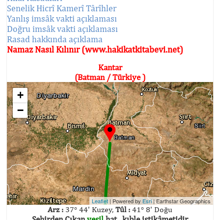
Senelik Hicrî Kamerî Târîhler
Yanlış imsâk vakti açıklaması
Doğru imsâk vakti açıklaması
Rasad hakkında açıklama
Namaz Nasıl Kılınır (www.hakikatkitabevi.net)
Kantar
(Batman / Türkiye )
+
−
Leaflet
| Powered by
Esri
|
Earthstar Geographics
Arz :
37° 44' Kuzey,
Tûl :
41° 8' Doğu
Şehirden Çıkan
yeşil
hat , kıble istikâmetidir.