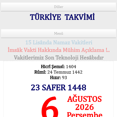
Diller
TÜRKİYE TAKVİMİ
Menü
15 Lisânda Namaz Vakitleri
İmsâk Vakti Hakkında Mühim Açıklama !..
Vakitlerimiz Son Teknoloji Hesâbıdır
Hicrî Şemsî:
1404
Rûmî:
24 Temmuz 1442
Hızır:
93
23 SAFER 1448
6
AĞUSTOS
2026
Perşembe