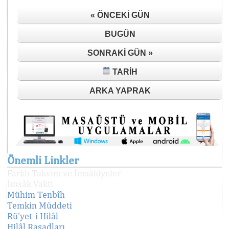
« ÖNCEKI GÜN
BUGÜN
SONRAKI GÜN »
TARIH
ARKA YAPRAK
Önemli Linkler
Farklı Takvim ve İmsâkiyeler
İmsâk Vakti
Mühim Tenbîh
Temkin Müddeti
Rü'yet-i Hilâl
Hilâl Rasadları