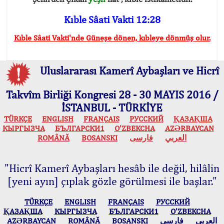
Kıble Sâati Vakti 12:28
Kıble Sâati Vakti'nde Güneşe dönen, kıbleye dönmüş olur.
Uluslararası Kamerî Aybaşları ve Hicrî
Takvîm Birliği Kongresi 28 - 30 MAYIS 2016 /
İSTANBUL - TÜRKİYE
TÜRKÇE
ENGLISH
FRANÇAIS
РУССКИЙ
ҚАЗАҚША
КЫPГЫЗЧA
БЪЛГАРСКИ1
O’ZBEKCHA
AZӘRBAYCAN
ROMÂNĂ
BOSANSKI
فارسی
العربي
"Hicrî Kamerî Aybaşları hesâb ile değil, hilâlin
[yeni ayın] çıplak gözle görülmesi ile başlar."
TÜRKÇE
ENGLISH
FRANÇAIS
РУССКИЙ
ҚАЗАҚША
КЫPГЫЗЧA
БЪЛГАРСКИ1
O’ZBEKCHA
AZӘRBAYCAN
ROMÂNĂ
BOSANSKI
فارسی
العربي