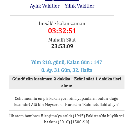
Aylık Vakitler
Yıllık Vakitler
İmsâk'e kalan zaman
03:32:50
Mahallî Sâat
23:53:10
Yılın 218. günü, Kalan Gün : 147
8. Ay, 31 Gün, 32. Hafta
Gündüzün kısalması 2 dakika - Ezânî sâat 1 dakika ileri
alınır.
Cehennemin en pis kokan yeri, zinâ yapanların bulun-duğu
kısımdır! Atâ bin Meysere el-Horasânî “Rahmetullahi aleyh”
İlk atom bombası Hiroşima’ya atıldı (1945) Pakistan’da büyük sel
baskını (2010) [1500 ölü]