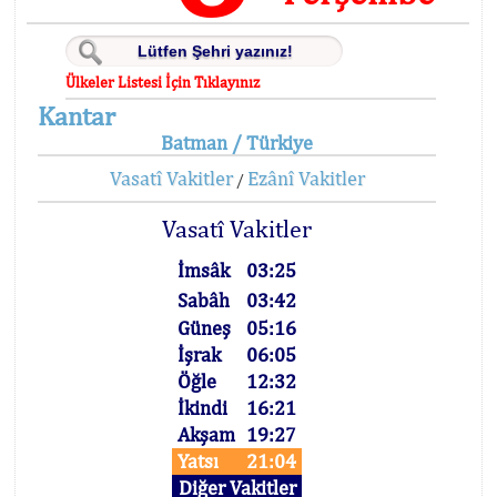
Ülkeler Listesi İçin Tıklayınız
Kantar
Batman / Türkiye
Vasatî Vakitler
Ezânî Vakitler
/
Vasatî Vakitler
İmsâk
03:25
Sabâh
03:42
Güneş
05:16
İşrak
06:05
Öğle
12:32
İkindi
16:21
Akşam
19:27
Yatsı
21:04
Diğer Vakitler