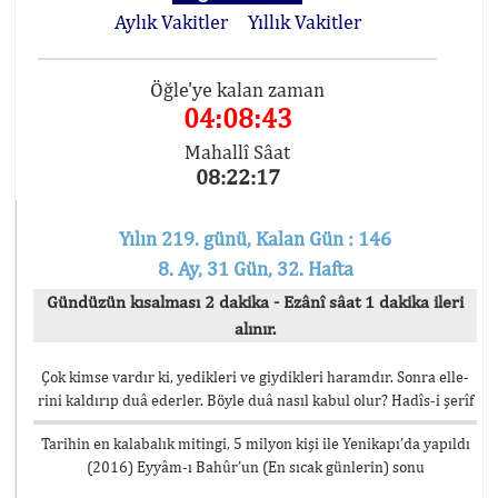
Aylık Vakitler
Yıllık Vakitler
Öğle'ye kalan zaman
04:08:42
Mahallî Sâat
08:22:18
Yılın 219. günü, Kalan Gün : 146
8. Ay, 31 Gün, 32. Hafta
Gündüzün kısalması 2 dakika - Ezânî sâat 1 dakika ileri
alınır.
Çok kimse vardır ki, yedikleri ve giydikleri haramdır. Sonra elle-
rini kaldırıp duâ ederler. Böyle duâ nasıl kabul olur? Hadîs-i şerîf
Tarihin en kalabalık mitingi, 5 milyon kişi ile Yenikapı’da yapıldı
(2016) Eyyâm-ı Bahûr’un (En sıcak günlerin) sonu