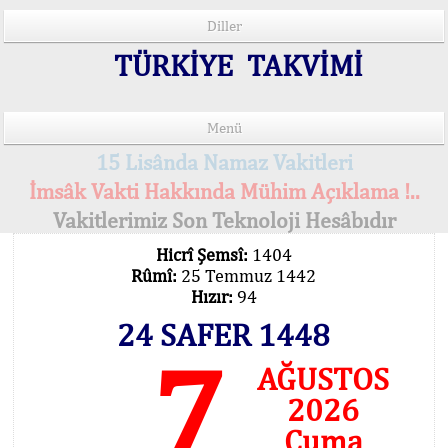
Diller
TÜRKİYE TAKVİMİ
Menü
15 Lisânda Namaz Vakitleri
İmsâk Vakti Hakkında Mühim Açıklama !..
Vakitlerimiz Son Teknoloji Hesâbıdır
Hicrî Şemsî:
1404
Rûmî:
25 Temmuz 1442
Hızır:
94
24 SAFER 1448
7
AĞUSTOS
2026
Cuma