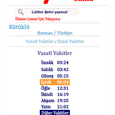
Ülkeler Listesi İçin Tıklayınız
Kütüklü
Batman / Türkiye
Vasatî Vakitler
Ezânî Vakitler
/
Vasatî Vakitler
İmsâk
03:24
Sabâh
03:42
Güneş
05:15
İşrak
06:04
Öğle
12:31
İkindi
16:19
Akşam
19:25
Yatsı
21:02
Diğer Vakitler