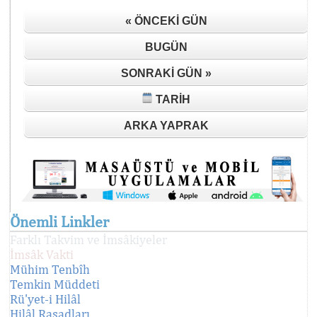
« ÖNCEKI GÜN
BUGÜN
SONRAKI GÜN »
TARIH
ARKA YAPRAK
Önemli Linkler
Farklı Takvim ve İmsâkiyeler
İmsâk Vakti
Mühim Tenbîh
Temkin Müddeti
Rü'yet-i Hilâl
Hilâl Rasadları