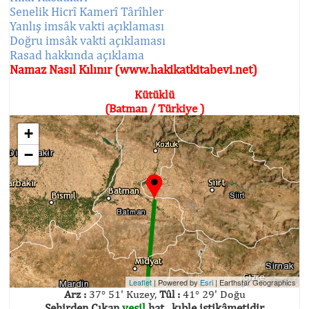
Senelik Hicrî Kamerî Târîhler
Yanlış imsâk vakti açıklaması
Doğru imsâk vakti açıklaması
Rasad hakkında açıklama
Namaz Nasıl Kılınır (www.hakikatkitabevi.net)
Kütüklü
(Batman / Türkiye )
+
−
Leaflet
| Powered by
Esri
|
Earthstar Geographics
Arz :
37° 51' Kuzey,
Tûl :
41° 29' Doğu
Şehirden Çıkan
yeşil
hat , kıble istikâmetidir.