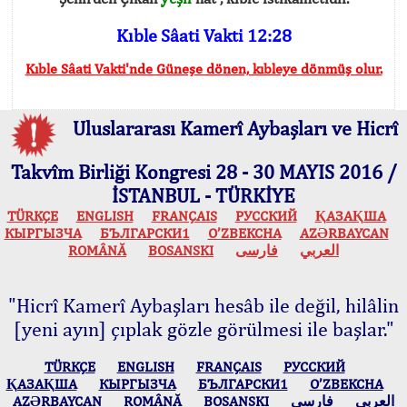
Kıble Sâati Vakti 12:28
Kıble Sâati Vakti'nde Güneşe dönen, kıbleye dönmüş olur.
Uluslararası Kamerî Aybaşları ve Hicrî
Takvîm Birliği Kongresi 28 - 30 MAYIS 2016 /
İSTANBUL - TÜRKİYE
TÜRKÇE
ENGLISH
FRANÇAIS
РУССКИЙ
ҚАЗАҚША
КЫPГЫЗЧA
БЪЛГАРСКИ1
O’ZBEKCHA
AZӘRBAYCAN
ROMÂNĂ
BOSANSKI
فارسی
العربي
"Hicrî Kamerî Aybaşları hesâb ile değil, hilâlin
[yeni ayın] çıplak gözle görülmesi ile başlar."
TÜRKÇE
ENGLISH
FRANÇAIS
РУССКИЙ
ҚАЗАҚША
КЫPГЫЗЧA
БЪЛГАРСКИ1
O’ZBEKCHA
AZӘRBAYCAN
ROMÂNĂ
BOSANSKI
فارسی
العربي