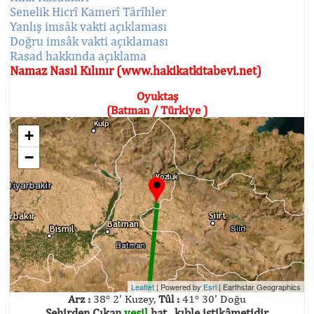
Senelik Hicrî Kamerî Târîhler
Yanlış imsâk vakti açıklaması
Doğru imsâk vakti açıklaması
Rasad hakkında açıklama
Namaz Nasıl Kılınır (www.hakikatkitabevi.net)
Oyuktaş
(Batman / Türkiye )
+
−
Leaflet
| Powered by
Esri
|
Earthstar Geographics
Arz :
38° 2' Kuzey,
Tûl :
41° 30' Doğu
Şehirden Çıkan
yeşil
hat , kıble istikâmetidir.