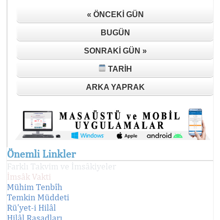
« ÖNCEKI GÜN
BUGÜN
SONRAKI GÜN »
TARIH
ARKA YAPRAK
Önemli Linkler
Farklı Takvim ve İmsâkiyeler
İmsâk Vakti
Mühim Tenbîh
Temkin Müddeti
Rü'yet-i Hilâl
Hilâl Rasadları