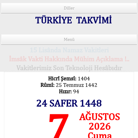
Diller
TÜRKİYE TAKVİMİ
Menü
15 Lisânda Namaz Vakitleri
İmsâk Vakti Hakkında Mühim Açıklama !..
Vakitlerimiz Son Teknoloji Hesâbıdır
Hicrî Şemsî:
1404
Rûmî:
25 Temmuz 1442
Hızır:
94
24 SAFER 1448
7
AĞUSTOS
2026
Cuma