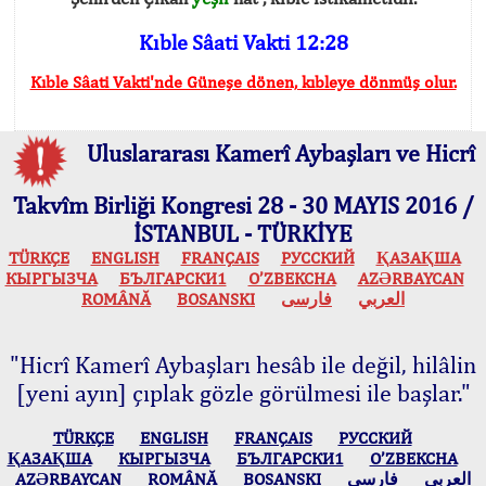
Kıble Sâati Vakti 12:28
Kıble Sâati Vakti'nde Güneşe dönen, kıbleye dönmüş olur.
Uluslararası Kamerî Aybaşları ve Hicrî
Takvîm Birliği Kongresi 28 - 30 MAYIS 2016 /
İSTANBUL - TÜRKİYE
TÜRKÇE
ENGLISH
FRANÇAIS
РУССКИЙ
ҚАЗАҚША
КЫPГЫЗЧA
БЪЛГАРСКИ1
O’ZBEKCHA
AZӘRBAYCAN
ROMÂNĂ
BOSANSKI
فارسی
العربي
"Hicrî Kamerî Aybaşları hesâb ile değil, hilâlin
[yeni ayın] çıplak gözle görülmesi ile başlar."
TÜRKÇE
ENGLISH
FRANÇAIS
РУССКИЙ
ҚАЗАҚША
КЫPГЫЗЧA
БЪЛГАРСКИ1
O’ZBEKCHA
AZӘRBAYCAN
ROMÂNĂ
BOSANSKI
فارسی
العربي