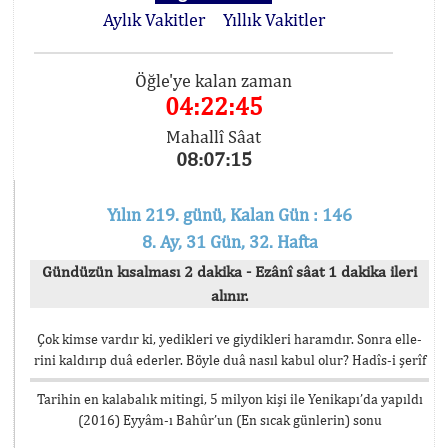
Aylık Vakitler
Yıllık Vakitler
Öğle'ye kalan zaman
04:22:45
Mahallî Sâat
08:07:15
Yılın 219. günü, Kalan Gün : 146
8. Ay, 31 Gün, 32. Hafta
Gündüzün kısalması 2 dakika - Ezânî sâat 1 dakika ileri
alınır.
Çok kimse vardır ki, yedikleri ve giydikleri haramdır. Sonra elle-
rini kaldırıp duâ ederler. Böyle duâ nasıl kabul olur? Hadîs-i şerîf
Tarihin en kalabalık mitingi, 5 milyon kişi ile Yenikapı’da yapıldı
(2016) Eyyâm-ı Bahûr’un (En sıcak günlerin) sonu