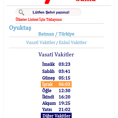
Ülkeler Listesi İçin Tıklayınız
Oyuktaş
Batman / Türkiye
Vasatî Vakitler
Ezânî Vakitler
/
Vasatî Vakitler
İmsâk
03:23
Sabâh
03:41
Güneş
05:15
İşrak
06:03
Öğle
12:30
İkindi
16:20
Akşam
19:25
Yatsı
21:02
Diğer Vakitler