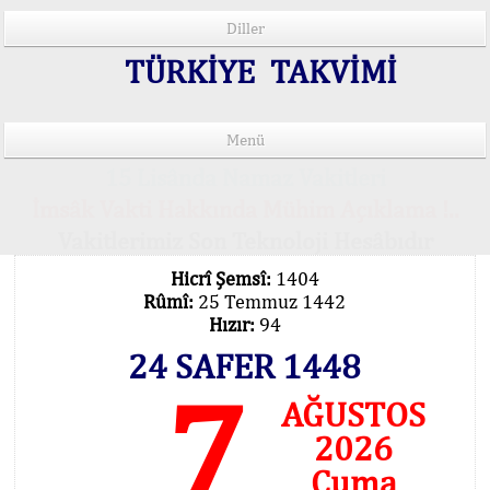
Diller
TÜRKİYE TAKVİMİ
Menü
15 Lisânda Namaz Vakitleri
İmsâk Vakti Hakkında Mühim Açıklama !..
Vakitlerimiz Son Teknoloji Hesâbıdır
Hicrî Şemsî:
1404
Rûmî:
25 Temmuz 1442
Hızır:
94
24 SAFER 1448
7
AĞUSTOS
2026
Cuma