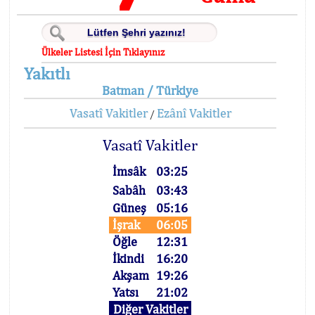
Ülkeler Listesi İçin Tıklayınız
Yakıtlı
Batman / Türkiye
Vasatî Vakitler
Ezânî Vakitler
/
Vasatî Vakitler
İmsâk
03:25
Sabâh
03:43
Güneş
05:16
İşrak
06:05
Öğle
12:31
İkindi
16:20
Akşam
19:26
Yatsı
21:02
Diğer Vakitler