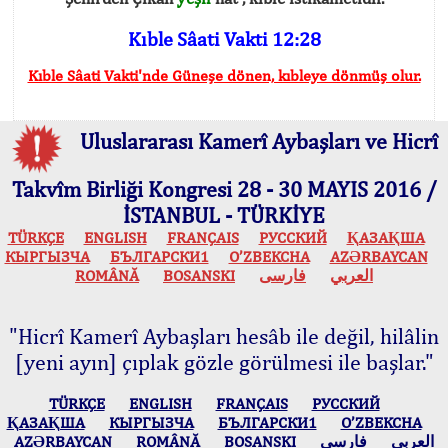
Kıble Sâati Vakti 12:28
Kıble Sâati Vakti'nde Güneşe dönen, kıbleye dönmüş olur.
Uluslararası Kamerî Aybaşları ve Hicrî
Takvîm Birliği Kongresi 28 - 30 MAYIS 2016 /
İSTANBUL - TÜRKİYE
TÜRKÇE
ENGLISH
FRANÇAIS
РУССКИЙ
ҚАЗАҚША
КЫPГЫЗЧA
БЪЛГАРСКИ1
O’ZBEKCHA
AZӘRBAYCAN
ROMÂNĂ
BOSANSKI
فارسی
العربي
"Hicrî Kamerî Aybaşları hesâb ile değil, hilâlin
[yeni ayın] çıplak gözle görülmesi ile başlar."
TÜRKÇE
ENGLISH
FRANÇAIS
РУССКИЙ
ҚАЗАҚША
КЫPГЫЗЧA
БЪЛГАРСКИ1
O’ZBEKCHA
AZӘRBAYCAN
ROMÂNĂ
BOSANSKI
فارسی
العربي