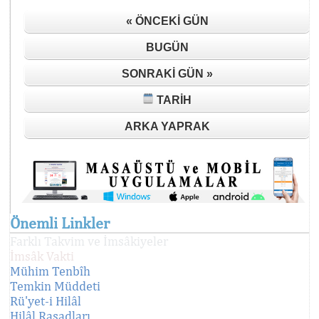
« ÖNCEKI GÜN
BUGÜN
SONRAKI GÜN »
TARIH
ARKA YAPRAK
Önemli Linkler
Farklı Takvim ve İmsâkiyeler
İmsâk Vakti
Mühim Tenbîh
Temkin Müddeti
Rü'yet-i Hilâl
Hilâl Rasadları