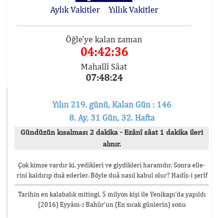
Aylık Vakitler
Yıllık Vakitler
Öğle'ye kalan zaman
04:42:35
Mahallî Sâat
07:48:25
Yılın 219. günü, Kalan Gün : 146
8. Ay, 31 Gün, 32. Hafta
Gündüzün kısalması 2 dakika - Ezânî sâat 1 dakika ileri
alınır.
Çok kimse vardır ki, yedikleri ve giydikleri haramdır. Sonra elle-
rini kaldırıp duâ ederler. Böyle duâ nasıl kabul olur? Hadîs-i şerîf
Tarihin en kalabalık mitingi, 5 milyon kişi ile Yenikapı’da yapıldı
(2016) Eyyâm-ı Bahûr’un (En sıcak günlerin) sonu