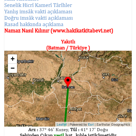
Senelik Hicrî Kamerî Târîhler
Yanlış imsâk vakti açıklaması
Doğru imsâk vakti açıklaması
Rasad hakkında açıklama
Namaz Nasıl Kılınır (www.hakikatkitabevi.net)
Yakıtlı
(Batman / Türkiye )
+
−
Leaflet
| Powered by
Esri
|
Earthstar Geographics
Arz :
37° 46' Kuzey,
Tûl :
41° 17' Doğu
Şehirden Çıkan
yeşil
hat , kıble istikâmetidir.