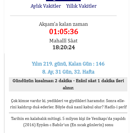
Aylık Vakitler
Yıllık Vakitler
Akşam'a kalan zaman
01:05:36
Mahallî Sâat
18:20:24
Yılın 219. günü, Kalan Gün : 146
8. Ay, 31 Gün, 32. Hafta
Gündüzün kısalması 2 dakika - Ezânî sâat 1 dakika ileri
alınır.
Çok kimse vardır ki, yedikleri ve giydikleri haramdır. Sonra elle-
rini kaldırıp duâ ederler. Böyle duâ nasıl kabul olur? Hadîs-i şerîf
Tarihin en kalabalık mitingi, 5 milyon kişi ile Yenikapı’da yapıldı
(2016) Eyyâm-ı Bahûr’un (En sıcak günlerin) sonu