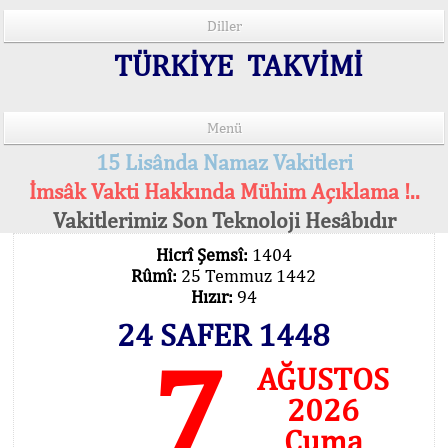
Diller
TÜRKİYE TAKVİMİ
Menü
15 Lisânda Namaz Vakitleri
İmsâk Vakti Hakkında Mühim Açıklama !..
Vakitlerimiz Son Teknoloji Hesâbıdır
Hicrî Şemsî:
1404
Rûmî:
25 Temmuz 1442
Hızır:
94
24 SAFER 1448
7
AĞUSTOS
2026
Cuma