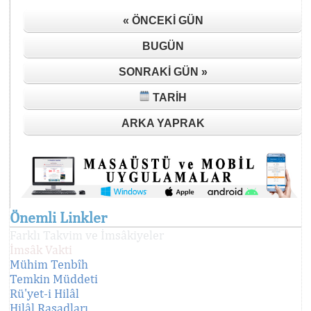
« ÖNCEKI GÜN
BUGÜN
SONRAKI GÜN »
TARIH
ARKA YAPRAK
Önemli Linkler
Farklı Takvim ve İmsâkiyeler
İmsâk Vakti
Mühim Tenbîh
Temkin Müddeti
Rü'yet-i Hilâl
Hilâl Rasadları