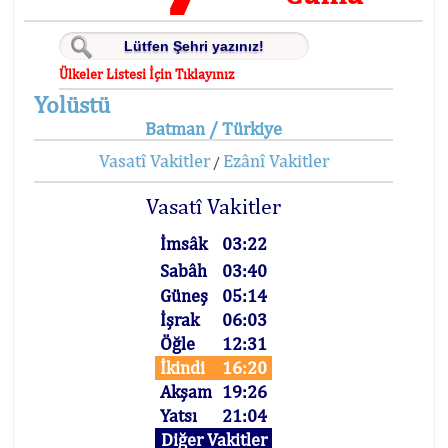
Ülkeler Listesi İçin Tıklayınız
Yolüstü
Batman / Türkiye
Vasatî Vakitler
Ezânî Vakitler
/
Vasatî Vakitler
İmsâk
03:22
Sabâh
03:40
Güneş
05:14
İşrak
06:03
Öğle
12:31
İkindi
16:20
Akşam
19:26
Yatsı
21:04
Diğer Vakitler