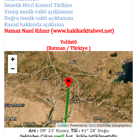
Senelik Hicrî Kamerî Târîhler
Yanlış imsâk vakti açıklaması
Doğru imsâk vakti açıklaması
Rasad hakkında açıklama
Namaz Nasıl Kılınır (www.hakikatkitabevi.net)
Yolüstü
(Batman / Türkiye )
+
−
Leaflet
| Powered by
Esri
|
Earthstar Geographics
Arz :
38° 23' Kuzey,
Tûl :
41° 28' Doğu
Şehirden Çıkan
yeşil
hat , kıble istikâmetidir.