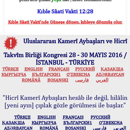
Kıble Sâati Vakti 12:28
Kıble Sâati Vakti'nde Güneşe dönen, kıbleye dönmüş olur.
Uluslararası Kamerî Aybaşları ve Hicrî
Takvîm Birliği Kongresi 28 - 30 MAYIS 2016 /
İSTANBUL - TÜRKİYE
TÜRKÇE
ENGLISH
FRANÇAIS
РУССКИЙ
ҚАЗАҚША
КЫPГЫЗЧA
БЪЛГАРСКИ1
O’ZBEKCHA
AZӘRBAYCAN
ROMÂNĂ
BOSANSKI
فارسی
العربي
"Hicrî Kamerî Aybaşları hesâb ile değil, hilâlin
[yeni ayın] çıplak gözle görülmesi ile başlar."
TÜRKÇE
ENGLISH
FRANÇAIS
РУССКИЙ
ҚАЗАҚША
КЫPГЫЗЧA
БЪЛГАРСКИ1
O’ZBEKCHA
AZӘRBAYCAN
ROMÂNĂ
BOSANSKI
فارسی
العربي