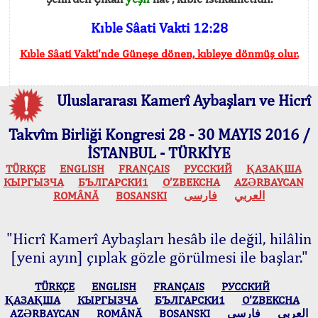
Kıble Sâati Vakti 12:28
Kıble Sâati Vakti'nde Güneşe dönen, kıbleye dönmüş olur.
Uluslararası Kamerî Aybaşları ve Hicrî
Takvîm Birliği Kongresi 28 - 30 MAYIS 2016 /
İSTANBUL - TÜRKİYE
TÜRKÇE
ENGLISH
FRANÇAIS
РУССКИЙ
ҚАЗАҚША
КЫPГЫЗЧA
БЪЛГАРСКИ1
O’ZBEKCHA
AZӘRBAYCAN
ROMÂNĂ
BOSANSKI
فارسی
العربي
"Hicrî Kamerî Aybaşları hesâb ile değil, hilâlin
[yeni ayın] çıplak gözle görülmesi ile başlar."
TÜRKÇE
ENGLISH
FRANÇAIS
РУССКИЙ
ҚАЗАҚША
КЫPГЫЗЧA
БЪЛГАРСКИ1
O’ZBEKCHA
AZӘRBAYCAN
ROMÂNĂ
BOSANSKI
فارسی
العربي