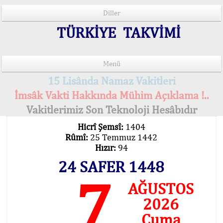
Diller
TÜRKİYE TAKVİMİ
Menü
15 Lisânda Namaz Vakitleri
İmsâk Vakti Hakkında Mühim Açıklama !..
Vakitlerimiz Son Teknoloji Hesâbıdır
Hicrî Şemsî:
1404
Rûmî:
25 Temmuz 1442
Hızır:
94
24 SAFER 1448
7
AĞUSTOS
2026
Cuma