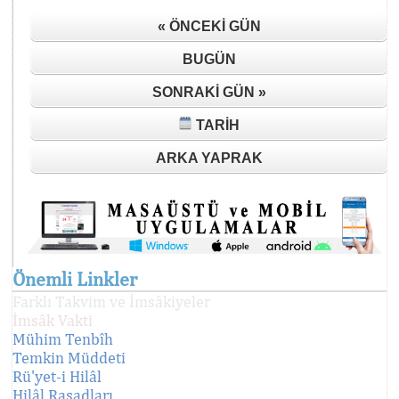
« ÖNCEKI GÜN
BUGÜN
SONRAKI GÜN »
TARIH
ARKA YAPRAK
Önemli Linkler
Farklı Takvim ve İmsâkiyeler
İmsâk Vakti
Mühim Tenbîh
Temkin Müddeti
Rü'yet-i Hilâl
Hilâl Rasadları