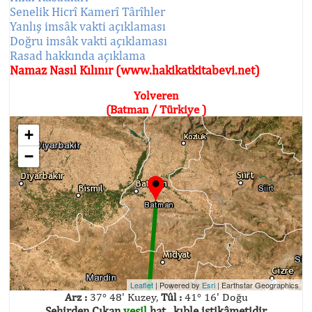
Senelik Hicrî Kamerî Târîhler
Yanlış imsâk vakti açıklaması
Doğru imsâk vakti açıklaması
Rasad hakkında açıklama
Namaz Nasıl Kılınır (www.hakikatkitabevi.net)
Yolveren
(Batman / Türkiye )
+
−
Leaflet
| Powered by
Esri
|
Earthstar Geographics
Arz :
37° 48' Kuzey,
Tûl :
41° 16' Doğu
Şehirden Çıkan
yeşil
hat , kıble istikâmetidir.