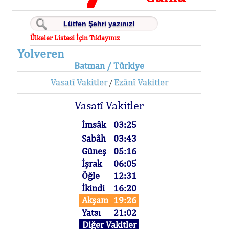
Ülkeler Listesi İçin Tıklayınız
Yolveren
Batman / Türkiye
Vasatî Vakitler
Ezânî Vakitler
/
Vasatî Vakitler
İmsâk
03:25
Sabâh
03:43
Güneş
05:16
İşrak
06:05
Öğle
12:31
İkindi
16:20
Akşam
19:26
Yatsı
21:02
Diğer Vakitler