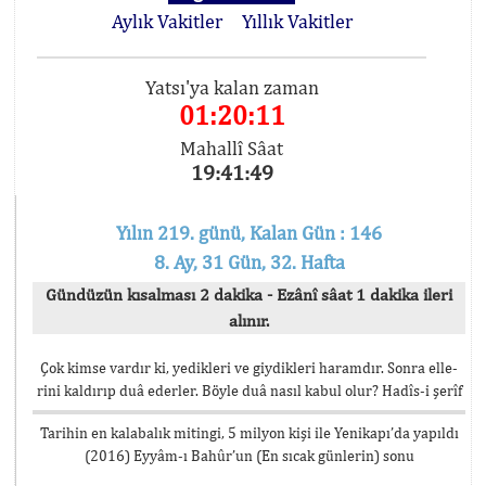
Aylık Vakitler
Yıllık Vakitler
Yatsı'ya kalan zaman
01:20:11
Mahallî Sâat
19:41:49
Yılın 219. günü, Kalan Gün : 146
8. Ay, 31 Gün, 32. Hafta
Gündüzün kısalması 2 dakika - Ezânî sâat 1 dakika ileri
alınır.
Çok kimse vardır ki, yedikleri ve giydikleri haramdır. Sonra elle-
rini kaldırıp duâ ederler. Böyle duâ nasıl kabul olur? Hadîs-i şerîf
Tarihin en kalabalık mitingi, 5 milyon kişi ile Yenikapı’da yapıldı
(2016) Eyyâm-ı Bahûr’un (En sıcak günlerin) sonu