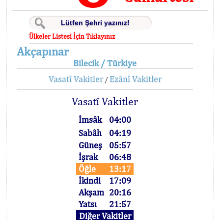
Ülkeler Listesi İçin Tıklayınız
Akçapınar
Bilecik / Türkiye
Vasatî Vakitler
Ezânî Vakitler
/
Vasatî Vakitler
İmsâk
04:00
Sabâh
04:19
Güneş
05:57
İşrak
06:48
Öğle
13:17
İkindi
17:09
Akşam
20:16
Yatsı
21:57
Diğer Vakitler