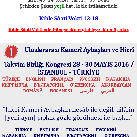
Şehirden Çıkan
yeşil
hat , kıble istikâmetidir.
Kıble Sâati Vakti 12:18
Kıble Sâati Vakti'nde Güneşe dönen, kıbleye dönmüş olur.
Uluslararası Kamerî Aybaşları ve Hicrî
Takvîm Birliği Kongresi 28 - 30 MAYIS 2016 /
İSTANBUL - TÜRKİYE
TÜRKÇE
ENGLISH
FRANÇAIS
РУССКИЙ
ҚАЗАҚША
КЫPГЫЗЧA
БЪЛГАРСКИ1
O’ZBEKCHA
AZӘRBAYCAN
ROMÂNĂ
BOSANSKI
فارسی
العربي
"Hicrî Kamerî Aybaşları hesâb ile değil, hilâlin
[yeni ayın] çıplak gözle görülmesi ile başlar."
TÜRKÇE
ENGLISH
FRANÇAIS
РУССКИЙ
ҚАЗАҚША
КЫPГЫЗЧA
БЪЛГАРСКИ1
O’ZBEKCHA