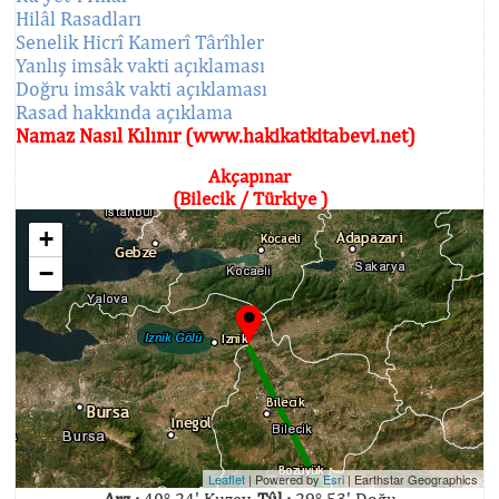
Hilâl Rasadları
Senelik Hicrî Kamerî Târîhler
Yanlış imsâk vakti açıklaması
Doğru imsâk vakti açıklaması
Rasad hakkında açıklama
Namaz Nasıl Kılınır (www.hakikatkitabevi.net)
Akçapınar
(Bilecik / Türkiye )
+
−
Leaflet
| Powered by
Esri
|
Earthstar Geographics
Arz :
40° 24' Kuzey,
Tûl :
29° 53' Doğu