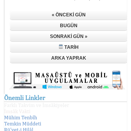
« ÖNCEKI GÜN
BUGÜN
SONRAKI GÜN »
TARIH
ARKA YAPRAK
Önemli Linkler
Farklı Takvim ve İmsâkiyeler
İmsâk Vakti
Mühim Tenbîh
Temkin Müddeti
Rü'yet-i Hilâl