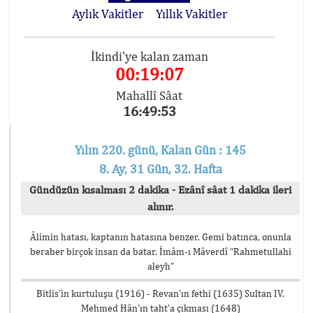
Aylık Vakitler
Yıllık Vakitler
İkindi'ye kalan zaman
00:19:06
Mahallî Sâat
16:49:54
Yılın 220. günü, Kalan Gün : 145
8. Ay, 31 Gün, 32. Hafta
Gündüzün kısalması 2 dakika - Ezânî sâat 1 dakika ileri
alınır.
Âlimin hatası, kaptanın hatasına benzer. Gemi batınca, onunla
beraber birçok insan da batar. İmâm-ı Mâverdî “Rahmetullahi
aleyh”
Bitlis’in kurtuluşu (1916) - Revan’ın fethi (1635) Sultan IV.
Mehmed Hân’ın taht’a çıkması (1648)