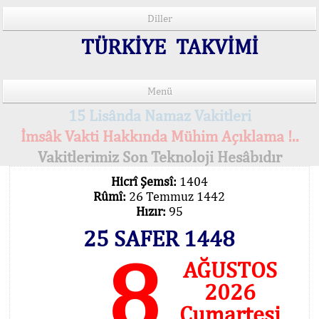
Diller
TÜRKİYE TAKVİMİ
Menü
15 Lisânda Namaz Vakitleri
İmsâk Vakti Hakkında Mühim Açıklama !..
Vakitlerimiz Son Teknoloji Hesâbıdır
Hicrî Şemsî:
1404
Rûmî:
26 Temmuz 1442
Hızır:
95
25 SAFER 1448
8
AĞUSTOS
2026
Cumartesi