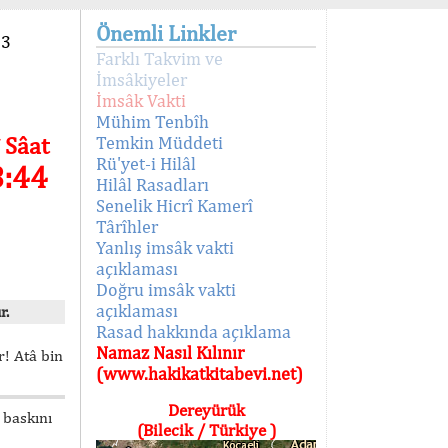
Önemli Linkler
93
Farklı Takvim ve
İmsâkiyeler
İmsâk Vakti
Mühim Tenbîh
 Sâat
Temkin Müddeti
Rü'yet-i Hilâl
8:44
Hilâl Rasadları
Senelik Hicrî Kamerî
Târîhler
Yanlış imsâk vakti
açıklaması
Doğru imsâk vakti
açıklaması
r.
Rasad hakkında açıklama
Namaz Nasıl Kılınır
! Atâ bin
(www.hakikatkitabevi.net)
Dereyürük
 baskını
(Bilecik / Türkiye )