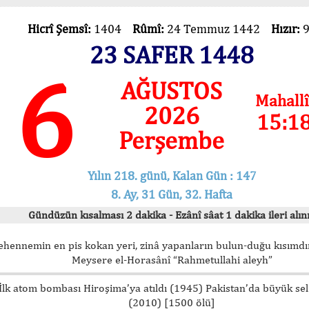
Hicrî Şemsî:
1404
Rûmî:
24 Temmuz 1442
Hızır:
23 SAFER 1448
6
AĞUSTOS
Mahallî
2026
15:1
Perşembe
Yılın 218. günü, Kalan Gün : 147
8. Ay, 31 Gün, 32. Hafta
Gündüzün kısalması 2 dakika - Ezânî sâat 1 dakika ileri alını
ehennemin en pis kokan yeri, zinâ yapanların bulun-duğu kısımdır
Meysere el-Horasânî “Rahmetullahi aleyh”
İlk atom bombası Hiroşima’ya atıldı (1945) Pakistan’da büyük sel
(2010) [1500 ölü]