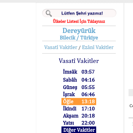
Ülkeler Listesi İçin Tıklayınız
Dereyürük
Bilecik / Türkiye
Vasatî Vakitler
Ezânî Vakitler
/
Vasatî Vakitler
İmsâk
03:57
Sabâh
04:16
Güneş
05:55
İşrak
06:46
Öğle
13:18
C
İkindi
17:10
Akşam
20:18
Yatsı
22:00
Diğer Vakitler