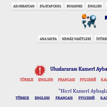
AZӘRBAYCAN
БЪЛГАРСКИ1
BOSANSKI
ENGLISH
T
ANA SAYFA
NEMÂZ VAKİTLERİ
İSTİKB
Uluslararası Kamerî Aybaş
TÜRKÇE
ENGLISH
FRANÇAIS
РУССКИЙ
ҚА
"Hicrî Kamerî Aybaşlar
TÜRKÇE
ENGLISH
FRANÇAIS
РУССКИЙ
ҚА