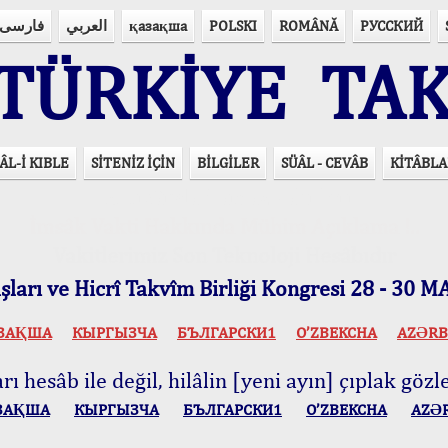
فارسی
العربي
қазақша
POLSKI
ROMÂNĂ
РУССКИЙ
ÜRKİYE TAK
ÂL-İ KIBLE
SİTENİZ İÇİN
BİLGİLER
SÜÂL - CEVÂB
KİTÂBLA
15 Lisânda Namaz Vakitleri
İmsâk Vakti Hakkında Mühim Açıklama !..
Vakitlerimiz Son Teknoloji Hesâbıdır
ları ve Hicrî Takvîm Birliği Kongresi 28 - 30
ЗАҚША
КЫPГЫЗЧA
БЪЛГАРСКИ1
O’ZBEKCHA
AZӘRB
ı hesâb ile değil, hilâlin [yeni ayın] çıplak gözle
ЗАҚША
КЫPГЫЗЧA
БЪЛГАРСКИ1
O’ZBEKCHA
AZӘ