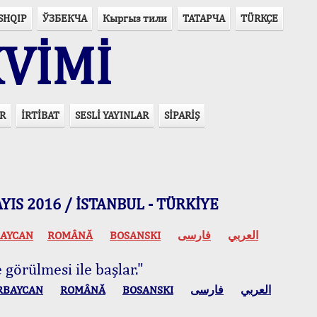
SHQIP
ЎЗБЕКЧА
Кыргыз тили
ТАТАРЧА
TÜRKÇE
VİMİ
R
İRTİBAT
SESLİ YAYINLAR
SİPARİŞ
 MAYIS 2016 / İSTANBUL - TÜRKİYE
AYCAN
ROMÂNĂ
BOSANSKI
فارسی
العربي
 görülmesi ile başlar."
RBAYCAN
ROMÂNĂ
BOSANSKI
فارسی
العربي