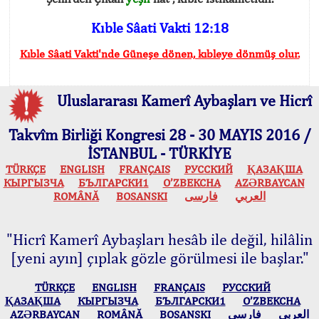
Kıble Sâati Vakti 12:18
Kıble Sâati Vakti'nde Güneşe dönen, kıbleye dönmüş olur.
Uluslararası Kamerî Aybaşları ve Hicrî
Takvîm Birliği Kongresi 28 - 30 MAYIS 2016 /
İSTANBUL - TÜRKİYE
TÜRKÇE
ENGLISH
FRANÇAIS
РУССКИЙ
ҚАЗАҚША
КЫPГЫЗЧA
БЪЛГАРСКИ1
O’ZBEKCHA
AZӘRBAYCAN
ROMÂNĂ
BOSANSKI
فارسی
العربي
"Hicrî Kamerî Aybaşları hesâb ile değil, hilâlin
[yeni ayın] çıplak gözle görülmesi ile başlar."
TÜRKÇE
ENGLISH
FRANÇAIS
РУССКИЙ
ҚАЗАҚША
КЫPГЫЗЧA
БЪЛГАРСКИ1
O’ZBEKCHA
AZӘRBAYCAN
ROMÂNĂ
BOSANSKI
فارسی
العربي