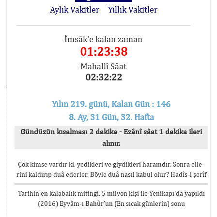
Aylık Vakitler
Yıllık Vakitler
İmsâk'e kalan zaman
01:23:37
Mahallî Sâat
02:32:23
Yılın 219. günü, Kalan Gün : 146
8. Ay, 31 Gün, 32. Hafta
Gündüzün kısalması 2 dakika - Ezânî sâat 1 dakika ileri
alınır.
Çok kimse vardır ki, yedikleri ve giydikleri haramdır. Sonra elle-
rini kaldırıp duâ ederler. Böyle duâ nasıl kabul olur? Hadîs-i şerîf
Tarihin en kalabalık mitingi, 5 milyon kişi ile Yenikapı’da yapıldı
(2016) Eyyâm-ı Bahûr’un (En sıcak günlerin) sonu