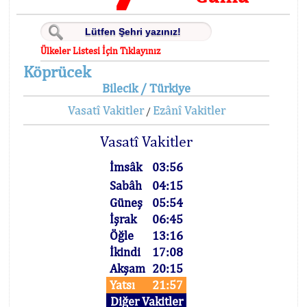
Ülkeler Listesi İçin Tıklayınız
Köprücek
Bilecik / Türkiye
Vasatî Vakitler
Ezânî Vakitler
/
Vasatî Vakitler
İmsâk
03:56
Sabâh
04:15
Güneş
05:54
İşrak
06:45
Öğle
13:16
İkindi
17:08
Akşam
20:15
Yatsı
21:57
Diğer Vakitler