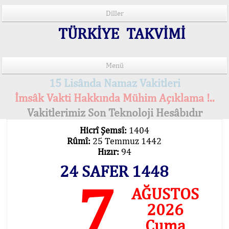
Diller
TÜRKİYE TAKVİMİ
Menü
15 Lisânda Namaz Vakitleri
İmsâk Vakti Hakkında Mühim Açıklama !..
Vakitlerimiz Son Teknoloji Hesâbıdır
Hicrî Şemsî:
1404
Rûmî:
25 Temmuz 1442
Hızır:
94
24 SAFER 1448
7
AĞUSTOS
2026
Cuma