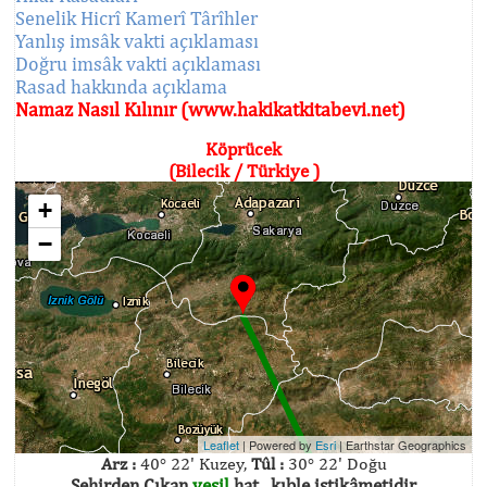
Senelik Hicrî Kamerî Târîhler
Yanlış imsâk vakti açıklaması
Doğru imsâk vakti açıklaması
Rasad hakkında açıklama
Namaz Nasıl Kılınır (www.hakikatkitabevi.net)
Köprücek
(Bilecik / Türkiye )
+
−
Leaflet
| Powered by
Esri
|
Earthstar Geographics
Arz :
40° 22' Kuzey,
Tûl :
30° 22' Doğu
Şehirden Çıkan
yeşil
hat , kıble istikâmetidir.