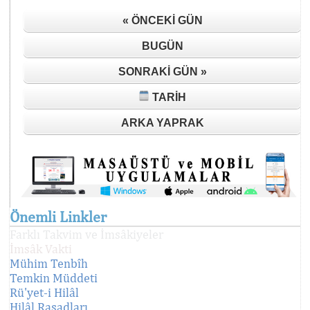
« ÖNCEKI GÜN
BUGÜN
SONRAKI GÜN »
TARIH
ARKA YAPRAK
Önemli Linkler
Farklı Takvim ve İmsâkiyeler
İmsâk Vakti
Mühim Tenbîh
Temkin Müddeti
Rü'yet-i Hilâl
Hilâl Rasadları