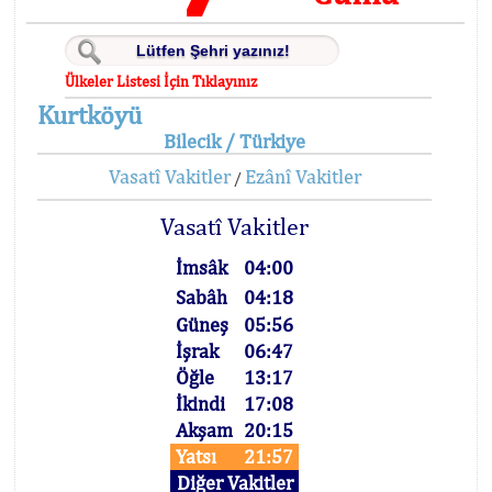
Ülkeler Listesi İçin Tıklayınız
Kurtköyü
Bilecik / Türkiye
Vasatî Vakitler
Ezânî Vakitler
/
Vasatî Vakitler
İmsâk
04:00
Sabâh
04:18
Güneş
05:56
İşrak
06:47
Öğle
13:17
İkindi
17:08
Akşam
20:15
Yatsı
21:57
Diğer Vakitler