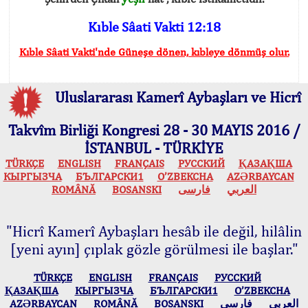
Kıble Sâati Vakti 12:18
Kıble Sâati Vakti'nde Güneşe dönen, kıbleye dönmüş olur.
Uluslararası Kamerî Aybaşları ve Hicrî
Takvîm Birliği Kongresi 28 - 30 MAYIS 2016 /
İSTANBUL - TÜRKİYE
TÜRKÇE
ENGLISH
FRANÇAIS
РУССКИЙ
ҚАЗАҚША
КЫPГЫЗЧA
БЪЛГАРСКИ1
O’ZBEKCHA
AZӘRBAYCAN
ROMÂNĂ
BOSANSKI
فارسی
العربي
"Hicrî Kamerî Aybaşları hesâb ile değil, hilâlin
[yeni ayın] çıplak gözle görülmesi ile başlar."
TÜRKÇE
ENGLISH
FRANÇAIS
РУССКИЙ
ҚАЗАҚША
КЫPГЫЗЧA
БЪЛГАРСКИ1
O’ZBEKCHA
AZӘRBAYCAN
ROMÂNĂ
BOSANSKI
فارسی
العربي