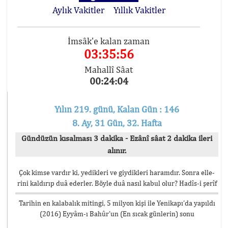
Aylık Vakitler
Yıllık Vakitler
İmsâk'e kalan zaman
03:35:56
Mahallî Sâat
00:24:04
Yılın 219. günü, Kalan Gün : 146
8. Ay, 31 Gün, 32. Hafta
Gündüzün kısalması 3 dakika - Ezânî sâat 2 dakika ileri
alınır.
Çok kimse vardır ki, yedikleri ve giydikleri haramdır. Sonra elle-
rini kaldırıp duâ ederler. Böyle duâ nasıl kabul olur? Hadîs-i şerîf
Tarihin en kalabalık mitingi, 5 milyon kişi ile Yenikapı’da yapıldı
(2016) Eyyâm-ı Bahûr’un (En sıcak günlerin) sonu