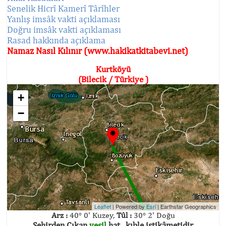
Senelik Hicrî Kamerî Târîhler
Yanlış imsâk vakti açıklaması
Doğru imsâk vakti açıklaması
Rasad hakkında açıklama
Namaz Nasıl Kılınır (www.hakikatkitabevi.net)
Kurtköyü
(Bilecik / Türkiye )
+
−
Leaflet
| Powered by
Esri
|
Earthstar Geographics
Arz :
40° 0' Kuzey,
Tûl :
30° 2' Doğu
Şehirden Çıkan
yeşil
hat , kıble istikâmetidir.