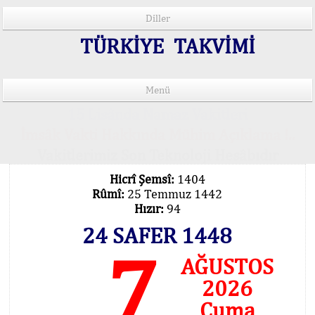
Diller
TÜRKİYE TAKVİMİ
Menü
15 Lisânda Namaz Vakitleri
İmsâk Vakti Hakkında Mühim Açıklama !..
Vakitlerimiz Son Teknoloji Hesâbıdır
Hicrî Şemsî:
1404
Rûmî:
25 Temmuz 1442
Hızır:
94
24 SAFER 1448
7
AĞUSTOS
2026
Cuma