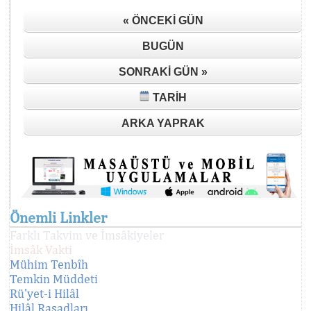
« ÖNCEKI GÜN
BUGÜN
SONRAKI GÜN »
TARIH
ARKA YAPRAK
Önemli Linkler
Farklı Takvim ve İmsâkiyeler
İmsâk Vakti
Mühim Tenbîh
Temkin Müddeti
Rü'yet-i Hilâl
Hilâl Rasadları