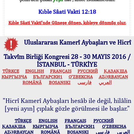
Kıble Sâati Vakti 12:18
Kıble Sâati Vakti'nde Güneşe dönen, kıbleye dönmüş olur.
Uluslararası Kamerî Aybaşları ve Hicrî
Takvîm Birliği Kongresi 28 - 30 MAYIS 2016 /
İSTANBUL - TÜRKİYE
TÜRKÇE
ENGLISH
FRANÇAIS
РУССКИЙ
ҚАЗАҚША
КЫPГЫЗЧA
БЪЛГАРСКИ1
O’ZBEKCHA
AZӘRBAYCAN
ROMÂNĂ
BOSANSKI
فارسی
العربي
"Hicrî Kamerî Aybaşları hesâb ile değil, hilâlin
[yeni ayın] çıplak gözle görülmesi ile başlar."
TÜRKÇE
ENGLISH
FRANÇAIS
РУССКИЙ
ҚАЗАҚША
КЫPГЫЗЧA
БЪЛГАРСКИ1
O’ZBEKCHA
AZӘRBAYCAN
ROMÂNĂ
BOSANSKI
فارسی
العربي