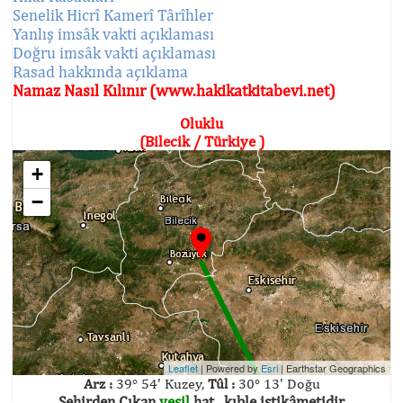
Senelik Hicrî Kamerî Târîhler
Yanlış imsâk vakti açıklaması
Doğru imsâk vakti açıklaması
Rasad hakkında açıklama
Namaz Nasıl Kılınır (www.hakikatkitabevi.net)
Oluklu
(Bilecik / Türkiye )
+
−
Leaflet
| Powered by
Esri
|
Earthstar Geographics
Arz :
39° 54' Kuzey,
Tûl :
30° 13' Doğu
Şehirden Çıkan
yeşil
hat , kıble istikâmetidir.