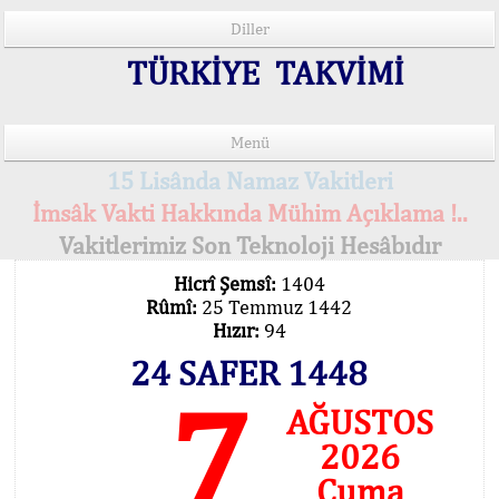
Diller
TÜRKİYE TAKVİMİ
Menü
15 Lisânda Namaz Vakitleri
İmsâk Vakti Hakkında Mühim Açıklama !..
Vakitlerimiz Son Teknoloji Hesâbıdır
Hicrî Şemsî:
1404
Rûmî:
25 Temmuz 1442
Hızır:
94
24 SAFER 1448
7
AĞUSTOS
2026
Cuma