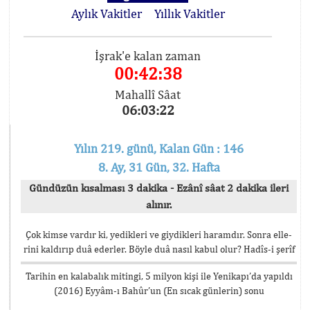
Aylık Vakitler
Yıllık Vakitler
İşrak'e kalan zaman
00:42:38
Mahallî Sâat
06:03:22
Yılın 219. günü, Kalan Gün : 146
8. Ay, 31 Gün, 32. Hafta
Gündüzün kısalması 3 dakika - Ezânî sâat 2 dakika ileri
alınır.
Çok kimse vardır ki, yedikleri ve giydikleri haramdır. Sonra elle-
rini kaldırıp duâ ederler. Böyle duâ nasıl kabul olur? Hadîs-i şerîf
Tarihin en kalabalık mitingi, 5 milyon kişi ile Yenikapı’da yapıldı
(2016) Eyyâm-ı Bahûr’un (En sıcak günlerin) sonu