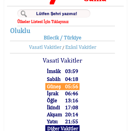
Ülkeler Listesi İçin Tıklayınız
Oluklu
Bilecik / Türkiye
Vasatî Vakitler
Ezânî Vakitler
/
Vasatî Vakitler
İmsâk
03:59
Sabâh
04:18
Güneş
05:56
İşrak
06:46
Öğle
13:16
İkindi
17:08
Akşam
20:14
Yatsı
21:55
Diğer Vakitler