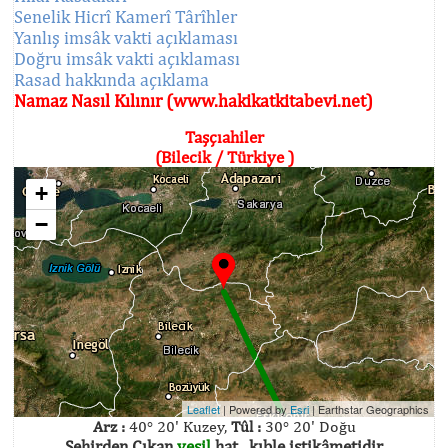
Senelik Hicrî Kamerî Târîhler
Yanlış imsâk vakti açıklaması
Doğru imsâk vakti açıklaması
Rasad hakkında açıklama
Namaz Nasıl Kılınır (www.hakikatkitabevi.net)
Taşçıahiler
(Bilecik / Türkiye )
+
−
Leaflet
| Powered by
Esri
|
Earthstar Geographics
Arz :
40° 20' Kuzey,
Tûl :
30° 20' Doğu
Şehirden Çıkan
yeşil
hat , kıble istikâmetidir.