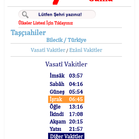
Ülkeler Listesi İçin Tıklayınız
Taşçıahiler
Bilecik / Türkiye
Vasatî Vakitler
Ezânî Vakitler
/
Vasatî Vakitler
İmsâk
03:57
Sabâh
04:16
Güneş
05:54
İşrak
06:45
Öğle
13:16
İkindi
17:08
Akşam
20:15
Yatsı
21:57
Diğer Vakitler