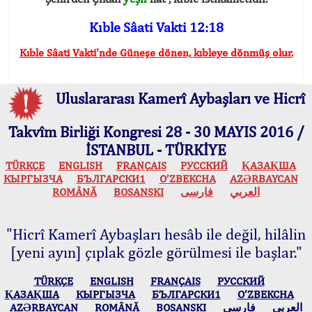
Kıble Sâati Vakti 12:18
Kıble Sâati Vakti'nde Güneşe dönen, kıbleye dönmüş olur.
Uluslararası Kamerî Aybaşları ve Hicrî
Takvîm Birliği Kongresi 28 - 30 MAYIS 2016 /
İSTANBUL - TÜRKİYE
TÜRKÇE
ENGLISH
FRANÇAIS
РУССКИЙ
ҚАЗАҚША
КЫPГЫЗЧA
БЪЛГАРСКИ1
O’ZBEKCHA
AZӘRBAYCAN
ROMÂNĂ
BOSANSKI
فارسی
العربي
"Hicrî Kamerî Aybaşları hesâb ile değil, hilâlin
[yeni ayın] çıplak gözle görülmesi ile başlar."
TÜRKÇE
ENGLISH
FRANÇAIS
РУССКИЙ
ҚАЗАҚША
КЫPГЫЗЧA
БЪЛГАРСКИ1
O’ZBEKCHA
AZӘRBAYCAN
ROMÂNĂ
BOSANSKI
فارسی
العربي