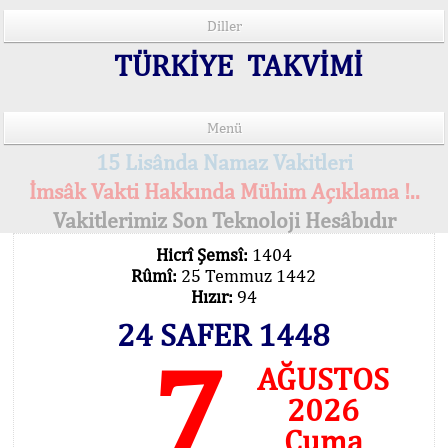
Diller
TÜRKİYE TAKVİMİ
Menü
15 Lisânda Namaz Vakitleri
İmsâk Vakti Hakkında Mühim Açıklama !..
Vakitlerimiz Son Teknoloji Hesâbıdır
Hicrî Şemsî:
1404
Rûmî:
25 Temmuz 1442
Hızır:
94
24 SAFER 1448
7
AĞUSTOS
2026
Cuma