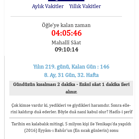
Aylık Vakitler
Yıllık Vakitler
Öğle'ye kalan zaman
04:05:45
Mahallî Sâat
09:10:15
Yılın 219. günü, Kalan Gün : 146
8. Ay, 31 Gün, 32. Hafta
Gündüzün kısalması 2 dakika - Ezânî sâat 1 dakika ileri
alınır.
Çok kimse vardır ki, yedikleri ve giydikleri haramdır. Sonra elle-
rini kaldırıp duâ ederler. Böyle duâ nasıl kabul olur? Hadîs-i şerîf
Tarihin en kalabalık mitingi, 5 milyon kişi ile Yenikapı’da yapıldı
(2016) Eyyâm-ı Bahûr’un (En sıcak günlerin) sonu