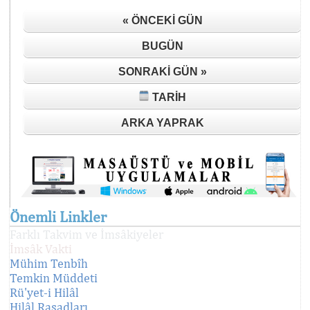
« ÖNCEKI GÜN
BUGÜN
SONRAKI GÜN »
TARIH
ARKA YAPRAK
Önemli Linkler
Farklı Takvim ve İmsâkiyeler
İmsâk Vakti
Mühim Tenbîh
Temkin Müddeti
Rü'yet-i Hilâl
Hilâl Rasadları