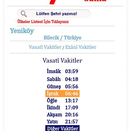
Ülkeler Listesi İçin Tıklayınız
Yeniköy
Bilecik / Türkiye
Vasatî Vakitler
Ezânî Vakitler
/
Vasatî Vakitler
İmsâk
03:59
Sabâh
04:18
Güneş
05:56
İşrak
06:46
Öğle
13:17
İkindi
17:09
Akşam
20:16
Yatsı
21:57
Diğer Vakitler