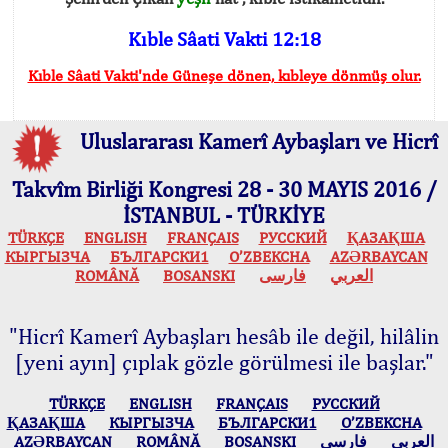
Kıble Sâati Vakti 12:18
Kıble Sâati Vakti'nde Güneşe dönen, kıbleye dönmüş olur.
Uluslararası Kamerî Aybaşları ve Hicrî
Takvîm Birliği Kongresi 28 - 30 MAYIS 2016 /
İSTANBUL - TÜRKİYE
TÜRKÇE
ENGLISH
FRANÇAIS
РУССКИЙ
ҚАЗАҚША
КЫPГЫЗЧA
БЪЛГАРСКИ1
O’ZBEKCHA
AZӘRBAYCAN
ROMÂNĂ
BOSANSKI
فارسی
العربي
"Hicrî Kamerî Aybaşları hesâb ile değil, hilâlin
[yeni ayın] çıplak gözle görülmesi ile başlar."
TÜRKÇE
ENGLISH
FRANÇAIS
РУССКИЙ
ҚАЗАҚША
КЫPГЫЗЧA
БЪЛГАРСКИ1
O’ZBEKCHA
AZӘRBAYCAN
ROMÂNĂ
BOSANSKI
فارسی
العربي