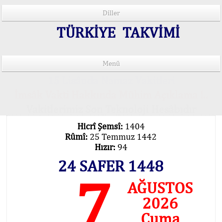
Diller
TÜRKİYE TAKVİMİ
Menü
15 Lisânda Namaz Vakitleri
İmsâk Vakti Hakkında Mühim Açıklama !..
Vakitlerimiz Son Teknoloji Hesâbıdır
Hicrî Şemsî:
1404
Rûmî:
25 Temmuz 1442
Hızır:
94
24 SAFER 1448
7
AĞUSTOS
2026
Cuma