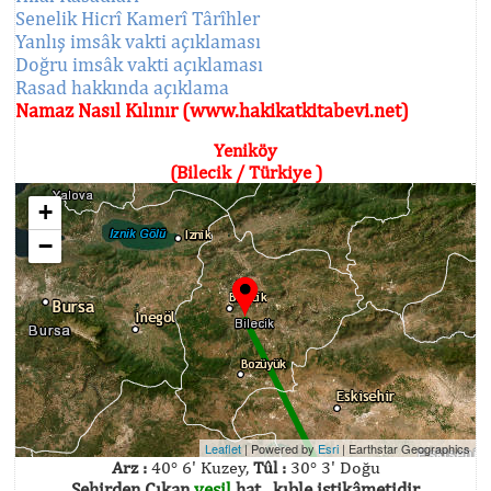
Senelik Hicrî Kamerî Târîhler
Yanlış imsâk vakti açıklaması
Doğru imsâk vakti açıklaması
Rasad hakkında açıklama
Namaz Nasıl Kılınır (www.hakikatkitabevi.net)
Yeniköy
(Bilecik / Türkiye )
+
−
Leaflet
| Powered by
Esri
|
Earthstar Geographics
Arz :
40° 6' Kuzey,
Tûl :
30° 3' Doğu
Şehirden Çıkan
yeşil
hat , kıble istikâmetidir.