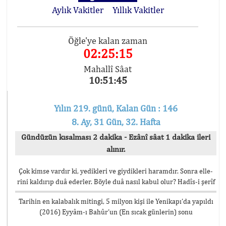
Aylık Vakitler
Yıllık Vakitler
Öğle'ye kalan zaman
02:25:15
Mahallî Sâat
10:51:45
Yılın 219. günü, Kalan Gün : 146
8. Ay, 31 Gün, 32. Hafta
Gündüzün kısalması 2 dakika - Ezânî sâat 1 dakika ileri
alınır.
Çok kimse vardır ki, yedikleri ve giydikleri haramdır. Sonra elle-
rini kaldırıp duâ ederler. Böyle duâ nasıl kabul olur? Hadîs-i şerîf
Tarihin en kalabalık mitingi, 5 milyon kişi ile Yenikapı’da yapıldı
(2016) Eyyâm-ı Bahûr’un (En sıcak günlerin) sonu