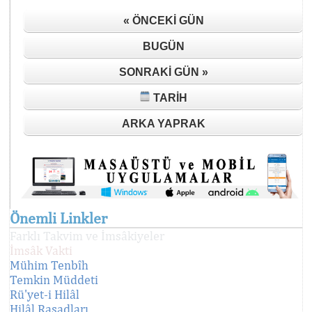
« ÖNCEKI GÜN
BUGÜN
SONRAKI GÜN »
TARIH
ARKA YAPRAK
Önemli Linkler
Farklı Takvim ve İmsâkiyeler
İmsâk Vakti
Mühim Tenbîh
Temkin Müddeti
Rü'yet-i Hilâl
Hilâl Rasadları