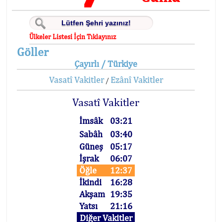
Ülkeler Listesi İçin Tıklayınız
Göller
Çayırlı / Türkiye
Vasatî Vakitler
Ezânî Vakitler
/
Vasatî Vakitler
İmsâk
03:21
Sabâh
03:40
Güneş
05:17
İşrak
06:07
Öğle
12:37
İkindi
16:28
Akşam
19:35
Yatsı
21:16
Diğer Vakitler