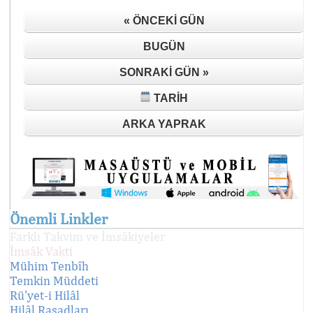
« ÖNCEKI GÜN
BUGÜN
SONRAKI GÜN »
TARIH
ARKA YAPRAK
Önemli Linkler
Farklı Takvim ve İmsâkiyeler
İmsâk Vakti
Mühim Tenbîh
Temkin Müddeti
Rü'yet-i Hilâl
Hilâl Rasadları