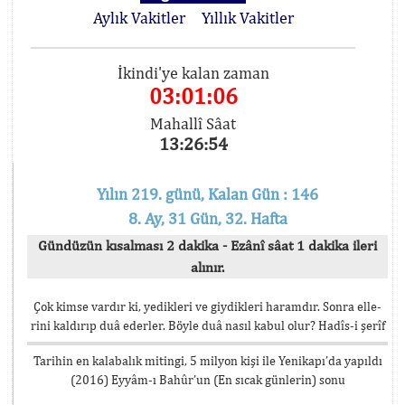
Aylık Vakitler
Yıllık Vakitler
İkindi'ye kalan zaman
03:01:06
Mahallî Sâat
13:26:54
Yılın 219. günü, Kalan Gün : 146
8. Ay, 31 Gün, 32. Hafta
Gündüzün kısalması 2 dakika - Ezânî sâat 1 dakika ileri
alınır.
Çok kimse vardır ki, yedikleri ve giydikleri haramdır. Sonra elle-
rini kaldırıp duâ ederler. Böyle duâ nasıl kabul olur? Hadîs-i şerîf
Tarihin en kalabalık mitingi, 5 milyon kişi ile Yenikapı’da yapıldı
(2016) Eyyâm-ı Bahûr’un (En sıcak günlerin) sonu