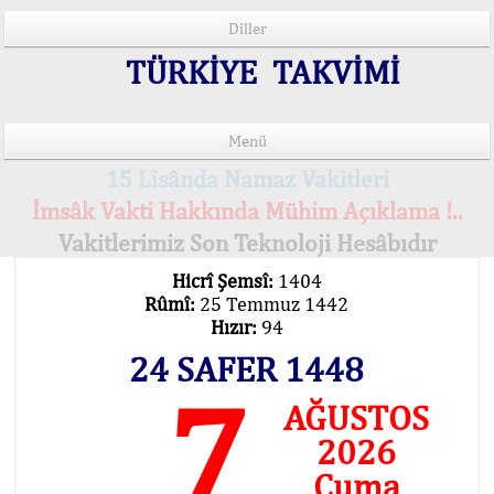
Diller
TÜRKİYE TAKVİMİ
Menü
15 Lisânda Namaz Vakitleri
İmsâk Vakti Hakkında Mühim Açıklama !..
Vakitlerimiz Son Teknoloji Hesâbıdır
Hicrî Şemsî:
1404
Rûmî:
25 Temmuz 1442
Hızır:
94
24 SAFER 1448
7
AĞUSTOS
2026
Cuma