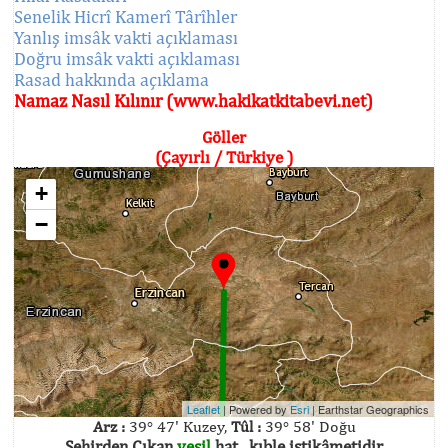
Senelik Hicrî Kamerî Târîhler
Yanlış imsâk vakti açıklaması
Doğru imsâk vakti açıklaması
Rasad hakkında açıklama
Namaz Nasıl Kılınır (www.hakikatkitabevi.net)
Göller
(Çayırlı / Türkiye )
+
−
Leaflet
| Powered by
Esri
|
Earthstar Geographics
Arz :
39° 47' Kuzey,
Tûl :
39° 58' Doğu
Şehirden Çıkan
yeşil
hat , kıble istikâmetidir.