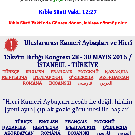
Kıble Sâati Vakti 12:27
Kıble Sâati Vakti'nde Güneşe dönen, kıbleye dönmüş olur.
Uluslararası Kamerî Aybaşları ve Hicrî
Takvîm Birliği Kongresi 28 - 30 MAYIS 2016 /
İSTANBUL - TÜRKİYE
TÜRKÇE
ENGLISH
FRANÇAIS
РУССКИЙ
ҚАЗАҚША
КЫPГЫЗЧA
БЪЛГАРСКИ1
O’ZBEKCHA
AZӘRBAYCAN
ROMÂNĂ
BOSANSKI
فارسی
العربي
"Hicrî Kamerî Aybaşları hesâb ile değil, hilâlin
[yeni ayın] çıplak gözle görülmesi ile başlar."
TÜRKÇE
ENGLISH
FRANÇAIS
РУССКИЙ
ҚАЗАҚША
КЫPГЫЗЧA
БЪЛГАРСКИ1
O’ZBEKCHA
AZӘRBAYCAN
ROMÂNĂ
BOSANSKI
فارسی
العربي