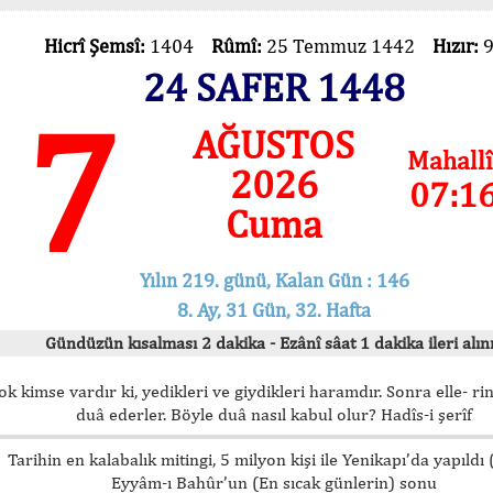
Hicrî Şemsî:
1404
Rûmî:
25 Temmuz 1442
Hızır:
24 SAFER 1448
7
AĞUSTOS
Mahallî
2026
07:1
Cuma
Yılın 219. günü, Kalan Gün : 146
8. Ay, 31 Gün, 32. Hafta
Gündüzün kısalması 2 dakika - Ezânî sâat 1 dakika ileri alını
ok kimse vardır ki, yedikleri ve giydikleri haramdır. Sonra elle- rin
duâ ederler. Böyle duâ nasıl kabul olur? Hadîs-i şerîf
Tarihin en kalabalık mitingi, 5 milyon kişi ile Yenikapı’da yapıldı
Eyyâm-ı Bahûr’un (En sıcak günlerin) sonu