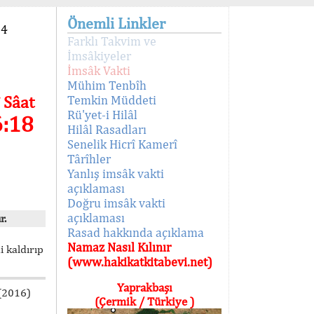
Önemli Linkler
94
Farklı Takvim ve
İmsâkiyeler
İmsâk Vakti
Mühim Tenbîh
 Sâat
Temkin Müddeti
Rü'yet-i Hilâl
6:18
Hilâl Rasadları
Senelik Hicrî Kamerî
Târîhler
Yanlış imsâk vakti
açıklaması
Doğru imsâk vakti
açıklaması
r.
Rasad hakkında açıklama
Namaz Nasıl Kılınır
i kaldırıp
(www.hakikatkitabevi.net)
Yaprakbaşı
 (2016)
(Çermik / Türkiye )