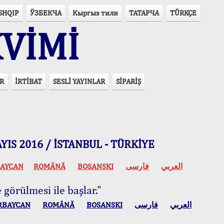
SHQIP
ЎЗБЕКЧА
Кыргыз тили
ТАТАРЧА
TÜRKÇE
VİMİ
R
İRTİBAT
SESLİ YAYINLAR
SİPARİŞ
 MAYIS 2016 / İSTANBUL - TÜRKİYE
AYCAN
ROMÂNĂ
BOSANSKI
فارسی
العربي
 görülmesi ile başlar."
RBAYCAN
ROMÂNĂ
BOSANSKI
فارسی
العربي