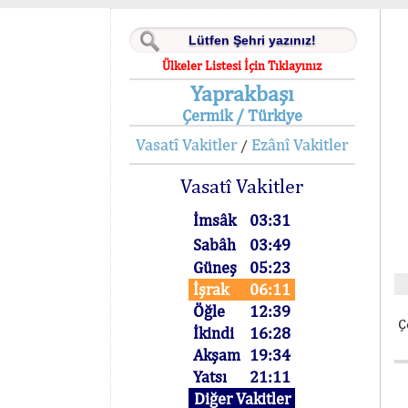
Ülkeler Listesi İçin Tıklayınız
Yaprakbaşı
Çermik / Türkiye
Vasatî Vakitler
Ezânî Vakitler
/
Vasatî Vakitler
İmsâk
03:31
Sabâh
03:49
Güneş
05:23
İşrak
06:11
Öğle
12:39
Ç
İkindi
16:28
Akşam
19:34
Yatsı
21:11
Diğer Vakitler