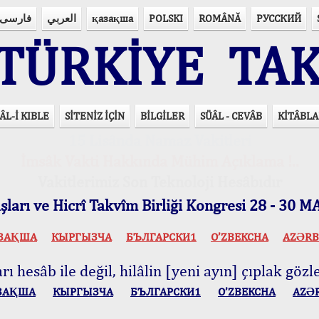
فارسی
العربي
қазақша
POLSKI
ROMÂNĂ
РУССКИЙ
ÜRKİYE TAK
ÂL-İ KIBLE
SİTENİZ İÇİN
BİLGİLER
SÜÂL - CEVÂB
KİTÂBLA
15 Lisânda Namaz Vakitleri
İmsâk Vakti Hakkında Mühim Açıklama !..
Vakitlerimiz Son Teknoloji Hesâbıdır
ları ve Hicrî Takvîm Birliği Kongresi 28 - 30
ЗАҚША
КЫPГЫЗЧA
БЪЛГАРСКИ1
O’ZBEKCHA
AZӘRB
ı hesâb ile değil, hilâlin [yeni ayın] çıplak gözle
ЗАҚША
КЫPГЫЗЧA
БЪЛГАРСКИ1
O’ZBEKCHA
AZӘ