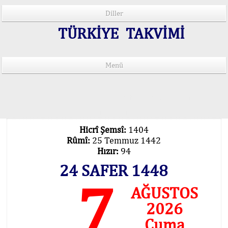
Diller
TÜRKİYE TAKVİMİ
Menü
15 Lisânda Namaz Vakitleri
İmsâk Vakti Hakkında Mühim Açıklama !..
Vakitlerimiz Son Teknoloji Hesâbıdır
Hicrî Şemsî:
1404
Rûmî:
25 Temmuz 1442
Hızır:
94
24 SAFER 1448
7
AĞUSTOS
2026
Cuma