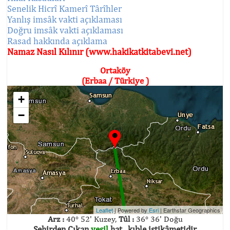
Senelik Hicrî Kamerî Târîhler
Yanlış imsâk vakti açıklaması
Doğru imsâk vakti açıklaması
Rasad hakkında açıklama
Namaz Nasıl Kılınır (www.hakikatkitabevi.net)
Ortaköy
(Erbaa / Türkiye )
+
−
Leaflet
| Powered by
Esri
|
Earthstar Geographics
Arz :
40° 52' Kuzey,
Tûl :
36° 36' Doğu
Şehirden Çıkan
yeşil
hat , kıble istikâmetidir.