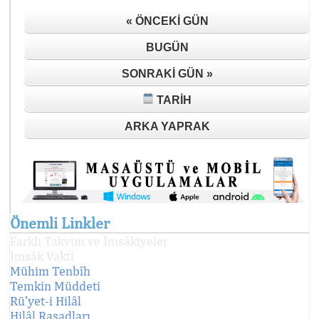
« ÖNCEKI GÜN
BUGÜN
SONRAKI GÜN »
TARIH
ARKA YAPRAK
Önemli Linkler
Farklı Takvim ve İmsâkiyeler
İmsâk Vakti
Mühim Tenbîh
Temkin Müddeti
Rü'yet-i Hilâl
Hilâl Rasadları