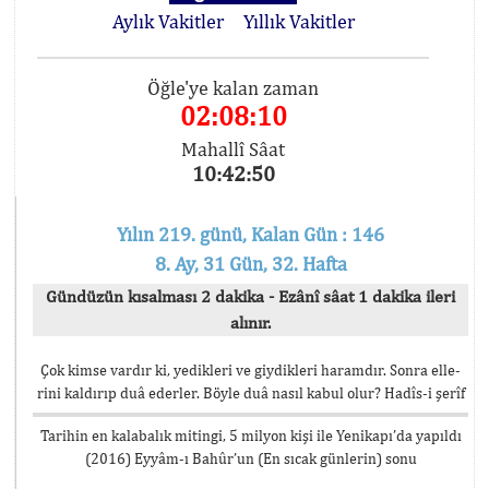
Aylık Vakitler
Yıllık Vakitler
Öğle'ye kalan zaman
02:08:09
Mahallî Sâat
10:42:51
Yılın 219. günü, Kalan Gün : 146
8. Ay, 31 Gün, 32. Hafta
Gündüzün kısalması 2 dakika - Ezânî sâat 1 dakika ileri
alınır.
Çok kimse vardır ki, yedikleri ve giydikleri haramdır. Sonra elle-
rini kaldırıp duâ ederler. Böyle duâ nasıl kabul olur? Hadîs-i şerîf
Tarihin en kalabalık mitingi, 5 milyon kişi ile Yenikapı’da yapıldı
(2016) Eyyâm-ı Bahûr’un (En sıcak günlerin) sonu