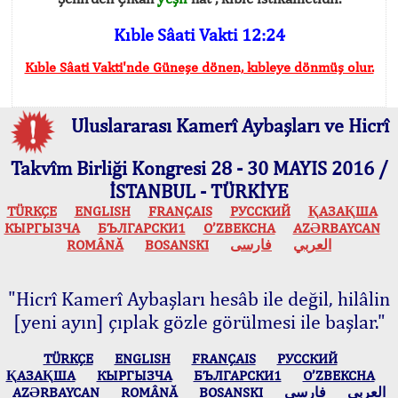
Kıble Sâati Vakti 12:24
Kıble Sâati Vakti'nde Güneşe dönen, kıbleye dönmüş olur.
Uluslararası Kamerî Aybaşları ve Hicrî
Takvîm Birliği Kongresi 28 - 30 MAYIS 2016 /
İSTANBUL - TÜRKİYE
TÜRKÇE
ENGLISH
FRANÇAIS
РУССКИЙ
ҚАЗАҚША
КЫPГЫЗЧA
БЪЛГАРСКИ1
O’ZBEKCHA
AZӘRBAYCAN
ROMÂNĂ
BOSANSKI
فارسی
العربي
"Hicrî Kamerî Aybaşları hesâb ile değil, hilâlin
[yeni ayın] çıplak gözle görülmesi ile başlar."
TÜRKÇE
ENGLISH
FRANÇAIS
РУССКИЙ
ҚАЗАҚША
КЫPГЫЗЧA
БЪЛГАРСКИ1
O’ZBEKCHA
AZӘRBAYCAN
ROMÂNĂ
BOSANSKI
فارسی
العربي