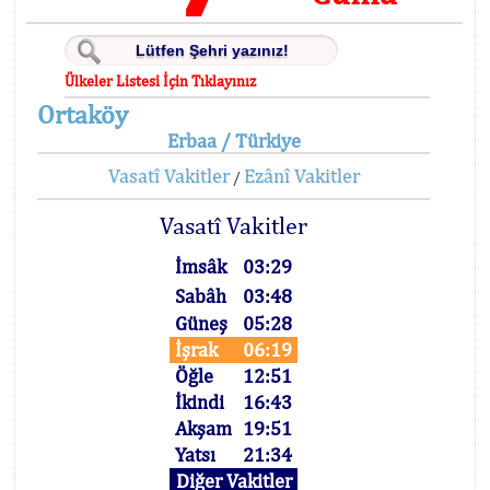
Ülkeler Listesi İçin Tıklayınız
Ortaköy
Erbaa / Türkiye
Vasatî Vakitler
Ezânî Vakitler
/
Vasatî Vakitler
İmsâk
03:29
Sabâh
03:48
Güneş
05:28
İşrak
06:19
Öğle
12:51
İkindi
16:43
Akşam
19:51
Yatsı
21:34
Diğer Vakitler