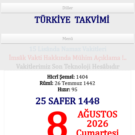
Diller
TÜRKİYE TAKVİMİ
Menü
15 Lisânda Namaz Vakitleri
İmsâk Vakti Hakkında Mühim Açıklama !..
Vakitlerimiz Son Teknoloji Hesâbıdır
Hicrî Şemsî:
1404
Rûmî:
26 Temmuz 1442
Hızır:
95
25 SAFER 1448
8
AĞUSTOS
2026
Cumartesi