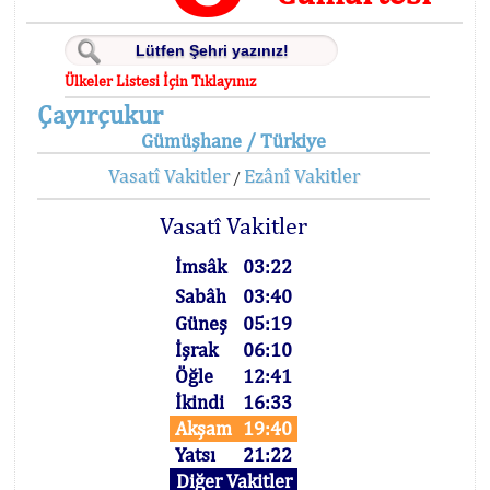
Ülkeler Listesi İçin Tıklayınız
Çayırçukur
Gümüşhane / Türkiye
Vasatî Vakitler
Ezânî Vakitler
/
Vasatî Vakitler
İmsâk
03:22
Sabâh
03:40
Güneş
05:19
İşrak
06:10
Öğle
12:41
İkindi
16:33
Akşam
19:40
Yatsı
21:22
Diğer Vakitler