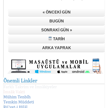
« ÖNCEKI GÜN
BUGÜN
SONRAKI GÜN »
TARIH
ARKA YAPRAK
Önemli Linkler
Farklı Takvim ve İmsâkiyeler
İmsâk Vakti
Mühim Tenbîh
Temkin Müddeti
Rü'yet-i Hilâl