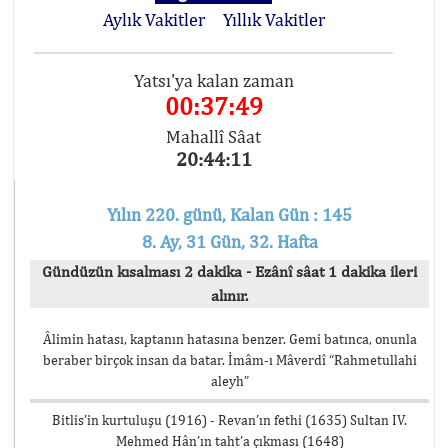
Aylık Vakitler
Yıllık Vakitler
Yatsı'ya kalan zaman
00:37:49
Mahallî Sâat
20:44:11
Yılın 220. günü, Kalan Gün : 145
8. Ay, 31 Gün, 32. Hafta
Gündüzün kısalması 2 dakika - Ezânî sâat 1 dakika ileri
alınır.
Âlimin hatası, kaptanın hatasına benzer. Gemi batınca, onunla
beraber birçok insan da batar. İmâm-ı Mâverdî “Rahmetullahi
aleyh”
Bitlis’in kurtuluşu (1916) - Revan’ın fethi (1635) Sultan IV.
Mehmed Hân’ın taht’a çıkması (1648)