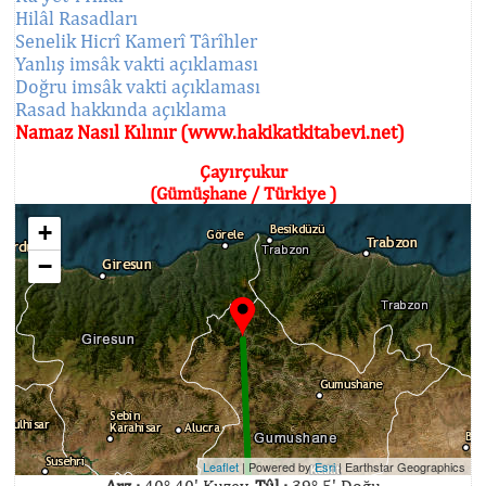
Hilâl Rasadları
Senelik Hicrî Kamerî Târîhler
Yanlış imsâk vakti açıklaması
Doğru imsâk vakti açıklaması
Rasad hakkında açıklama
Namaz Nasıl Kılınır (www.hakikatkitabevi.net)
Çayırçukur
(Gümüşhane / Türkiye )
+
−
Leaflet
| Powered by
Esri
|
Earthstar Geographics
Arz :
40° 40' Kuzey,
Tûl :
39° 5' Doğu