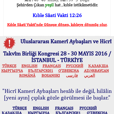
Şehirden Çıkan
yeşil
hat , kıble istikâmetidir.
Kıble Sâati Vakti 12:26
Kıble Sâati Vakti'nde Güneşe dönen, kıbleye dönmüş olur.
Uluslararası Kamerî Aybaşları ve Hicrî
Takvîm Birliği Kongresi 28 - 30 MAYIS 2016 /
İSTANBUL - TÜRKİYE
TÜRKÇE
ENGLISH
FRANÇAIS
РУССКИЙ
ҚАЗАҚША
КЫPГЫЗЧA
БЪЛГАРСКИ1
O’ZBEKCHA
AZӘRBAYCAN
ROMÂNĂ
BOSANSKI
فارسی
العربي
"Hicrî Kamerî Aybaşları hesâb ile değil, hilâlin
[yeni ayın] çıplak gözle görülmesi ile başlar."
TÜRKÇE
ENGLISH
FRANÇAIS
РУССКИЙ
ҚАЗАҚША
КЫPГЫЗЧA
БЪЛГАРСКИ1
O’ZBEKCHA