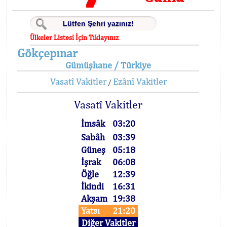
Ülkeler Listesi İçin Tıklayınız
Gökçepınar
Gümüşhane / Türkiye
Vasatî Vakitler
Ezânî Vakitler
/
Vasatî Vakitler
İmsâk
03:20
Sabâh
03:39
Güneş
05:18
İşrak
06:08
Öğle
12:39
İkindi
16:31
Akşam
19:38
Yatsı
21:20
Diğer Vakitler