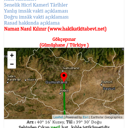
Senelik Hicrî Kamerî Târîhler
Yanlış imsâk vakti açıklaması
Doğru imsâk vakti açıklaması
Rasad hakkında açıklama
Namaz Nasıl Kılınır (www.hakikatkitabevi.net)
Gökçepınar
(Gümüşhane / Türkiye )
+
−
Leaflet
| Powered by
Esri
|
Earthstar Geographics
Arz :
40° 16' Kuzey,
Tûl :
39° 30' Doğu
Şehirden Çıkan
yeşil
hat , kıble istikâmetidir.