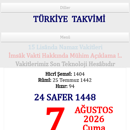
Diller
TÜRKİYE TAKVİMİ
Menü
15 Lisânda Namaz Vakitleri
İmsâk Vakti Hakkında Mühim Açıklama !..
Vakitlerimiz Son Teknoloji Hesâbıdır
Hicrî Şemsî:
1404
Rûmî:
25 Temmuz 1442
Hızır:
94
24 SAFER 1448
7
AĞUSTOS
2026
Cuma