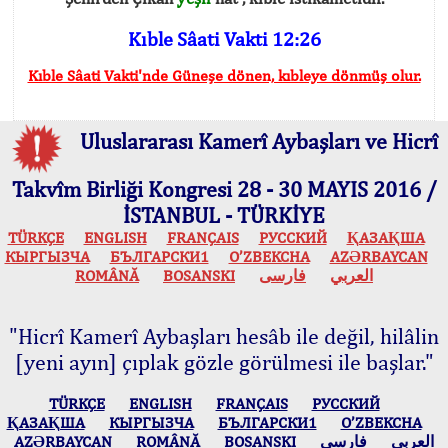
Kıble Sâati Vakti 12:26
Kıble Sâati Vakti'nde Güneşe dönen, kıbleye dönmüş olur.
Uluslararası Kamerî Aybaşları ve Hicrî
Takvîm Birliği Kongresi 28 - 30 MAYIS 2016 /
İSTANBUL - TÜRKİYE
TÜRKÇE
ENGLISH
FRANÇAIS
РУССКИЙ
ҚАЗАҚША
КЫPГЫЗЧA
БЪЛГАРСКИ1
O’ZBEKCHA
AZӘRBAYCAN
ROMÂNĂ
BOSANSKI
فارسی
العربي
"Hicrî Kamerî Aybaşları hesâb ile değil, hilâlin
[yeni ayın] çıplak gözle görülmesi ile başlar."
TÜRKÇE
ENGLISH
FRANÇAIS
РУССКИЙ
ҚАЗАҚША
КЫPГЫЗЧA
БЪЛГАРСКИ1
O’ZBEKCHA
AZӘRBAYCAN
ROMÂNĂ
BOSANSKI
فارسی
العربي