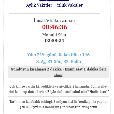
Aylık Vakitler
Yıllık Vakitler
İmsâk'e kalan zaman
00:46:36
Mahallî Sâat
02:33:24
Yılın 219. günü, Kalan Gün : 146
8. Ay, 31 Gün, 32. Hafta
Gündüzün kısalması 2 dakika - Ezânî sâat 1 dakika ileri
alınır.
Çok kimse vardır ki, yedikleri ve giydikleri haramdır. Sonra elle-
rini kaldırıp duâ ederler. Böyle duâ nasıl kabul olur? Hadîs-i şerîf
Tarihin en kalabalık mitingi, 5 milyon kişi ile Yenikapı’da yapıldı
(2016) Eyyâm-ı Bahûr’un (En sıcak günlerin) sonu