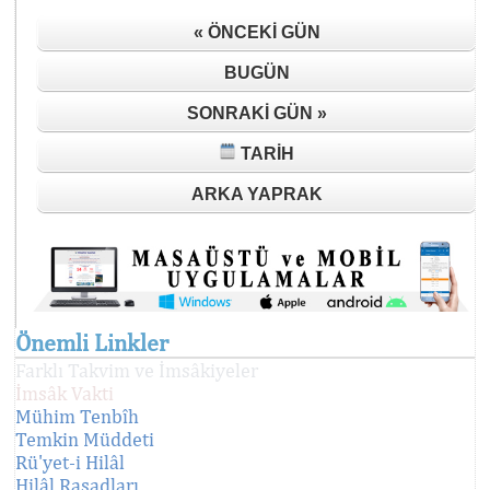
« ÖNCEKI GÜN
BUGÜN
SONRAKI GÜN »
TARIH
ARKA YAPRAK
Önemli Linkler
Farklı Takvim ve İmsâkiyeler
İmsâk Vakti
Mühim Tenbîh
Temkin Müddeti
Rü'yet-i Hilâl
Hilâl Rasadları