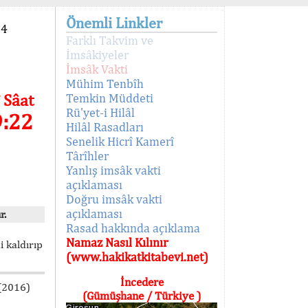
Önemli Linkler
94
Farklı Takvim ve
İmsâkiyeler
İmsâk Vakti
Mühim Tenbîh
 Sâat
Temkin Müddeti
Rü'yet-i Hilâl
9:22
Hilâl Rasadları
Senelik Hicrî Kamerî
Târîhler
Yanlış imsâk vakti
açıklaması
Doğru imsâk vakti
açıklaması
r.
Rasad hakkında açıklama
Namaz Nasıl Kılınır
i kaldırıp
(www.hakikatkitabevi.net)
İncedere
 (2016)
(Gümüşhane / Türkiye )