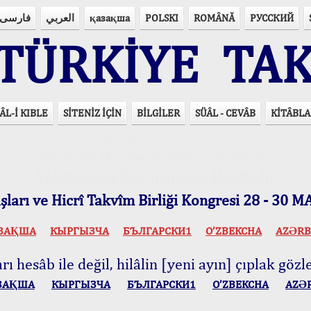
فارسی
العربي
қазақша
POLSKI
ROMÂNĂ
РУССКИЙ
ÜRKİYE TAK
ÂL-İ KIBLE
SİTENİZ İÇİN
BİLGİLER
SÜÂL - CEVÂB
KİTÂBLA
15 Lisânda Namaz Vakitleri
İmsâk Vakti Hakkında Mühim Açıklama !..
Vakitlerimiz Son Teknoloji Hesâbıdır
ları ve Hicrî Takvîm Birliği Kongresi 28 - 30
ЗАҚША
КЫPГЫЗЧA
БЪЛГАРСКИ1
O’ZBEKCHA
AZӘRB
ı hesâb ile değil, hilâlin [yeni ayın] çıplak gözle
ЗАҚША
КЫPГЫЗЧA
БЪЛГАРСКИ1
O’ZBEKCHA
AZӘ