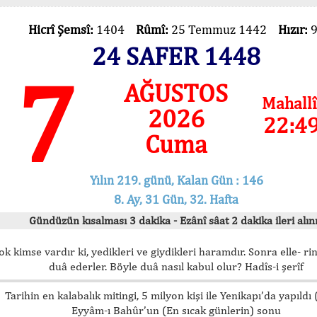
Hicrî Şemsî:
1404
Rûmî:
25 Temmuz 1442
Hızır:
24 SAFER 1448
7
AĞUSTOS
Mahallî
2026
22:4
Cuma
Yılın 219. günü, Kalan Gün : 146
8. Ay, 31 Gün, 32. Hafta
Gündüzün kısalması 3 dakika - Ezânî sâat 2 dakika ileri alını
ok kimse vardır ki, yedikleri ve giydikleri haramdır. Sonra elle- rin
duâ ederler. Böyle duâ nasıl kabul olur? Hadîs-i şerîf
Tarihin en kalabalık mitingi, 5 milyon kişi ile Yenikapı’da yapıldı
Eyyâm-ı Bahûr’un (En sıcak günlerin) sonu