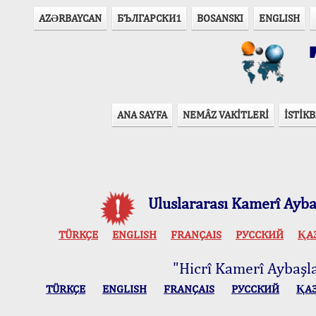
AZӘRBAYCAN
БЪЛГАРСКИ1
BOSANSKI
ENGLISH
T
ANA SAYFA
NEMÂZ VAKİTLERİ
İSTİKB
Uluslararası Kamerî Aybaş
TÜRKÇE
ENGLISH
FRANÇAIS
РУССКИЙ
ҚА
"Hicrî Kamerî Aybaşlar
TÜRKÇE
ENGLISH
FRANÇAIS
РУССКИЙ
ҚА