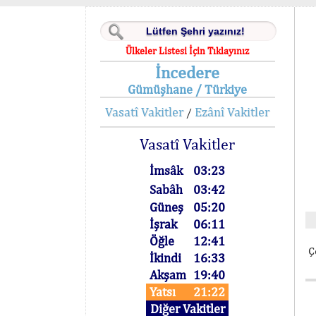
Ülkeler Listesi İçin Tıklayınız
İncedere
Gümüşhane / Türkiye
Vasatî Vakitler
Ezânî Vakitler
/
Vasatî Vakitler
İmsâk
03:23
Sabâh
03:42
Güneş
05:20
İşrak
06:11
Öğle
12:41
Ç
İkindi
16:33
Akşam
19:40
Yatsı
21:22
Diğer Vakitler