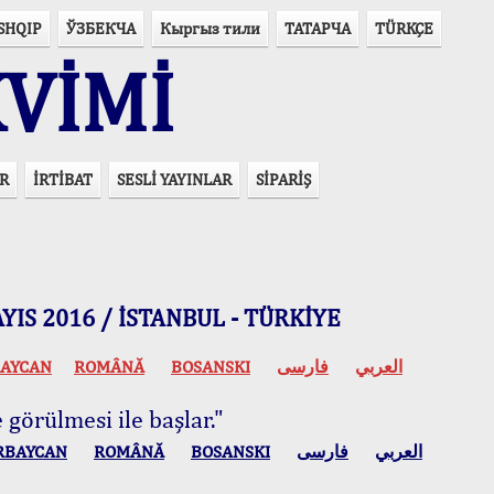
SHQIP
ЎЗБЕКЧА
Кыргыз тили
ТАТАРЧА
TÜRKÇE
VİMİ
R
İRTİBAT
SESLİ YAYINLAR
SİPARİŞ
 MAYIS 2016 / İSTANBUL - TÜRKİYE
AYCAN
ROMÂNĂ
BOSANSKI
فارسی
العربي
 görülmesi ile başlar."
RBAYCAN
ROMÂNĂ
BOSANSKI
فارسی
العربي