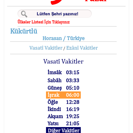
Ülkeler Listesi İçin Tıklayınız
Kükürtlü
Horasan / Türkiye
Vasatî Vakitler
Ezânî Vakitler
/
Vasatî Vakitler
İmsâk
03:15
Sabâh
03:33
Güneş
05:10
İşrak
06:00
Öğle
12:28
İkindi
16:19
Akşam
19:25
Yatsı
21:05
Diğer Vakitler