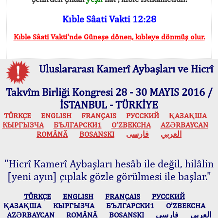
Kıble Sâati Vakti 12:28
Kıble Sâati Vakti'nde Güneşe dönen, kıbleye dönmüş olur.
Uluslararası Kamerî Aybaşları ve Hicrî
Takvîm Birliği Kongresi 28 - 30 MAYIS 2016 /
İSTANBUL - TÜRKİYE
TÜRKÇE
ENGLISH
FRANÇAIS
РУССКИЙ
ҚАЗАҚША
КЫPГЫЗЧA
БЪЛГАРСКИ1
O’ZBEKCHA
AZӘRBAYCAN
ROMÂNĂ
BOSANSKI
فارسی
العربي
"Hicrî Kamerî Aybaşları hesâb ile değil, hilâlin
[yeni ayın] çıplak gözle görülmesi ile başlar."
TÜRKÇE
ENGLISH
FRANÇAIS
РУССКИЙ
ҚАЗАҚША
КЫPГЫЗЧA
БЪЛГАРСКИ1
O’ZBEKCHA
AZӘRBAYCAN
ROMÂNĂ
BOSANSKI
فارسی
العربي