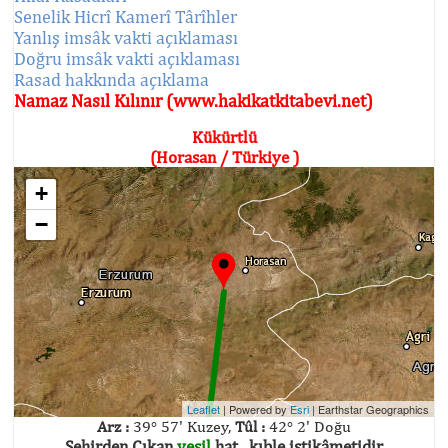
Senelik Hicrî Kamerî Târîhler
Yanlış imsâk vakti açıklaması
Doğru imsâk vakti açıklaması
Rasad hakkında açıklama
Namaz Nasıl Kılınır (www.hakikatkitabevi.net)
Kükürtlü
(Horasan / Türkiye )
+
−
Leaflet
| Powered by
Esri
|
Earthstar Geographics
Arz :
39° 57' Kuzey,
Tûl :
42° 2' Doğu
Şehirden Çıkan
yeşil
hat , kıble istikâmetidir.