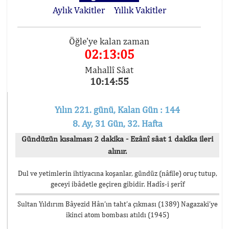
Aylık Vakitler
Yıllık Vakitler
Öğle'ye kalan zaman
02:13:05
Mahallî Sâat
10:14:55
Yılın 221. günü, Kalan Gün : 144
8. Ay, 31 Gün, 32. Hafta
Gündüzün kısalması 2 dakika - Ezânî sâat 1 dakika ileri
alınır.
Dul ve yetimlerin ihtiyacına koşanlar, gündüz (nâfile) oruç tutup,
geceyi ibâdetle geçiren gibidir. Hadîs-i şerîf
Sultan Yıldırım Bâyezid Hân’ın taht’a çıkması (1389) Nagazaki’ye
ikinci atom bombası atıldı (1945)