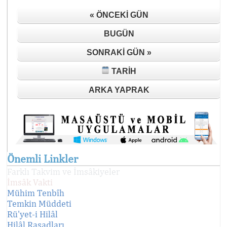
« ÖNCEKI GÜN
BUGÜN
SONRAKI GÜN »
TARIH
ARKA YAPRAK
Önemli Linkler
Farklı Takvim ve İmsâkiyeler
İmsâk Vakti
Mühim Tenbîh
Temkin Müddeti
Rü'yet-i Hilâl
Hilâl Rasadları