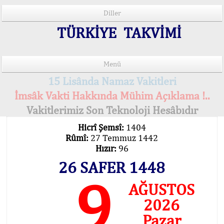
Diller
TÜRKİYE TAKVİMİ
Menü
15 Lisânda Namaz Vakitleri
İmsâk Vakti Hakkında Mühim Açıklama !..
Vakitlerimiz Son Teknoloji Hesâbıdır
Hicrî Şemsî:
1404
Rûmî:
27 Temmuz 1442
Hızır:
96
26 SAFER 1448
9
AĞUSTOS
2026
Pazar