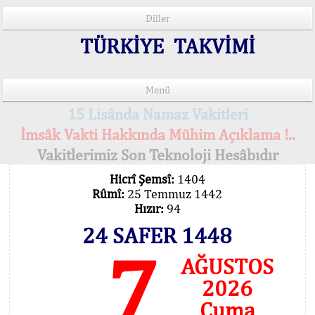
Diller
TÜRKİYE TAKVİMİ
Menü
15 Lisânda Namaz Vakitleri
İmsâk Vakti Hakkında Mühim Açıklama !..
Vakitlerimiz Son Teknoloji Hesâbıdır
Hicrî Şemsî:
1404
Rûmî:
25 Temmuz 1442
Hızır:
94
24 SAFER 1448
7
AĞUSTOS
2026
Cuma