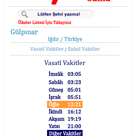
Ülkeler Listesi İçin Tıklayınız
Gülpınar
Iğdır / Türkiye
Vasatî Vakitler
Ezânî Vakitler
/
Vasatî Vakitler
İmsâk
03:05
Sabâh
03:23
Güneş
05:01
İşrak
05:51
Öğle
12:21
İkindi
16:12
Akşam
19:19
Yatsı
21:00
Diğer Vakitler