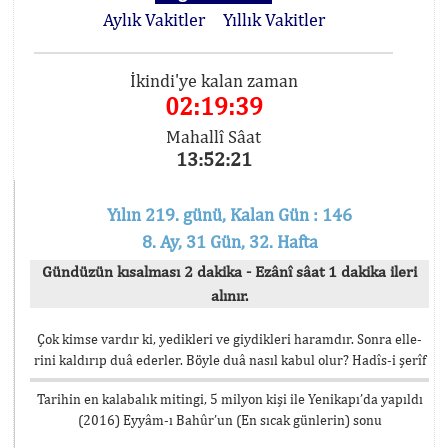
Aylık Vakitler
Yıllık Vakitler
İkindi'ye kalan zaman
02:19:38
Mahallî Sâat
13:52:22
Yılın 219. günü, Kalan Gün : 146
8. Ay, 31 Gün, 32. Hafta
Gündüzün kısalması 2 dakika - Ezânî sâat 1 dakika ileri
alınır.
Çok kimse vardır ki, yedikleri ve giydikleri haramdır. Sonra elle-
rini kaldırıp duâ ederler. Böyle duâ nasıl kabul olur? Hadîs-i şerîf
Tarihin en kalabalık mitingi, 5 milyon kişi ile Yenikapı’da yapıldı
(2016) Eyyâm-ı Bahûr’un (En sıcak günlerin) sonu