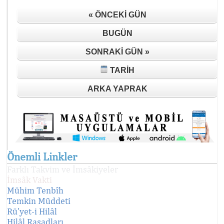
« ÖNCEKI GÜN
BUGÜN
SONRAKI GÜN »
TARIH
ARKA YAPRAK
Önemli Linkler
Farklı Takvim ve İmsâkiyeler
İmsâk Vakti
Mühim Tenbîh
Temkin Müddeti
Rü'yet-i Hilâl
Hilâl Rasadları