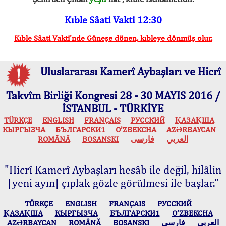
Kıble Sâati Vakti 12:30
Kıble Sâati Vakti'nde Güneşe dönen, kıbleye dönmüş olur.
Uluslararası Kamerî Aybaşları ve Hicrî
Takvîm Birliği Kongresi 28 - 30 MAYIS 2016 /
İSTANBUL - TÜRKİYE
TÜRKÇE
ENGLISH
FRANÇAIS
РУССКИЙ
ҚАЗАҚША
КЫPГЫЗЧA
БЪЛГАРСКИ1
O’ZBEKCHA
AZӘRBAYCAN
ROMÂNĂ
BOSANSKI
فارسی
العربي
"Hicrî Kamerî Aybaşları hesâb ile değil, hilâlin
[yeni ayın] çıplak gözle görülmesi ile başlar."
TÜRKÇE
ENGLISH
FRANÇAIS
РУССКИЙ
ҚАЗАҚША
КЫPГЫЗЧA
БЪЛГАРСКИ1
O’ZBEKCHA
AZӘRBAYCAN
ROMÂNĂ
BOSANSKI
فارسی
العربي