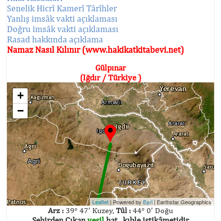
Senelik Hicrî Kamerî Târîhler
Yanlış imsâk vakti açıklaması
Doğru imsâk vakti açıklaması
Rasad hakkında açıklama
Namaz Nasıl Kılınır (www.hakikatkitabevi.net)
Gülpınar
(Iğdır / Türkiye )
+
−
Leaflet
| Powered by
Esri
|
Earthstar Geographics
Arz :
39° 47' Kuzey,
Tûl :
44° 0' Doğu
Şehirden Çıkan
yeşil
hat , kıble istikâmetidir.