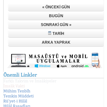
« ÖNCEKI GÜN
BUGÜN
SONRAKI GÜN »
TARIH
ARKA YAPRAK
Önemli Linkler
Farklı Takvim ve İmsâkiyeler
İmsâk Vakti
Mühim Tenbîh
Temkin Müddeti
Rü'yet-i Hilâl
Hilâl Rasadları