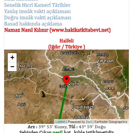
Senelik Hicrî Kamerî Târîhler
Yanlış imsâk vakti açıklaması
Doğru imsâk vakti açıklaması
Rasad hakkında açıklama
Namaz Nasıl Kılınır (www.hakikatkitabevi.net)
Halfeli
(Iğdır / Türkiye )
+
−
Leaflet
| Powered by
Esri
|
Earthstar Geographics
Arz :
39° 53' Kuzey,
Tûl :
43° 59' Doğu
Şehirden Çıkan
yeşil
hat , kıble istikâmetidir.