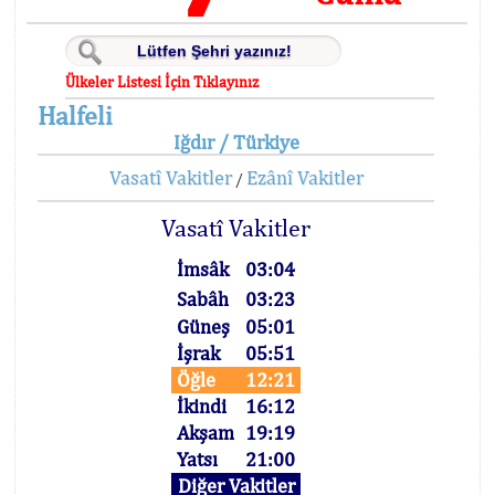
Ülkeler Listesi İçin Tıklayınız
Halfeli
Iğdır / Türkiye
Vasatî Vakitler
Ezânî Vakitler
/
Vasatî Vakitler
İmsâk
03:04
Sabâh
03:23
Güneş
05:01
İşrak
05:51
Öğle
12:21
İkindi
16:12
Akşam
19:19
Yatsı
21:00
Diğer Vakitler