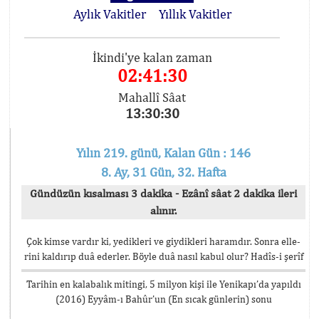
Aylık Vakitler
Yıllık Vakitler
İkindi'ye kalan zaman
02:41:30
Mahallî Sâat
13:30:30
Yılın 219. günü, Kalan Gün : 146
8. Ay, 31 Gün, 32. Hafta
Gündüzün kısalması 3 dakika - Ezânî sâat 2 dakika ileri
alınır.
Çok kimse vardır ki, yedikleri ve giydikleri haramdır. Sonra elle-
rini kaldırıp duâ ederler. Böyle duâ nasıl kabul olur? Hadîs-i şerîf
Tarihin en kalabalık mitingi, 5 milyon kişi ile Yenikapı’da yapıldı
(2016) Eyyâm-ı Bahûr’un (En sıcak günlerin) sonu