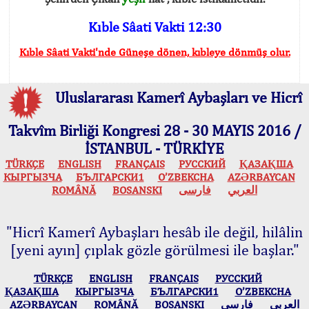
Kıble Sâati Vakti 12:30
Kıble Sâati Vakti'nde Güneşe dönen, kıbleye dönmüş olur.
Uluslararası Kamerî Aybaşları ve Hicrî
Takvîm Birliği Kongresi 28 - 30 MAYIS 2016 /
İSTANBUL - TÜRKİYE
TÜRKÇE
ENGLISH
FRANÇAIS
РУССКИЙ
ҚАЗАҚША
КЫPГЫЗЧA
БЪЛГАРСКИ1
O’ZBEKCHA
AZӘRBAYCAN
ROMÂNĂ
BOSANSKI
فارسی
العربي
"Hicrî Kamerî Aybaşları hesâb ile değil, hilâlin
[yeni ayın] çıplak gözle görülmesi ile başlar."
TÜRKÇE
ENGLISH
FRANÇAIS
РУССКИЙ
ҚАЗАҚША
КЫPГЫЗЧA
БЪЛГАРСКИ1
O’ZBEKCHA
AZӘRBAYCAN
ROMÂNĂ
BOSANSKI
فارسی
العربي