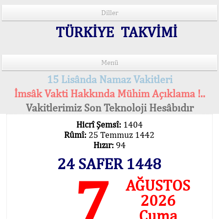
Diller
TÜRKİYE TAKVİMİ
Menü
15 Lisânda Namaz Vakitleri
İmsâk Vakti Hakkında Mühim Açıklama !..
Vakitlerimiz Son Teknoloji Hesâbıdır
Hicrî Şemsî:
1404
Rûmî:
25 Temmuz 1442
Hızır:
94
24 SAFER 1448
7
AĞUSTOS
2026
Cuma