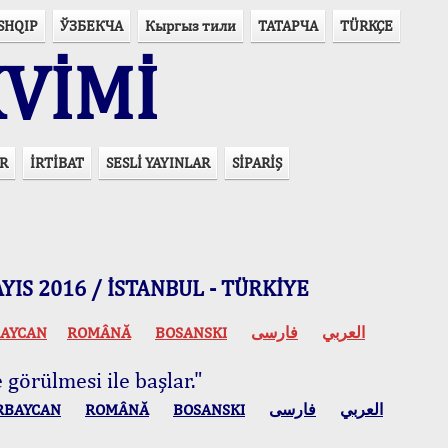
SHQIP
ЎЗБЕКЧА
Кыргыз тили
ТАТАРЧА
TÜRKÇE
VİMİ
R
İRTİBAT
SESLİ YAYINLAR
SİPARİŞ
 MAYIS 2016 / İSTANBUL - TÜRKİYE
AYCAN
ROMÂNĂ
BOSANSKI
فارسی
العربي
 görülmesi ile başlar."
RBAYCAN
ROMÂNĂ
BOSANSKI
فارسی
العربي