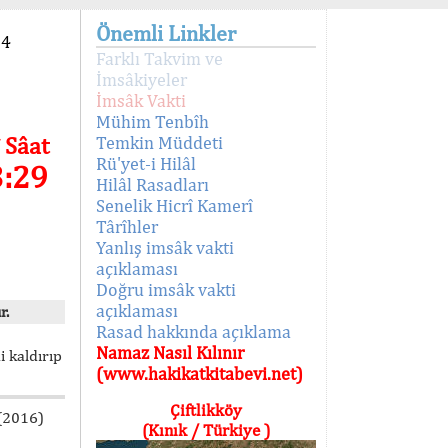
Önemli Linkler
94
Farklı Takvim ve
İmsâkiyeler
İmsâk Vakti
Mühim Tenbîh
 Sâat
Temkin Müddeti
Rü'yet-i Hilâl
3:29
Hilâl Rasadları
Senelik Hicrî Kamerî
Târîhler
Yanlış imsâk vakti
açıklaması
Doğru imsâk vakti
açıklaması
r.
Rasad hakkında açıklama
Namaz Nasıl Kılınır
i kaldırıp
(www.hakikatkitabevi.net)
Çiftlikköy
 (2016)
(Kınık / Türkiye )