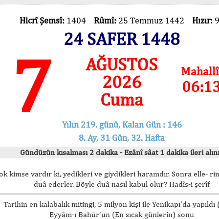
Hicrî Şemsî:
1404
Rûmî:
25 Temmuz 1442
Hızır:
24 SAFER 1448
7
AĞUSTOS
Mahallî
2026
06:1
Cuma
Yılın 219. günü, Kalan Gün : 146
8. Ay, 31 Gün, 32. Hafta
Gündüzün kısalması 2 dakika - Ezânî sâat 1 dakika ileri alını
ok kimse vardır ki, yedikleri ve giydikleri haramdır. Sonra elle- rin
duâ ederler. Böyle duâ nasıl kabul olur? Hadîs-i şerîf
Tarihin en kalabalık mitingi, 5 milyon kişi ile Yenikapı’da yapıldı
Eyyâm-ı Bahûr’un (En sıcak günlerin) sonu