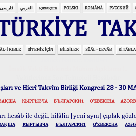
فارسی
العربي
қазақша
POLSKI
ROMÂNĂ
РУССКИЙ
ÜRKİYE TAK
ÂL-İ KIBLE
SİTENİZ İÇİN
BİLGİLER
SÜÂL - CEVÂB
KİTÂBLA
15 Lisânda Namaz Vakitleri
İmsâk Vakti Hakkında Mühim Açıklama !..
Vakitlerimiz Son Teknoloji Hesâbıdır
ları ve Hicrî Takvîm Birliği Kongresi 28 - 30
ЗАҚША
КЫPГЫЗЧA
БЪЛГАРСКИ1
O’ZBEKCHA
AZӘRB
ı hesâb ile değil, hilâlin [yeni ayın] çıplak gözle
ЗАҚША
КЫPГЫЗЧA
БЪЛГАРСКИ1
O’ZBEKCHA
AZӘ