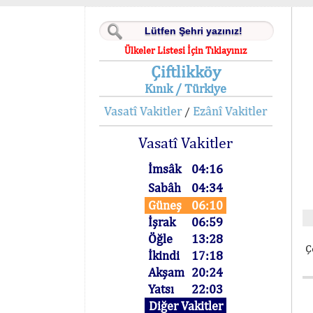
Ülkeler Listesi İçin Tıklayınız
Çiftlikköy
Kınık / Türkiye
Vasatî Vakitler
Ezânî Vakitler
/
Vasatî Vakitler
İmsâk
04:16
Sabâh
04:34
Güneş
06:10
İşrak
06:59
Öğle
13:28
Ç
İkindi
17:18
Akşam
20:24
Yatsı
22:03
Diğer Vakitler