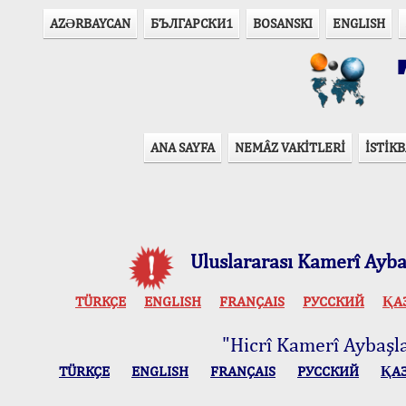
AZӘRBAYCAN
БЪЛГАРСКИ1
BOSANSKI
ENGLISH
T
ANA SAYFA
NEMÂZ VAKİTLERİ
İSTİKB
Uluslararası Kamerî Aybaş
TÜRKÇE
ENGLISH
FRANÇAIS
РУССКИЙ
ҚА
"Hicrî Kamerî Aybaşlar
TÜRKÇE
ENGLISH
FRANÇAIS
РУССКИЙ
ҚА